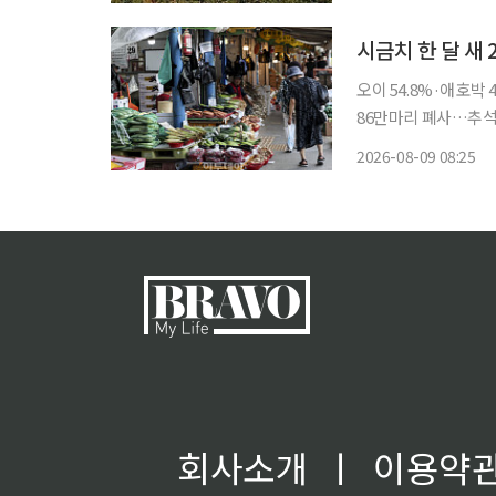
(TF)(비공
오이 54.8%·애호박
86만마리 폐사…추석 과일 작황도 변수 연일 40
올리기 시작했다. 고온
2026-08-09 08:25
도 일제히 큰 폭으로
회사소개
ㅣ
이용약