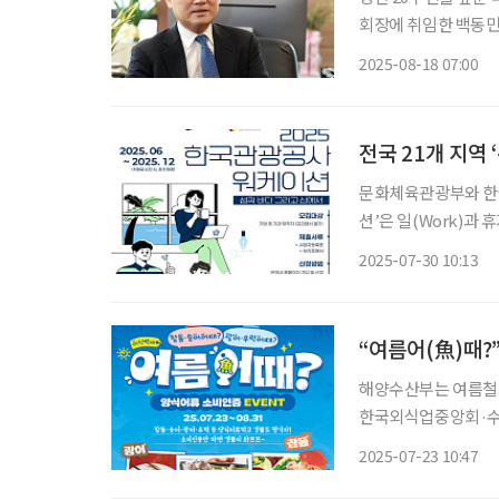
회장에 취임한 백동민 
단순한 업(業)을 넘어
2025-08-18 07:00
획과 평론 활동에 깊
전국 21개 지역
문화체육관광부와 한국
션’은 일(Work)과
를 수행하며 휴양을 
2025-07-30 10:13
“여름어(魚)때?
해양수산부는 여름철 
한국외식업중앙회·수협
일 밝혔다. 이번 캠페인은 고수온 발생에 따라 조기 출하하는 양식수산물 소비를 촉진하기 위
2025-07-23 10:47
해 개최한다. 이를 