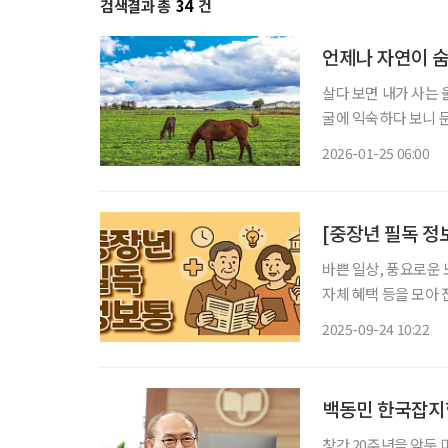
검색결과 총
34
건
언제나 자연이 숨
살다 보면 내가 사는 
굴에 익숙하다 보니 
그리움을 늘어놓으며 나도 모르는 
2026-01-25 06:00
로운 한 해의 시작이다
[중장년 필독 정
바쁜 일상, 풍요로운 
자체 혜택 등을 모아 전달 드립니다. 최대 30% 할인! 
서울시는 추석을 맞아 
2025-09-24 10:22
일까지 사흘간 서울광
창간 20주년을 앞둔 