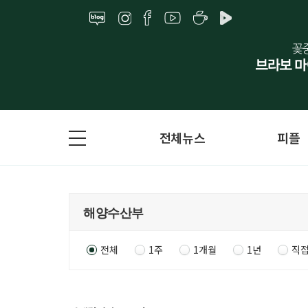
전체뉴스
피플
전체
1주
1개월
1년
직