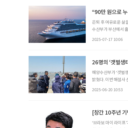
“90만 원으로 누
은퇴 후 여유로운 삶
수산부가 부산에서 출발
일부터 23일 오후 5시까지 모집한다고 밝혔
2025-07-17 10:06
험단을 운영해 오고 있
26명의 ‘갯벌생
해양수산부가 ‘갯벌생
밝혔다. 이번 해설사
로, 선발된 해설사들은
2025-06-20 10:53
[창간 10주년 
‘브라보 마이 라이프’