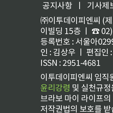
공지사항
ㅣ
기사제
㈜이투데이피엔씨 (제호
이빌딩 15층 ㅣ ☎ 02)
등록번호 : 서울아02992
인 : 김상우 ㅣ 편집인
ISSN : 2951-4681
이투데이피엔씨 임직원
윤리강령
및 실천규정을
브라보 마이 라이프의
저작권법의 보호를 받