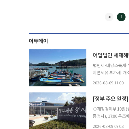
1
이투데이
어업법인 세제혜
법인세·배당소득세·부
지면세유 부가세·개소세 등 
예정이던 영어조합법인
2026-08-09 11:00
업인의 경영비 부담을 
◀
[정부 주요 일정]
◇재정경제부 10일(월) △KDI 경제동향(2026.8) 11일(화) △경제부총리 10:00 국무회의(세
종청사), 17:00 우즈베키스탄 부총리
년 2분기 기업특성별 무역통계(잠정) 결과 12
2026-08-09 09:03