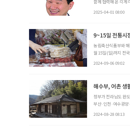
함께 협력해 온 각계각층 
마이 라이프’는 지난
2025-04-01 08:00
공해 성인 학습자의 
9~15일 전통시
농림축산식품부와 해양
월 15일(일)까지 
다. 전통시장에서 국산 농·축·수산물을 구매한 소비자들에게 구매 금액의 최대 30%를 1인당
2024-09-06 09:02
농축산물 2만 원, 수
해수부, 어촌 생
정부가 전라남도 완도군과
부산·인천·여수광양·
을 활용해 어촌 빈집재생 사업을 추
2024-08-28 08:13
어촌·연안 활력 제고