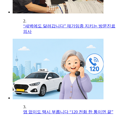
2.
“새벽에도 달려갑니다” 재가임종 지키는 방문진료
의사
3.
앱 없이도 택시 부릅니다 “120 전화 한 통이면 끝”