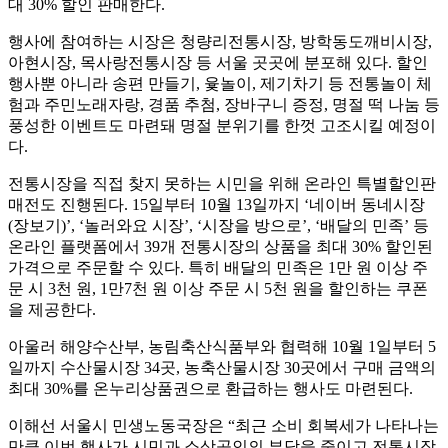
대 30% 할인 판매한다.
행사에 참여하는 시장은 청량리전통시장, 방학동도깨비시장,
아현시장, 목사랑전통시장 등 서울 곳곳에 분포해 있다. 할인
행사뿐 아니라 송편 만들기, 윷놀이, 제기차기 등 전통놀이 체
험과 주민노래자랑, 경품 추첨, 장바구니 증정, 명절 떡 나눔 등
풍성한 이벤트도 마련돼 명절 분위기를 한껏 고조시킬 예정이
다.
전통시장을 직접 찾지 못하는 시민을 위해 온라인 특별할인판
매전도 진행된다. 15일부터 10월 13일까지 ‘네이버 동네시장
(장보기)’, ‘놀러와요 시장’, ‘시장을 방으로’, ‘배달의 민족’ 등
온라인 플랫폼에서 39개 전통시장의 상품을 최대 30% 할인된
가격으로 주문할 수 있다. 특히 배달의 민족은 1만 원 이상 주
문 시 3천 원, 1만7천 원 이상 주문 시 5천 원을 할인하는 쿠폰
을 제공한다.
아울러 해양수산부, 농림축산식품부와 협력해 10월 1일부터 5
일까지 수산물시장 34곳, 농축산물시장 30곳에서 구매 금액의
최대 30%를 온누리상품권으로 환급하는 행사도 마련된다.
이해선 서울시 민생노동국장은 “최근 소비 회복세가 나타나는
만큼 이번 행사가 시민과 소상공인의 부담을 줄이고 전통시장