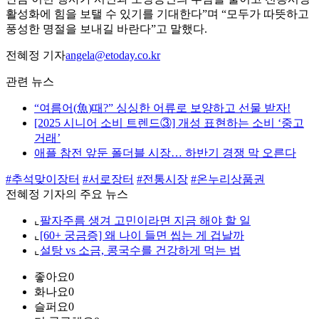
활성화에 힘을 보탤 수 있기를 기대한다”며 “모두가 따뜻하고
풍성한 명절을 보내길 바란다”고 말했다.
전혜정 기자
angela@etoday.co.kr
관련 뉴스
“여름어(魚)때?” 싱싱한 어류로 보양하고 선물 받자!
[2025 시니어 소비 트렌드③] 개성 표현하는 소비 ‘중고
거래’
애플 참전 앞둔 폴더블 시장… 하반기 경쟁 막 오른다
#추석맞이장터
#서로장터
#전통시장
#온누리상품권
전혜정 기자의 주요 뉴스
⌞
팔자주름 생겨 고민이라면 지금 해야 할 일
⌞
[60+ 궁금증] 왜 나이 들면 씹는 게 겁날까
⌞
설탕 vs 소금, 콩국수를 건강하게 먹는 법
좋아요
0
화나요
0
슬퍼요
0