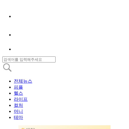
전체뉴스
피플
헬스
라이프
컬처
머니
테마