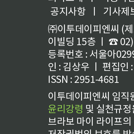
공지사항
ㅣ
기사제
㈜이투데이피엔씨 (제호
이빌딩 15층 ㅣ ☎ 02)
등록번호 : 서울아02992
인 : 김상우 ㅣ 편집인
ISSN : 2951-4681
이투데이피엔씨 임직원
윤리강령
및 실천규정을
브라보 마이 라이프의
저작권법의 보호를 받