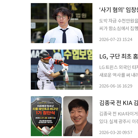
‘사기 혐의’ 임
도박 자금 수천만원을
씨가 항소심에서 집행유예로 감형됐다. 광주지법 형
의로 기소된 임 씨의
2026-07-23 15:24
LG, 구단 최초
LG 트윈스 외국인 타
새로운 역사를 써 내려가고 있다. 15일 이재국 해설위원은
'2주간 최고의 선수'로 선정하
2026-06-16 16:29
청난 활약을 하고 있다
김종국 전 KIA 
김종국 전 KIA 타
있다. 실제 광주시 이주배경 청소년을 위한 '리틀 레인보우 야구단'이 21일 광산구 운남종합
운동장에서 창단식을 열고 본격적인 
2026-03-20 09:57
활체육 참여가 어려운