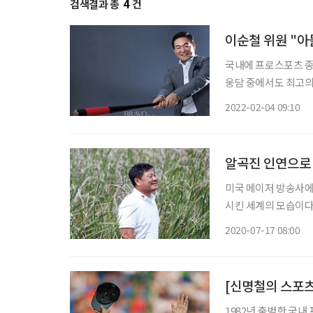
검색결과 총
4
건
이순철 위원 "아
국내에 프로스포츠 종
웅담 중에서도 최고의
껍게 날리는 흙먼지 
2022-02-04 09:10
기가 죽고, 상대 팀
알곡진 인연으로
미국 메이저 방송사에
시킨 세계의 모습이다
이자 선수에서 감독까지
2020-07-17 08:00
야구의 시대에 다시 발
[신명철의 스포츠
1982년 출범한 국내 