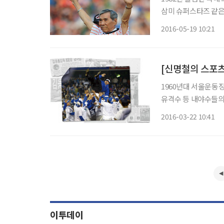
삼미 슈퍼스타즈 같은
린 KBO 리그는 올
2016-05-19 10:21
크와 고척스카이돔이 
[신명철의 스포츠
1960년대 서울운동
유격수 등 내야수들의
행 전신) 1루수를 생생
2016-03-22 10:41
뒷날 한국 프로 야구에
이투데이