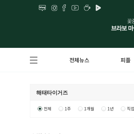
전체뉴스
피플
전체
1주
1개월
1년
직