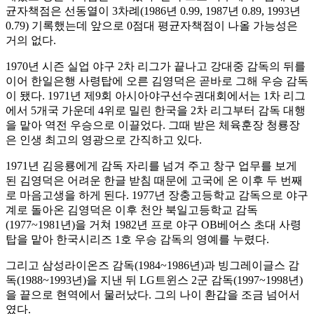
균자책점은 선동열이 3차례(1986년 0.99, 1987년 0.89, 1993년
0.79) 기록했는데 앞으로 0점대 평균자책점이 나올 가능성은
거의 없다.
1970년 시즌 실업 야구 2차 리그가 끝나고 강대중 감독의 뒤를
이어 한일은행 사령탑에 오른 김영덕은 곧바로 그해 우승 감독
이 됐다. 1971년 제9회 아시아야구선수권대회에서는 1차 리그
에서 5개국 가운데 4위로 밀린 한국을 2차 리그부터 감독 대행
을 맡아 역전 우승으로 이끌었다. 그때 받은 체육훈장 청룡장
은 인생 최고의 영광으로 간직하고 있다.
1971년 김응룡에게 감독 자리를 넘겨 주고 창구 업무를 보게
된 김영덕은 어려운 한글 받침 때문에 고국에 온 이후 두 번째
로 마음고생을 하게 된다. 1977년 장충고등학교 감독으로 야구
계로 돌아온 김영덕은 이후 천안 북일고등학교 감독
(1977~1981년)을 거쳐 1982년 프로 야구 OB베어스 초대 사령
탑을 맡아 한국시리즈 1호 우승 감독의 영예를 누렸다.
그리고 삼성라이온즈 감독(1984~1986년)과 빙그레이글스 감
독(1988~1993년)을 지낸 뒤 LG트윈스 2군 감독(1997~1998년)
을 끝으로 현역에서 물러났다. 그의 나이 환갑을 조금 넘어서
였다.