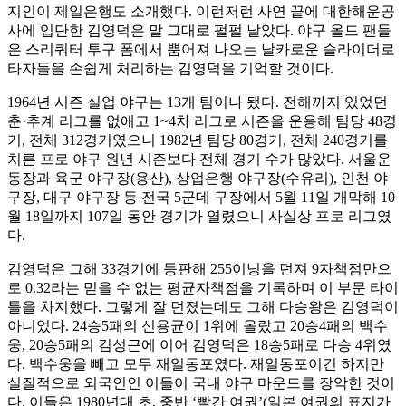
지인이 제일은행도 소개했다. 이런저런 사연 끝에 대한해운공
사에 입단한 김영덕은 말 그대로 펄펄 날았다. 야구 올드 팬들
은 스리쿼터 투구 폼에서 뿜어져 나오는 날카로운 슬라이더로
타자들을 손쉽게 처리하는 김영덕을 기억할 것이다.
1964년 시즌 실업 야구는 13개 팀이나 됐다. 전해까지 있었던
춘·추계 리그를 없애고 1~4차 리그로 시즌을 운용해 팀당 48경
기, 전체 312경기였으니 1982년 팀당 80경기, 전체 240경기를
치른 프로 야구 원년 시즌보다 전체 경기 수가 많았다. 서울운
동장과 육군 야구장(용산), 상업은행 야구장(수유리), 인천 야
구장, 대구 야구장 등 전국 5군데 구장에서 5월 11일 개막해 10
월 18일까지 107일 동안 경기가 열렸으니 사실상 프로 리그였
다.
김영덕은 그해 33경기에 등판해 255이닝을 던져 9자책점만으
로 0.32라는 믿을 수 없는 평균자책점을 기록하며 이 부문 타이
틀을 차지했다. 그렇게 잘 던졌는데도 그해 다승왕은 김영덕이
아니었다. 24승5패의 신용균이 1위에 올랐고 20승4패의 백수
웅, 20승5패의 김성근에 이어 김영덕은 18승5패로 다승 4위였
다. 백수웅을 빼고 모두 재일동포였다. 재일동포이긴 하지만
실질적으로 외국인인 이들이 국내 야구 마운드를 장악한 것이
다. 이들은 1980년대 초, 중반 ‘빨간 여권’(일본 여권의 표지가