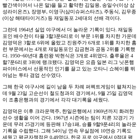
빨간색이어서 나온 말)을 들고 활약한 김일융, 송일수(이상 삼
성라이온즈), 장명부, 이영구(삼미슈퍼스타즈), 주동식, 김무종
(이상 해태타이거즈) 등 재일동포 2세대의 선배 격이다.
그런데 1964년 실업 야구에서 더 놀라운 기록이 있다. 재일동
포인 배수찬이 타율 3할3푼6리로 이 부문 1위를 차지한 가운데
김영덕은 3할로 6위에 올랐고 진원주가 6개로 1위를 차지한 홈
런 부문에서는 4개로 재일동포인 김금현과 공동 2위를 기록했
다. 1950~60년대 홈런왕 박현식은 3개로 4위였다. 출루율은 4
할7푼6리로 3위에 랭크됐다. 김영덕은 요즘 일본 리그 닛폰햄
파이터스에서 선풍적인 인기를 끌고 있는 오타니 쇼헤이를 뛰
어넘는 투타 겸업 선수였다.
그해 한국 야구사에 길이 남을 두 차례 퍼펙트게임이 펼쳐지는
데 9월 23일 고순선이 철도청과의 경기에서, 9월 25일 김영덕
이 조흥은행과의 경기에서 각각 대기록을 세웠다.
김영덕은 이후 크라운맥주, 한일은행에서 1969년까지 화려한
선수 생활을 이어 간다. 1967년 시즌에는 팀이 치른 32경기 가
운데 무려 25경기에 등판해 17승1패, 승률 9할9푼4리의 놀라운
기록을 수립했다. 그해 54이닝 연속 무실점에 10연승 기록도
세웠고 평균자책점은 0.49였다. 한국 프로 야구에서 0점대 평