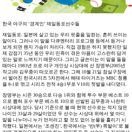
한국 야구의 ‘경계인’ 재일동포선수들
재일동포. 일본에 살고 있는 우리 핏줄을 일컫는, 흔히 쓰이는
말이다. 그러나 이 말을 다큐멘터리 프로그램 등에서 듣거나
보게 되면 왠지 가슴이 저리다. 직접 경험은 하지 못했지만 일
제 강점기 35년 동안 우리 민족이 겪은 아픔이 고스란히 담겨
있는 말로 느껴지기 때문이다. 그리고 글쓴이는 이 말을 들을
때마다 1983년 프로 야구 개인상 시상대에 선 장명부(2005년
작고)와 김무종이 떠오르곤 한다. 그해 10월 21일 잠실구장에
서 벌어진 한국시리즈 5차전에서 해태 타이거즈는 MBC 청룡
을 8-1로 꺾고 시리즈 전적 4승1무로 V10의 첫발을 내디뎠다.
장명부는 시즌 30승으로 다승 1위와 함께 투수 부문 베스트 10
으로 뽑혀 포수 부문 베스트 10으로 선발된 김무종과 나란히
시상대에 섰다. 당시 기준으로 볼 때 현역 선수로는 적지 않은
나이인 33살과 29살이었던 두 선수는 시상대 위에서 몇 마디
말을 나누더니 누가 먼저라고 할 것도 없이 눈물을 흘리기 시
작했다. 일본에서는 ‘조센진’, 한국에서는 ‘반(半) 쪽발이’로 불