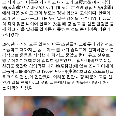
그 사이 그의 이름은 가네히코 나가노리(金彦永德)에서 김영
덕(金永德)으로 바뀌었다. 가네히코는 본관인 경남 언양(彦陽)
에서 따온 성이고 그의 부모는 경남 합천이 고향이다. 한국에
오기 전에 그가 듣고 배운 우리말은 경상도 사투리였다. 28살
의 적지 않은 나이에 한국에 왔을 때 땅 설고 물 설은 환경은 둘
째 치고 서울 말씨를 알아듣지 못하는 것도 큰 어려움 가운데
하나였다.
1940년대 거의 모든 일본의 야구 소년들이 그랬듯이 김영덕도
초등학교 때까지는 동네 야구 를 하다 중학교에 진학하면서 본
격적으로 운동을 시작했다. 체격도 좋았고 형이 유도 선수로
명문 메이지대학교에 입학할 정도였으니 집안 내력으로 운동
신경도 좋았던 김영덕은 나라현(奈良縣)에 있는 즈시가이세이
고등학교를 졸업하고 1956년 난카이(南海) 호크스(소프트뱅크
호크스의 전신)에 입단했다. 어려운 집안 사정 때문에 고졸 신
인의 길을 택했다. 그 무렵 일본에서도 맏아들은 어떻게 해서
든 대학에 보냈다.