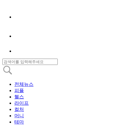
전체뉴스
피플
헬스
라이프
컬처
머니
테마