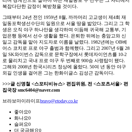
리며 경계인으로 살아야 하는 재일동포 두 선수는 그 자리에서
복잡다단한 감정이 복받쳤을 것이다.
그때부터 24년 전인 1959년 8월, 까까머리 고교생이 제4회 재
일동포학생선수단의 일원으로 서울 땅을 밟았다. 그리고 그 학
생은 오직 야구 하나만을 생각하며 이듬해 귀국해 교통부, 기
업은행 등에서 선수 생활을 했다. 은퇴한 뒤에는 충암고와 신
일고 감독을 맡아 지도자로 이름을 날렸다. 1982년에는 OB베
어스 코치로 프로 야구 출범과 함께했다. 그리고 2007년 6월 28
일 SK와이번스 감독으로 문학구장에서 롯데자이언츠를 10-2
로 물리치고 국내 프로 야구 두 번째로 900승 사령탑이 됐다.
그해와 2008년 한국시리즈 정상에 올랐다. 50여 년 동안 야구
외길 인생을 걸어온 그는 한화이글스 김성근 감독이다.
>>>글 신명철 <스포티비뉴스> 편집위원, 전 <스포츠서울> 편
집국장 smc6404@naver.com
브라보마이라이프
bravo@etoday.co.kr
좋아요
0
화나요
0
슬퍼요
0
더 궁금해요
0