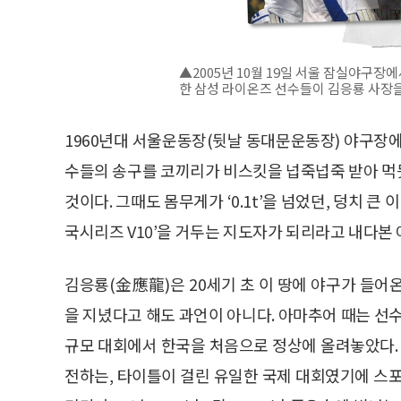
▲2005년 10월 19일 서울 잠실야구장
한 삼성 라이온즈 선수들이 김응룡 사장을
1960년대 서울운동장(뒷날 동대문운동장) 야구장에
수들의 송구를 코끼리가 비스킷을 넙죽넙죽 받아 먹
것이다. 그때도 몸무게가 ‘0.1t’을 넘었던, 덩치 큰
국시리즈 V10’을 거두는 지도자가 되리라고 내다본 
김응룡(金應龍)은 20세기 초 이 땅에 야구가 들어
을 지녔다고 해도 과언이 아니다. 아마추어 때는 
규모 대회에서 한국을 처음으로 정상에 올려놓았다.
전하는, 타이틀이 걸린 유일한 국제 대회였기에 스포