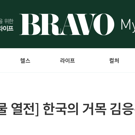
헬스
라이프
컬처
물 열전] 한국의 거목 김