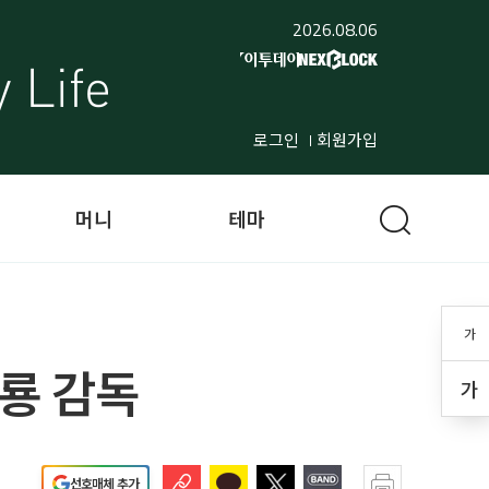
2026.08.06
로그인
회원가입
머니
테마
가
응룡 감독
가
선호매체 추가