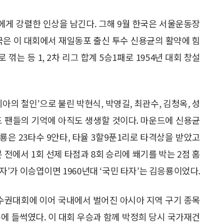
들에게 강렬한 인상을 남긴다. 그해 9월 한국은 서울운동장
국은 이 대회에서 재일동포 출신 투수 신용균의 활약에 힘
로 꺾는 등 1, 2차 리그 합계 5승1패로 1954년 대회 창설
아의 철인’으로 불린 박현식, 박영길, 최관수, 김청옥, 성
올드 팬들의 기억에 아직도 생생할 것이다. 마운드에 신용균
은 23타수 9안타, 타율 3할9푼1리로 타격상을 받았고
전에서 1회 선제 타점과 8회 승리에 쐐기를 박는 2점 홈
타자’가 이승엽이면 1960년대 ‘국민 타자’는 김응룡이었다.
선수권대회에 이어 국내에서 벌어진 아시아 지역 구기 종목
에 들썩였다. 이 대회 우승과 함께 박정희 당시 국가재건