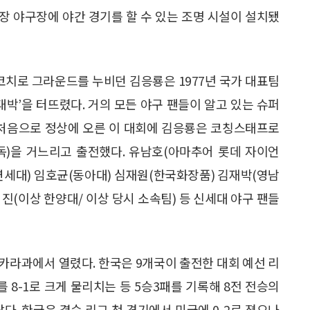
동장 야구장에 야간 경기를 할 수 있는 조명 시설이 설치됐
 코치로 그라운드를 누비던 김응룡은 1977년 국가 대표팀
대박’을 터뜨렸다. 거의 모든 야구 팬들이 알고 있는 슈퍼
 처음으로 정상에 오른 이 대회에 김응룡은 코칭스태프로
독)을 거느리고 출전했다. 유남호(아마추어 롯데 자이언
 연세대) 임호균(동아대) 심재원(한국화장품) 김재박(영남
진(이상 한양대/ 이상 당시 소속팀) 등 신세대 야구 팬들
니카라과에서 열렸다. 한국은 9개국이 출전한 대회 예선 리
 8-1로 크게 물리치는 등 5승3패를 기록해 8전 전승의
다. 한국은 결승 리그 첫 경기에서 미국에 0-2로 졌으나