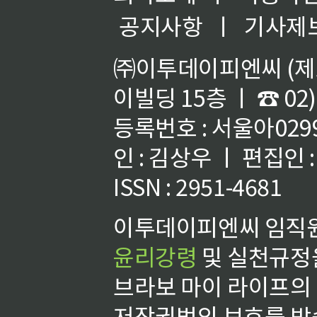
공지사항
ㅣ
기사제
㈜이투데이피엔씨 (제호
이빌딩 15층 ㅣ ☎ 02)
등록번호 : 서울아02992
인 : 김상우 ㅣ 편집인
ISSN : 2951-4681
이투데이피엔씨 임직원
윤리강령
및 실천규정을
브라보 마이 라이프의
저작권법의 보호를 받