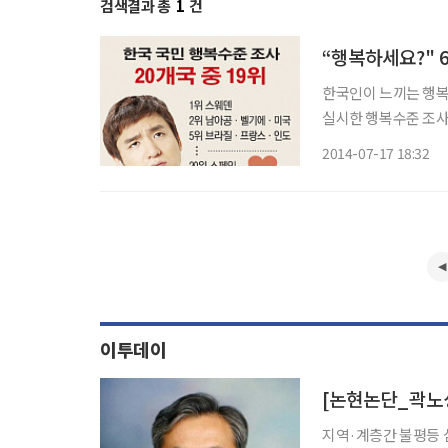
검색결과 총
1
건
“행복하세요?" 6
한국인이 느끼는 행복도가 주요국
실시한 행복수준 조사에
지시간) 보도했다. 입소스모리는 조사대상국 국민에게 ‘모든 상황을 고려하면 행복한가?’라
2014-07-17 18:32
이투데이
[논현논단_곽노성
지역·계층간 불평등 