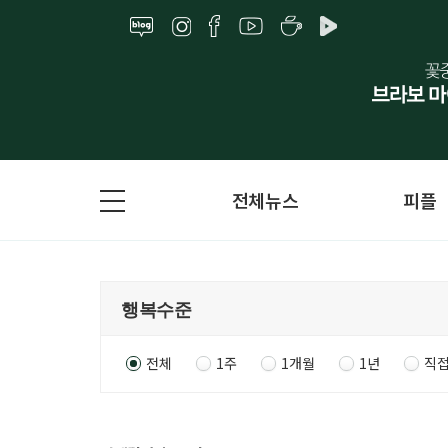
전체뉴스
피플
전체
1주
1개월
1년
직