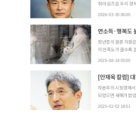
춰야 요즈음 우리 경제의 화두는 단연 인공지능(AI)이다. 정부에서는 미국, 중국에 이은 세계
3위의 AI 강국 도약
2026-03-30 06:00
성 제고와 경쟁력 강
연소득·행복도 
청년층의 결혼 의향은
의 만족도가 클수록 
렸다. 결혼을 가로막
2025-08-18 05:00
[안재욱 칼럼] 
자본주의 시장경제서
되었으면 새해가 밝았다. 거리에서 마주치는 사람마다 서로에게 “새해 복 많이 받으세요”라
며 인사를 건네고, 
2025-02-02 18:51
더 나은 삶을 추구하며