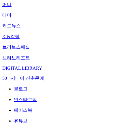
머니
테마
카드뉴스
컷&칼럼
브라보스페셜
브라보리포트
DIGITAL LIBRARY
50+ 시니어 신춘문예
블로그
인스타그램
페이스북
유튜브