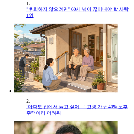
1.
"후회하지 않으려면" 60세 넘어 끊어내야 할 사람
1위
2.
‘아파도 집에서 늙고 싶어…’ 고령 가구 40% 노후
주택이라 어려워