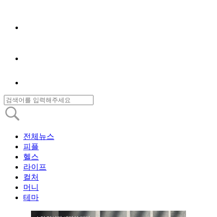
전체뉴스
피플
헬스
라이프
컬처
머니
테마