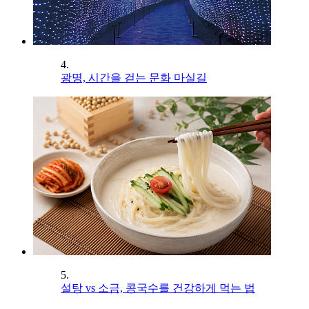
4.
광명, 시간을 걷는 문화 마실길
5.
설탕 vs 소금, 콩국수를 건강하게 먹는 법