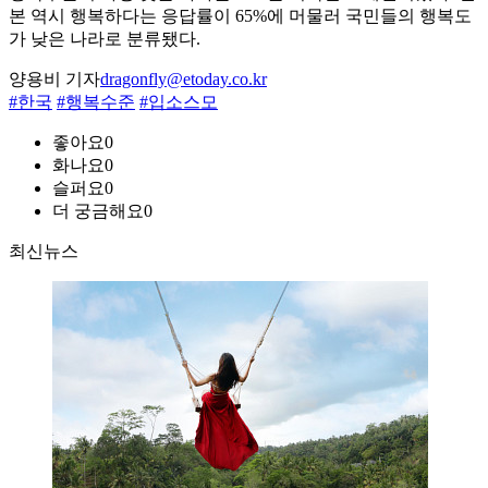
본 역시 행복하다는 응답률이 65%에 머물러 국민들의 행복도
가 낮은 나라로 분류됐다.
양용비 기자
dragonfly@etoday.co.kr
#한국
#행복수준
#입소스모
좋아요
0
화나요
0
슬퍼요
0
더 궁금해요
0
최신뉴스