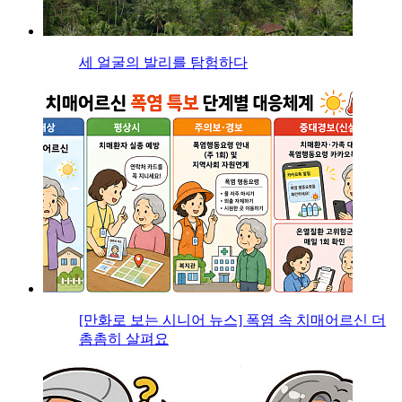
세 얼굴의 발리를 탐험하다
[만화로 보는 시니어 뉴스] 폭염 속 치매어르신 더
촘촘히 살펴요