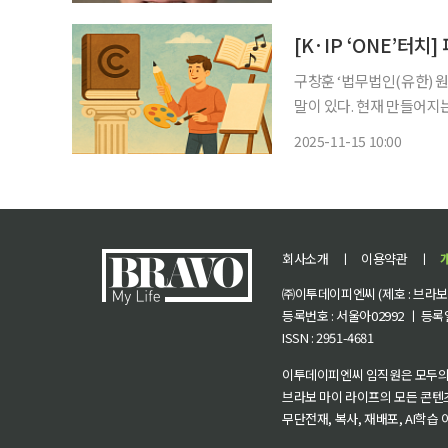
과 불굴의 정신을 풀어낸 ‘
[K·IP ‘ONE’터
구창훈 ‘법무법인(유한) 원’ 미디어&엔
말이 있다. 현재 만들어지
‘온고지신(溫故知新)’이나 
2025-11-15 10:00
회사소개
ㅣ
이용약관
ㅣ
㈜이투데이피엔씨 (제호 : 브라보 마
등록번호 : 서울아02992 ㅣ 등록일자
ISSN : 2951-4681
이투데이피엔씨 임직원은 모두의
브라보 마이 라이프의 모든 콘텐
무단전재, 복사, 재배포, AI학습