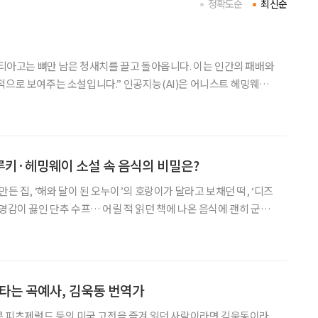
정확도순
최신순
“산티아고는 뼈만 남은 청새치를 끌고 돌아옵니다. 이는 인간의 패배와
소설입니다.” 인공지능(AI)은 어니스트 헤밍웨이
이렇게 소개합니다. 인터넷, 스마트폰, AI로 이어지는 디지털 환경 속
대해를 헤엄치고 있습니다. 비단 고령자만
루키·헤밍웨이 소설 속 음식의 비밀은?
만든 집, ‘해와 달이 된 오누이’의 호랑이가 달라고 보채던 떡, ‘디즈
 영감이 끓인 단추 수프… 어릴 적 읽던 책에 나온 음식에 괜히 군침
 흘러 어른이 된 우리는 그 요리를 탐내는 것으로 모자라, 참지 못하
 올리게 된다. 열혈 문학 독자인 이용재 음식
 타는 곡예사, 김욱동 번역가
스콧 피츠제럴드 등의 미국 고전을 즐겨 읽던 사람이라면 김욱동이라