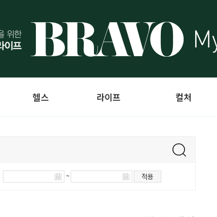
헬스
라이프
컬처
~
적용