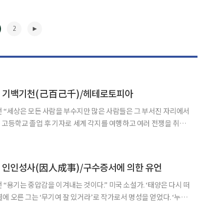
2
] 기백기천(己百己千)/헤테로토피아
리에서
 소설 창작에 전념했다. 전쟁문학의 명작으로 꼽히는 ‘무기여 잘 있
거라’를 통해 전 세계적으로 큰 반향을 일으켰다. ‘누구를 위하여 종은 울
▶
] 인인성사(因人成事)/구수증서에 의한 유언
시 떠
에 오른 그는 ‘무기여 잘 있거라’로 작가로서 명성을 얻었다. ‘누구
 출판되자마자 수십만 부가 넘는 판매고를 올렸다. 그는 인간의 희망