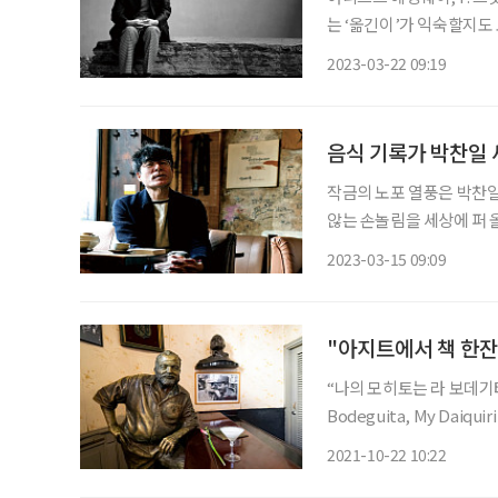
는 ‘옮긴이’가 익숙할지도 모
‘주홍 글자’ 등 민음사 세
2023-03-22 09:19
대표적인 영·미 문학 작품을
작금의 노포 열풍은 박찬일(
않는 손놀림을 세상에 퍼 올
모했다. 이제 노포의 매력
2023-03-15 09:09
하고, 훌륭하기에 오래됐다
"아지트에서 책 한잔
“나의 모히토는 라 보데기타에
Bodeguita, My Daiquiri in El Floridita)
쿠바 체류시절 두 가지 칵테
2021-10-22 10:22
매일 아침 ‘라 보데기타’