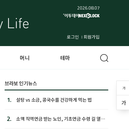
2026.08.07
로그인
회원가입
머니
테마
브라보 인기뉴스
가
1.
설탕 vs 소금, 콩국수를 건강하게 먹는 법
가
2.
소액 직역연금 받는 노인, 기초연금 수령 길 열린
다