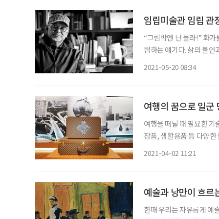
임립미술관 임립 관장
“그림밖엔 난 몰라!” 화가
띔하는 얘기다. 삶의 불안
도 하다. 그렇게 비장한 각
2021-05-20 08:34
우기가 어디 쉽던가. 올해로
여행의 꿈으로 일군 
여행을 떠날 때 필요한 기술
장품, 생활용품 등 다양한
가령 와이셔츠는 두 개를 
2021-04-02 11:21
한 브랜드의 영상이 유튜브
예술과 낭만이 흐르
한때 우리는 자유롭게 예술