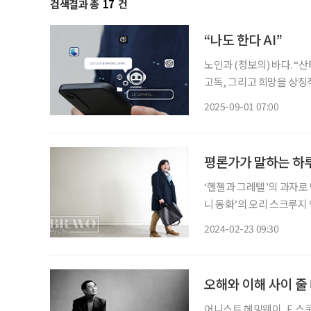
검색결과 총
17
건
“나도 한다 AI”
노인과 (정보의) 바다. 
고독, 그리고 희망을 상징적으로 보여주는 
의 소설 ‘노인과 바다’를 
2025-09-01 07:00
에 현대인은 정보의 망망
평론가가 말하는 하
‘헨젤과 그레텔’의 과자로 
니 동화’의 오리 스크루지
삼킨 적이 있는가? 시간이
2024-02-23 09:30
고 한밤중에 라면 물이라도
오해와 이해 사이 줄
어니스트 헤밍웨이, F. 