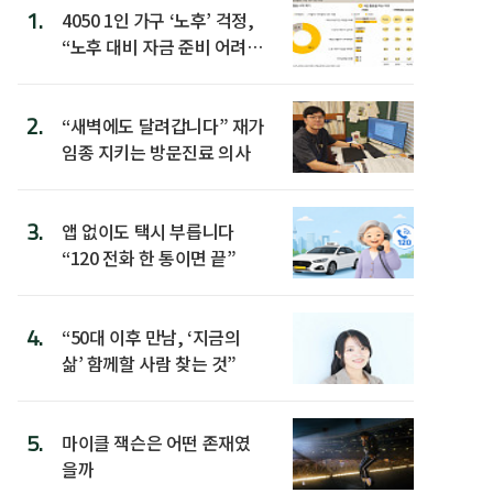
1.
4050 1인 가구 ‘노후’ 걱정,
“노후 대비 자금 준비 어려
워”
2.
“새벽에도 달려갑니다” 재가
임종 지키는 방문진료 의사
3.
앱 없이도 택시 부릅니다
“120 전화 한 통이면 끝”
4.
“50대 이후 만남, ‘지금의
삶’ 함께할 사람 찾는 것”
5.
마이클 잭슨은 어떤 존재였
을까