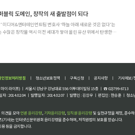
노인과 바다’를 발표해 큰 찬사를 받았다. 오늘
치] 퍼블릭 도메인, 창작의 새 출발점이 되다
터테인먼트팀 변호사 ‘하늘 아래 새로운 것은 없다’는
는 수많은 창작물 역시 이전 세대가 쌓아 올린 유산 위에서 탄생한다.
‘법고창신(法古創新)’이라는 옛말이 괜히 나온 게 아니다. 저작권
보호기간과 퍼블릭 도메인의 기준 그렇다고 해서 오래된 작품을 아무렇
개인정보처리방침
ㅣ
청소년보호정책
ㅣ
구독신청
ㅣ
공지사항
ㅣ
기사제보/
이 라이프) ㅣ 서울시 강남구 강남대로 556 이투데이빌딩 15층 ㅣ ☎ 02)799-6713
 : 2014.02.04 ㅣ 발행일자 : 2014.02.07 ㅣ 발행인 : 김상우 ㅣ 편집인 : 한승훈 ㅣ
 의견을 모아
언론 윤리강령
,
기자윤리강령
,
임직원 윤리강령
및 실천규정을 제정, 준수하
츠(기사)는 인터넷신문위원회 윤리강령을 준수하며, 저작권법의 보호를 받습니다.
 이용 등을 금지합니다.