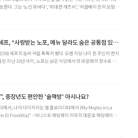
른다. 그는 ‘노인과 바다’, ‘위대한 개츠비’, ‘허클베리 핀의 모험’,
계문학전집 시리즈를 비롯해 ‘앵무새 죽이기’, ‘그리스인 조르바’ 등
 다수 번역했다. 2013년 은퇴 후에도
음식 기록가 박찬일 셰프, “사랑받는 노포, 메뉴 달라도 숨은 공통점 있어”
58) 셰프의 솜씨 덕을 톡톡히 봤다. 오랜 식당 나이 든 주인의 변치
린 지난 10년 사이, 노포는 낡은 식당에서 맛과 문화의 정수로 변
을 깨달은 사람들은 그가 짓는 글을 안내서 삼는다. 오래된 것은 훌륭
고 믿는 음식 기행문에는 사람 냄새가 짙다.
", 중장년도 편안한 '술책방' 아시나요?
서, 나의 다이키리는 엘 플로리디타에서.(My Mojito in La
” - 어니스트 헤밍웨이 미국의 대문호 헤밍웨이는
일을 즐겨 마셨는데, 그 술이 ‘모히토’와 ‘다이키리’다. 헤밍웨이는
에서