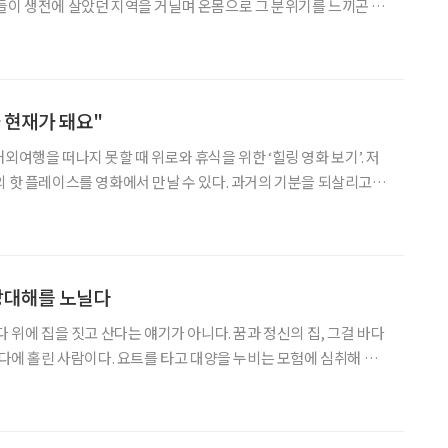
들이 생전에 살았던 지역을 거닐며 온몸으로 그 분위기를 느끼곤 했
는 예술을 향유하는 즐거움마저 빼앗아갔다. 하늘길이 막힌 지 1년,
고를 자유롭게 누비던 그때가 그리워진다면 집에서라도 분위기를 내
 현재가 돼요"
외여행을 떠나지 못할 때 위로와 휴식을 위한 ‘힐링 영화 보기’. 저
외 핫 플레이스를 영화에서 만날 수 있다. 과거의 기분을 되살리고 감
시이름+ASMR’을 입력한다. ‘런
 아침 풍경 ASMR’, ‘뉴욕의
망망대해를 노닐다
다 위에 집을 짓고 산다는 얘기가 아니다. 꿈과 정신의 집, 그걸 바다
바다에 홀린 사람이다. 요트를 타고 대양을 누비는 모험에 심취해 달
렇게 몰입이 깊어지자 즐거움이 커졌다. 즐거움이 커 몰입이 깊어졌을
 번 주어진 생을 으으 즐거운 쪽으로 몰아가는 사