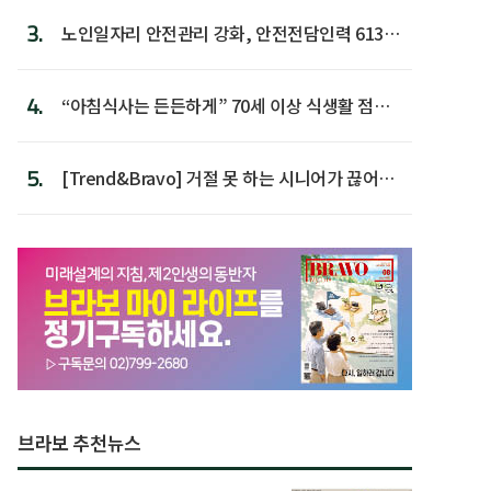
3.
노인일자리 안전관리 강화, 안전전담인력 613명
첫 배치
4.
“아침식사는 든든하게” 70세 이상 식생활 점수
가장 높아
5.
[Trend&Bravo] 거절 못 하는 시니어가 끊어야
할 행동 5
브라보 추천뉴스