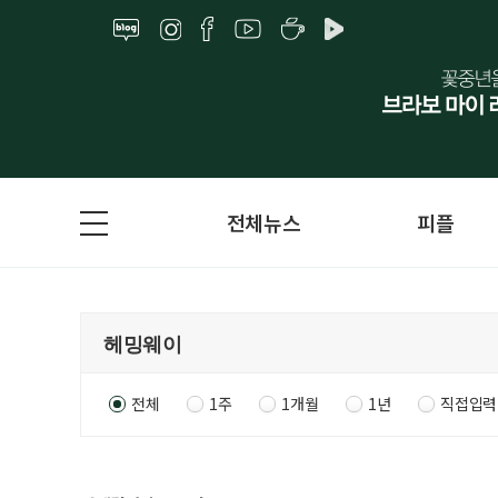
전체뉴스
피플
전체
1주
1개월
1년
직접입력