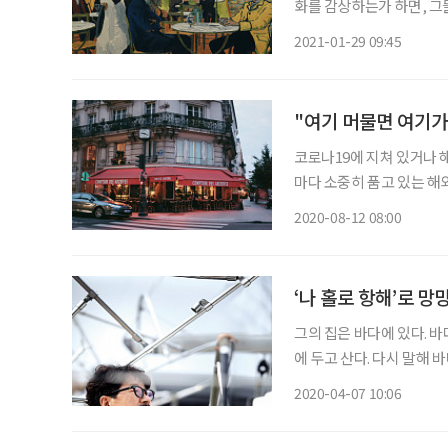
화를 감상하는가 하면, 그
다. 하지만 지독한 코로나
2021-01-29 09:45
이따금 전 세계 문화 창
보
"여기 머물면 여기가
코로나19에 지쳐 있거나 해
마다 소중히 품고 있는 해
동도 만끽할 수 있는 작품을 준비해봤다. 유튜브 검색창에 ‘도
2020-08-12 08:00
던도서관 ASMR’, ‘로마의
‘나 홀로 항해’로 
그의 집은 바다에 있다. 바
에 두고 산다. 다시 말해 
리 남은 욕망이 없다. 이
2020-04-07 10:06
수도 있겠다. 여하튼 단 한