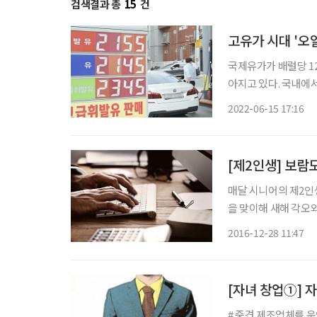
검색결과 총
15
건
고유가 시대 '오
국제유가가 배럴당 1
아지고 있다. 국내에
이 이어지면서 소비자의 한숨도 커지고 있다
2022-06-15 17:16
기준 경제협력개발기구(
[제2인생] 보람
매달 시니어의 제2인
을 맞이해 새해 각오와
미활동이나 공부를 통해
2016-12-28 11:47
를 세우는 것. 창업
[자녀 창업①] 
# 중견 제조업체를 운