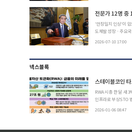
은 이상 적어도 두 
'만장일치 인상'이 압
도체발 성장ㆍ주요국 통화정책이 변수" 7월 한
이달 16일 개최된다
2026-07-10 17:00
전망했다. 신현송 한
넥스블록
스테이블코인 타
RWA 시총 한 달 새
인프라로 부상STO 법제화 앞
올려 거래하는 실물자
2026-01-06 08:47
문가들은 스테이블코인