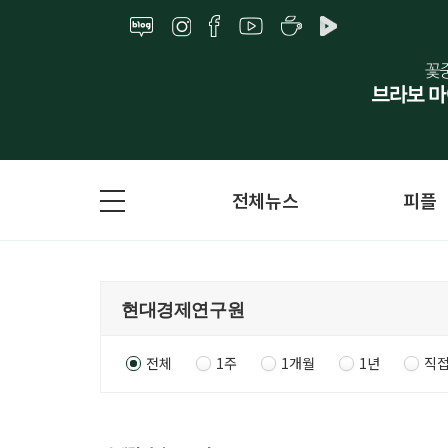
전체뉴스
피플
전체
1주
1개월
1년
직