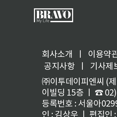
회사소개
ㅣ
이용약
공지사항
ㅣ
기사제
㈜이투데이피엔씨 (제호
이빌딩 15층 ㅣ ☎ 02)
등록번호 : 서울아02992
인 : 김상우 ㅣ 편집인