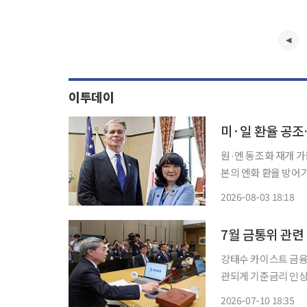
이투데이
미·일 환율 공조
원·엔 동조화 재개 가능
본의 엔화 환율 방어가
다만, 원화가 지난달 
2026-08-03 18:18
7월 금통위 관련
강태수 카이스트 금융
관되게 기준금리 인상
또 중앙은행의 통화정
2026-07-10 18:35