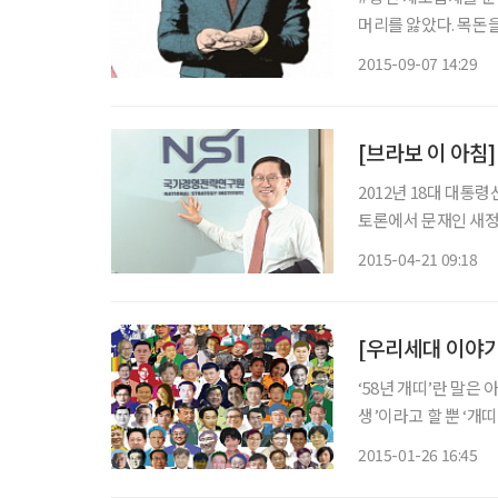
머리를 앓았다. 목돈
초창기라 그런 것이려
2015-09-07 14:29
라 생각했다. 하지만
[브라보 이 아침]
2012년 18대 대통
토론에서 문재인 새
말했었고, 박근혜 대통령은 
2015-04-21 09:18
여의 세월이 흘러 ‘증
[우리세대 이야기
‘58년 개띠’란 말은
생’이라고 할 뿐 ‘개
다. 왜 유독 58년생
2015-01-26 16:45
스펙트럼도 워낙 넓다