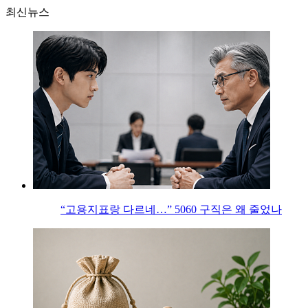
최신뉴스
“고용지표랑 다르네…” 5060 구직은 왜 줄었나