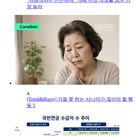
“아침식사는 든든하게” 70세 이상 식생활 점수 가
장 높아
4.
[Trend&Bravo] 거절 못 하는 시니어가 끊어야 할 행
동 5