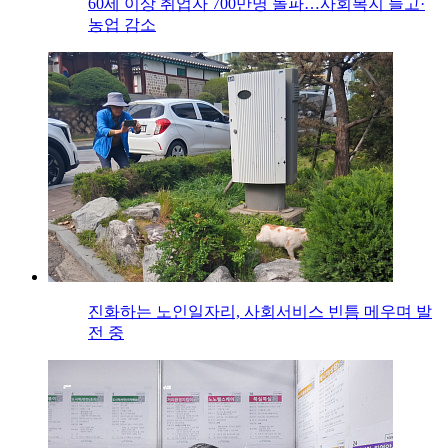
60세 이상 취업자 700만명 돌파…사회복지 늘고·
농업 감소
진화하는 노인일자리, 사회서비스 빈틈 메우며 발
전 중