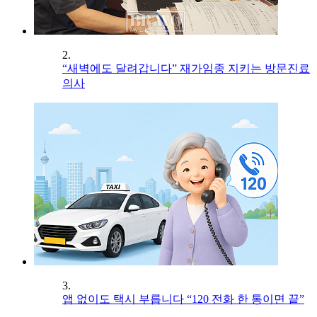
2.
“새벽에도 달려갑니다” 재가임종 지키는 방문진료
의사
3.
앱 없이도 택시 부릅니다 “120 전화 한 통이면 끝”