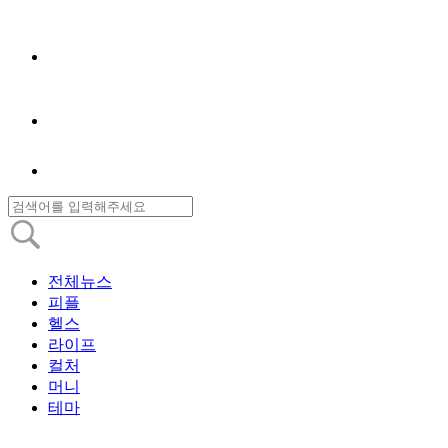
전체뉴스
피플
헬스
라이프
컬처
머니
테마