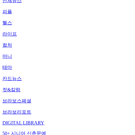
전체뉴스
피플
헬스
라이프
컬처
머니
테마
카드뉴스
컷&칼럼
브라보스페셜
브라보리포트
DIGITAL LIBRARY
50+ 시니어 신춘문예