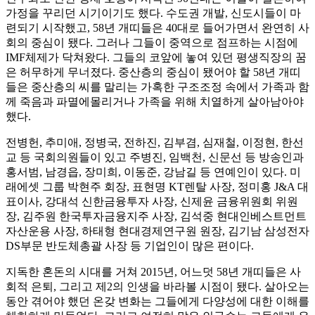
가정을 꾸리던 시기이기도 했다. 수도권 개발, 신도시들이 마
련되기 시작했고, 58년 개띠들은 40대로 들어가면서 완연히 사
회의 중심이 됐다. 그러나 그들이 중역으로 점프하는 시점에
IMF체제가 닥쳐왔다. 그들의 코앞에 놓여 있던 평생직장의 꿈
은 허무하게 무너졌다. 중산층의 중심이 됐어야 할 58년 개띠
들은 중산층의 씨를 말리는 가혹한 구조조정 속에서 가족과 함
께 죽음과 파멸에몰리거나 가족을 위해 치열하게 살아남아야
했다.
전병헌, 추미애, 정병국, 전하진, 김부겸, 심재철, 이정현, 한선
교 등 국회의원들이 있고 주병진, 임백천, 신문선 등 방송인과
홍서범, 남경읍, 장미희, 이동준, 강남길 등 연예인이 있다. 미
래에셋 그룹 박현주 회장, 표현명 KT렌탈 사장, 정미홍 J&A 대
표이사, 강대석 신한금융투자 사장, 신제윤 금융위원회 위원
장, 김주원 한국투자금융지주 사장, 김석중 현대인베스트먼트
자산운용 사장, 하태형 현대경제연구원 원장, 김기남 삼성전자
DS부문 반도체총괄 사장 등 기업인이 많은 편이다.
지독한 혼돈의 시대를 거쳐 2015년, 어느덧 58년 개띠들은 사
회적 은퇴, 그리고 제2의 인생을 바라볼 시점이 됐다. 살아오는
동안 겪어야 했던 온갖 변화는 그들에게 다양성에 대한 이해를