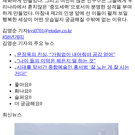
체화하게 만들었다. 그리고 여전히 많은 인구수는 그들에게 우
리나라에서 흔치않은 ‘중도세력’으로서의 분명한 성격을 부여
하게 만들었다. 마침내 제2의 인생 앞에 선 이들이 펼쳐 보일
행복한 세상이 어떤 모습일지 궁금해질 수밖에 없는 이유다.
김영순 기자
kys0701@etoday.co.kr
#58년개띠
김영순 기자의 주요 뉴스
⌞
문장옥의 진심, “가림없이 내어줘야 공감 얻어”
⌞
"나이 듦의 미덕은 뭐든지 덜 하는 것"
⌞
시대를 앞서간 종합예술인 홍서범 ‘잘 노는 게 잘 사는
거다!’
좋아요
0
화나요
0
슬퍼요
0
더 궁금해요
0
최신뉴스