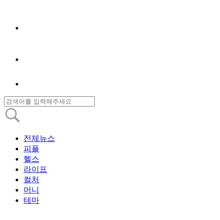
전체뉴스
피플
헬스
라이프
컬처
머니
테마