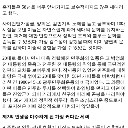
혹자들은 58년을 너무 앞서가지도 보수적이지도 않은 세대라
고 했다.
사이먼앤가펑클, 양희은, 김민기의 노래를 듣고 공부하며 10대
시절을 보낸 이들은 자연스럽게 과거 세대의 문화를 유지하는
한편, 과거에 대한 반항으로서 정착된 포크와 블루스 문화를
습득할 수 있었다. 가장 감수성이 강했을 때에 이미 양편의 문
화를 접하며 이중적 경험을 가질 수 있었던 것이다.
20대로 들어서면서 더욱 격렬해진 민주화의 열풍은 고 박정희
전 대통령의 죽음과 전두환 전 대통령의 취임을 통해 극단적인
양편의 교차를 보여주게 된다. 잠시동안 있었던 민주화에 대한
희망은 금세 꺾이고 20대를 맞이한 58년 개띠들을 벼락처럼 내
리친 건 1980년 5·18 광주민주화운동의 비극이었다. 그 와중에
어떤 이들은 민주화 투사를 선택하여 화염병을 던지고 어떤 이
들은 진압군이 되어 거리에서 친구의 머리에 곤봉을 내리쳐야
했다. 58년 개띠의 정치적 허무감, 혹은 조심스러운 중도로서
의 포지션은 이때 결정적으로 마련되지 않았을까.
제2의 인생을 마주하게 된 가장 커다란 세력
민주화로 인한 경제 호황이 시작된 90년대는 이들이 결혼하여