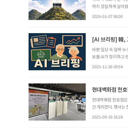
까지 성실하게 살아왔다
가운데, 경영 최전선에
2026-01-07 06:00
년’으로 불린다. 하
[AI 브리핑] 韓
바쁜 일상 속 알짜 뉴
보를 AI가 정리하고 편집국 기자가
위…“절반 이상이 생
2025-11-26 09:54
37.3%로 OECD 1
현대백화점 천호점
현대백화점 천호점은 ‘
간 개최한다. 행사는 
상에 필요한 기능성 
2025-09-19 16:28
에는 보청기, 저시력