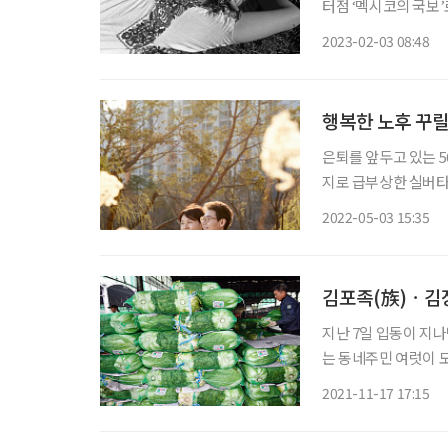
터점 ‘멕시코의 국보
로의 어린 시절부터 
2023-02-03 08:48
해석한 작품들이 전시
행복한 노후 꾸릴
은퇴를 앞두고 있는 5
지로 급부상한 실버타
에서 제외했다. 59세 B씨는 실버타운 입주 가능 연령을 1년 앞두고 C 실버타운에 입주 예약을
2022-05-03 15:35
신청했다. 그러나 실
김포족(族)ㆍ김
지난 7일 입동이 지
는 동네주민 여럿이 모
오랜 역사가 담긴 김장 문화
2021-11-17 17:15
고 배춧값이 치솟았다