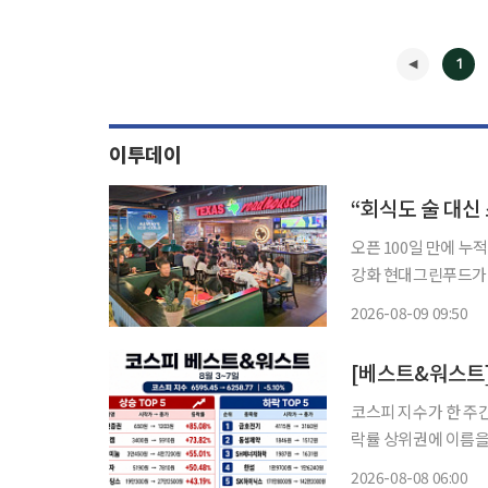
1
이투데이
오픈 100일 만에 누
강화 현대그린푸드가 운영하는 미국 스테이크 전문점 ‘텍사스로드하우스’ 잠실본점이 오피
스 상권을 중심으로 직장인 회식 
2026-08-09 09:50
현대그린푸드는 4월 
◀
코스피 지수가 한 주
락률 상위권에 이름을
부 종목에는 수급이 몰리며 급등락이 엇갈렸
2026-08-08 06:00