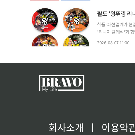
스피 지수는 전주 대비 3
식품·패션업계가 협업
'리니지 클래식'과 
거'를 재출시했다. 
2026-08-07 11:00
회사소개
ㅣ
이용약