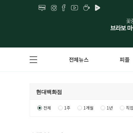
전체뉴스
피플
전체
1주
1개월
1년
직