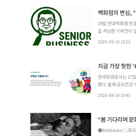
백화점의 변심, 
19일 현대백화점 천
을 겨냥한 기획전이 
청기·돋보기·고령자용 
2025-09-19 16:22
고령친화 제품은 백화
지금 가장 핫한 
한국관광공사는 27일 
했다. 올해 공모전은 역대 최고 
위 왕의 모습을 형상
2025-08-29 10:45
해 높은 평가를 받았으
“봄 기다리며 문
●Exhibition ◇프리다 칼로 사진전 : 삶의 초상 일정 3월 26일까지 장소 현대백화점 무역센