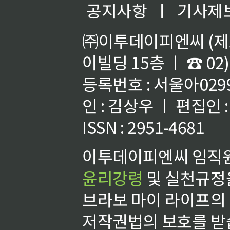
공지사항
ㅣ
기사제
㈜이투데이피엔씨 (제호
이빌딩 15층 ㅣ ☎ 02)
등록번호 : 서울아02992
인 : 김상우 ㅣ 편집인
ISSN : 2951-4681
이투데이피엔씨 임직원
윤리강령
및 실천규정을
브라보 마이 라이프의
저작권법의 보호를 받