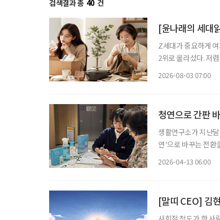
검색결과 총
40
건
[윤나래의 세대읽
Z세대가 중요하게 여기
2위로 올라섰다. 저
싸게 샀다가 품질에 
2026-08-03 07:00
으로 계산하기 시작했다
청연으로 간판 바
생활연구소가 지난달 
연’으로 바꾸는 전환을
측은 이 결정에 대해
2026-04-13 06:00
경험 안에서 연결해 
[말띠 CEO] 
사회적 척도가 한 사