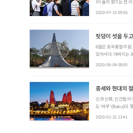
리! 술의 향기는 천 
리에서 건배사로 더러
2020-07-15 09:56
의 모범과 사표로 길
핏덩이 셋을 두고
6월은 호국충절의 달.
있어서다. 아버지는 3
30년이 지나도록 우리
2020-06-04 08:00
랍을 뒤져 신기한 물건
중세와 현대의 절
신과 신화, 인간들의
도 ‘바쿠’(Baku)다. 몇 가지 
는 직항 노선이 없다
2020-01-21 13:41
유해서 가야만 한다.