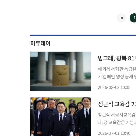
1
이투데이
빙그레, 광복 8
해외서 서거한 독립
서 캠페인 영상 공개 빙그레가 광복 81주년을 맞아 국가보훈부, 외교부와 함께 독립운동 캠페
인 '대한의 가장 빛나는 여권'을 
2026-08-03 10:05
펼치다 광복 이전에 
련
정근식 교육감 
정근식 서울시교육감이
다. 정 교육감은 기
드는 서울교육을 실현하겠다고 밝혔다. 정 교육감
2026-07-01 10:40