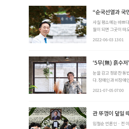
“순국선열과 국민
사실 평소에는 바쁘다
월이 되면 그곳이 떠오른다. 바로 
에는 호국영령과 순국
2022-06-03 13:01
워서 눈시울이 붉어졌
‘5무(無) 흙수저
눈을 감고 정운찬 
다. 장애인과 비장애인
도 아로새겨져 있다.
2021-07-05 07:00
신림동의 ‘동반성장연
관 뚜껑이 덮일 
임철순 언론인ㆍ전 이투데이 주필 화향(花香)백리! 꽃의 향