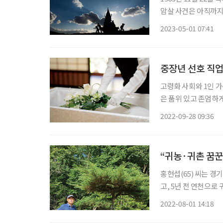
암살 사건은 아직까지
풀리지 않았고, 궁금
2023-05-01 07:41
가 저격했던 딜리 플
중장년 선호 직업
고령화 사회와 1인 가구
은 품위 있고 존엄하
시에 현재를 소중히 여
2022-09-28 09:36
지막을 배웅하고 슬픈
“귀농·귀촌 꿈꾼
홍현섭(65) 씨는 경
고, 5년 전 연천으로
소한 행복을 만끽하는 중이다. 홍 씨는 연천 통일교육원에서 조
2022-08-01 14:18
정보를 듣고, 귀촌 