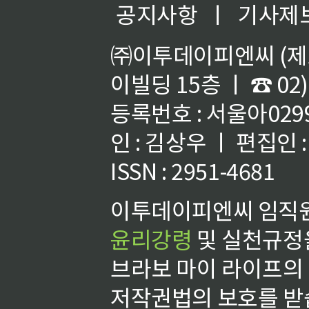
공지사항
ㅣ
기사제
㈜이투데이피엔씨 (제호
이빌딩 15층 ㅣ ☎ 02)
등록번호 : 서울아02992
인 : 김상우 ㅣ 편집인
ISSN : 2951-4681
이투데이피엔씨 임직원
윤리강령
및 실천규정을
브라보 마이 라이프의
저작권법의 보호를 받