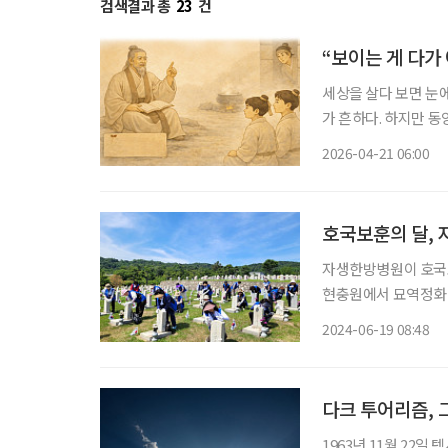
검색결과 총
23
건
“보이는 게 다가
세상을 살다 보면 눈
가 흔하다. 하지만 
는 엄중한 경고를 남겼
2026-04-21 06:00
은 아니다”라는 뜻이다
호국보훈의 달,
자생한방병원이 호국보
현충원에서 묘역정화 
재단 신민식 사회공헌
2024-06-19 08:48
울시 동작구 국립서울
으
다크 투어리즘, 
1963년 11월 22일