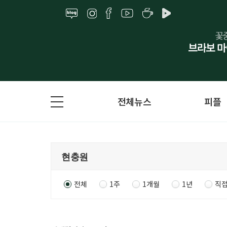
전체뉴스
피플
전체
1주
1개월
1년
직