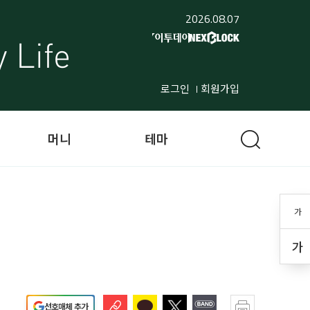
2026.08.07
로그인
회원가입
머니
테마
가
가
선호매체 추가