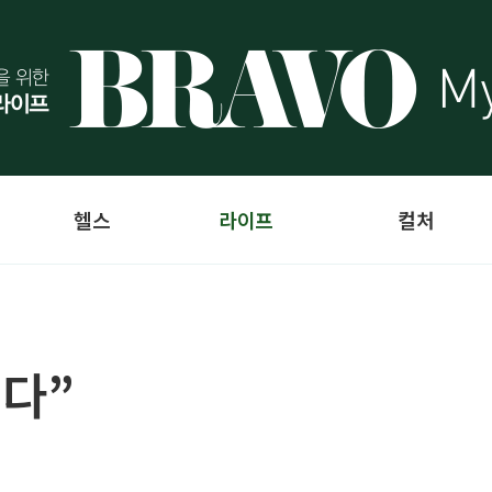
헬스
라이프
컬처
니다”