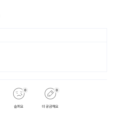
0
0
슬퍼요
더 궁금해요