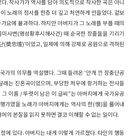
렀다. 작사가가 역사를 담아 의도적으로 작사한 곡은 아니
이 노래의 정서를 한층 더 깊고 처연하게 만들었다. 겉보
중가요에 불과하다. 하지만 아버지가 그 노래를 부를 때의
 을미사변(명성황후시해사건) 때 순국한 장졸들을 기리기
단(奬忠壇)’이었고, 일제에 의해 강제로 공원으로 격하된
국가의 의무를 역설했다. 그때 들려온 ‘안개 낀 장충단공
 달래는 진혼곡이었으며, 부당한 처우에 항거하는 전사들
긴 그 이름 / 뚜렷이 남은 이 글씨”는 아버지에게 국가유공
유행가였을 노래가 아버지에게는 역사의 한(恨)을 풀어내
너머의 본질을 읽지 못하면 결코 이해할 수 없는 일이다.
점에 있다. 아버지는 내게 이렇게 가르쳤다. 타인의 행동