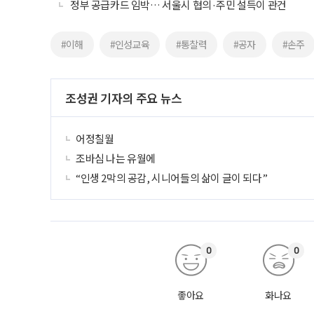
정부 공급카드 임박… 서울시 협의·주민 설득이 관건
#이해
#인성교육
#통찰력
#공자
#손주
조성권 기자의 주요 뉴스
어정칠월
조바심 나는 유월에
“인생 2막의 공감, 시니어들의 삶이 글이 되다”
0
0
좋아요
화나요