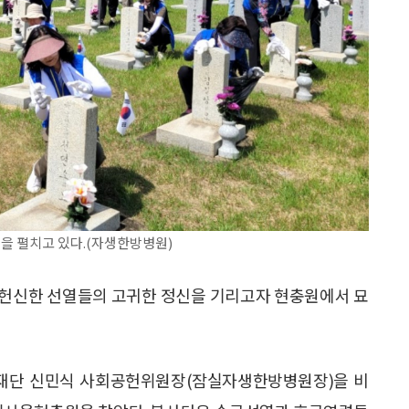
 펼치고 있다.(자생한방병원)
 헌신한 선열들의 고귀한 정신을 기리고자 현충원에서 묘
의료재단 신민식 사회공헌위원장(잠실자생한방병원장)을 비