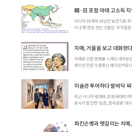
韓·日 포함 아태 고소득 지역
아시아 34개국 34년간 보건지표 추적
이 수명 연장 견인 고혈압·부적절
시아·태평양 고소득 지역의 기대수명
에 따르면 강지승 고려대 교수와 연
분석한 장기 추적 결과를 발표했다.
치매, 거울을 보고 대화한
치매로 인한 변화를 느껴도 대부분은
케이션 전문가 홍명신 에이징커뮤니
매 케어’에 관한 궁금증을 풀어드립
힘’이 느껴집니다. 그런 자녀들을 
어릴 때는 거울 속 모습을 다른 사람
미술관 투어하다 발바닥 찌
최근 시니어 세대와 2030세대의 
공사가 발간한 ‘요즘, 한국관광’ 데
을 찾는 비중이 증가한 것으로 나타났
찾아 휴식과 내면 회복에 집중하는 
보여준다. 일각에선 취업난과 경제적
파킨슨병과 헷갈리는 치매,