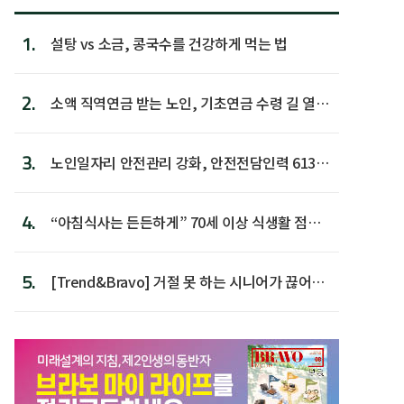
1.
설탕 vs 소금, 콩국수를 건강하게 먹는 법
2.
소액 직역연금 받는 노인, 기초연금 수령 길 열린
다
3.
노인일자리 안전관리 강화, 안전전담인력 613명
첫 배치
4.
“아침식사는 든든하게” 70세 이상 식생활 점수
가장 높아
5.
[Trend&Bravo] 거절 못 하는 시니어가 끊어야
할 행동 5