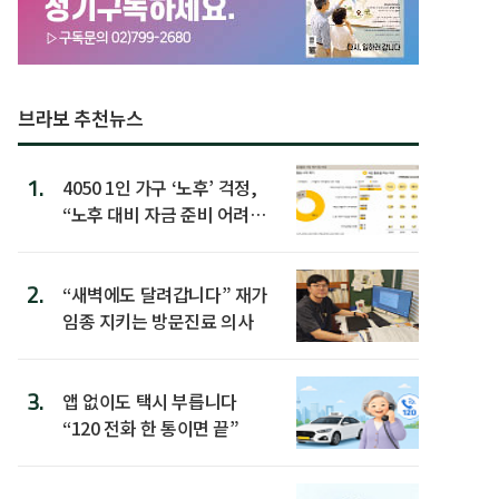
브라보 추천뉴스
1.
4050 1인 가구 ‘노후’ 걱정,
“노후 대비 자금 준비 어려
워”
2.
“새벽에도 달려갑니다” 재가
임종 지키는 방문진료 의사
3.
앱 없이도 택시 부릅니다
“120 전화 한 통이면 끝”