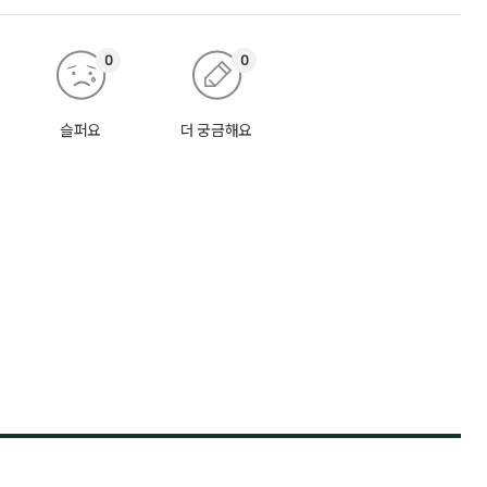
0
0
슬퍼요
더 궁금해요