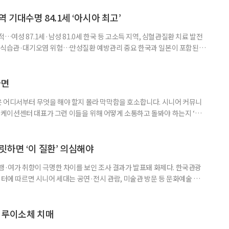
 기대수명 84.1세 ‘아시아 최고’
…여성 87.1세·남성 81.0세 한국 등 고소득 지역, 심혈관질환 치료 발전
한 식습관·대기오염 위험…만성질환 예방관리 중요 한국과 일본이 포함된 아
이 아시아 최고 수준을 기록했다는 분석 결과가 나왔다. 24일 고려대학교
동건 경희대 교수 공동 연구팀은 아시아 34개국의 지난 34년간 보건 지표를
 이번 연구에는 고려대와 경희대를 비롯해 연세대, 워싱턴대 보건계량평
다면
 어디서부터 무엇을 해야 할지 몰라 막막함을 호소합니다. 시니어 커뮤니
케이션센터 대표가 그런 이들을 위해 어떻게 소통하고 돌봐야 하는지 ‘치
니다. 자녀들이 어머니를 돌보기 위해 노력하는 모습을 보니 진정한 ‘가족의
키워내신 어머니가 얼마나 훌륭한 분인지 짐작도 되고요. 사실 우리 모두 아주
으로 인식했습니다. 대개 두 살 무렵이 되면 ‘거울 속의 나’를 알아보지요.
릿하면 ‘이 질환’ 의심해야
여행·여가 취향이 극명한 차이를 보인 조사 결과가 발표돼 화제다. 한국관광
이터에 따르면 시니어 세대는 공연·전시 관람, 미술관 방문 등 문화예술 공간
다. 반면 2030세대는 자연경관 공원이나 사찰 등 비교적 조용한 공간을
경향을 보였다. 이는 세대별로 여행을 통해 얻고자 하는 가치가 달라졌음을
 불확실성 속에 2030세대는 심리적 휴식과 복잡한 생각을 비워내는
 루이소체 치매