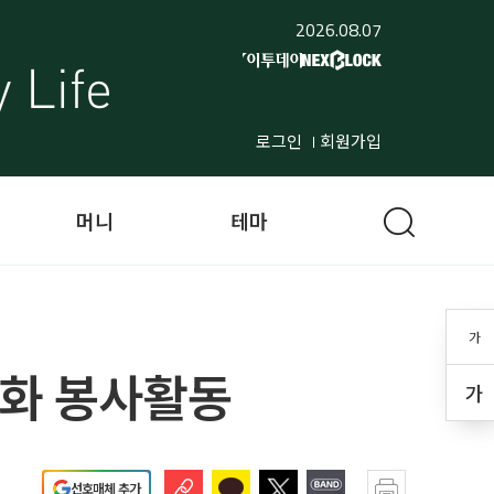
2026.08.07
로그인
회원가입
머니
테마
가
정화 봉사활동
가
선호매체 추가