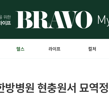
헬스
라이프
컬처
생한방병원 현충원서 묘역