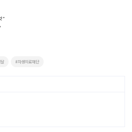
것”
?
의달
#자생의료재단