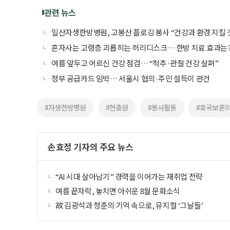
관련 뉴스
일산자생한방병원, 고봉산 플로깅 봉사 “건강과 환경 지킬 
혼자사는 고령층 괴롭히는 허리디스크… 한방 치료 효과는
여름 앞두고 어르신 건강 점검… “척추·관절 건강 살펴”
정부 공급카드 임박… 서울시 협의·주민 설득이 관건
#자생한방병원
#현충원
#봉사활동
#호국보훈
손효정 기자의 주요 뉴스
“AI 시대 살아남기” 경력을 이어가는 재취업 전략
여름 끝자락, 놓치면 아쉬운 8월 문화소식
故 김광석과 청춘의 기억 속으로, 뮤지컬 ‘그날들’