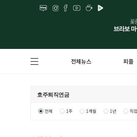
전체뉴스
피플
전체
1주
1개월
1년
직