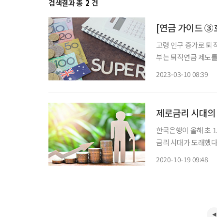
검색결과 총
2
건
[연금 가이드 ③
고령 인구 증가로 퇴직
부는 퇴직연금 제도를 
고, 세액 공제 혜택을
2023-03-10 08:39
가 원리금 보장 상품에
제로금리 시대의 
한국은행이 올해 초 1
금리 시대가 도래했다
많은 연금 재원을 확
2020-10-19 09:48
리효과는 투자 기간에