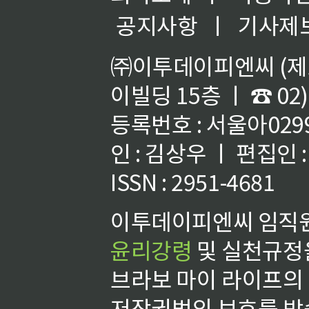
공지사항
ㅣ
기사제
㈜이투데이피엔씨 (제호
이빌딩 15층 ㅣ ☎ 02)
등록번호 : 서울아02992
인 : 김상우 ㅣ 편집인
ISSN : 2951-4681
이투데이피엔씨 임직원
윤리강령
및 실천규정을
브라보 마이 라이프의
저작권법의 보호를 받