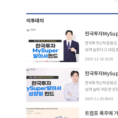
이투데이
한국투자MySup
한국투자신탁운용은 한
넘게 늘었다고 18일 밝혔다. 올해 들어 한국투자MySuper알아서펀드
은 1060억 원 규모
2025-12-18 15:26
한국투자MySup
한국투자신탁운용은 한
넘게 늘며 꾸준한 성장세를 이어가고
서성장형펀드 전체 설정액은
2025-11-20 09:42
금온라인 클래스(C-R
트럼프 폭주에 거