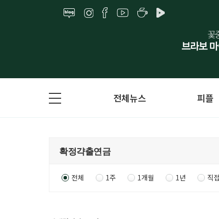
전체뉴스
피플
전체
1주
1개월
1년
직