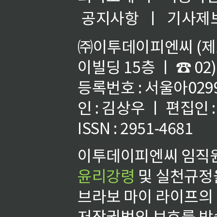
공지사항
ㅣ
기사제
㈜이투데이피엔씨 (제호
이빌딩 15층 ㅣ ☎ 02)
등록번호 : 서울아02992
인 : 김상우 ㅣ 편집인
ISSN : 2951-4681
이투데이피엔씨 임직원
윤리강령
및 실천규정을
브라보 마이 라이프의
저작권법의 보호를 받