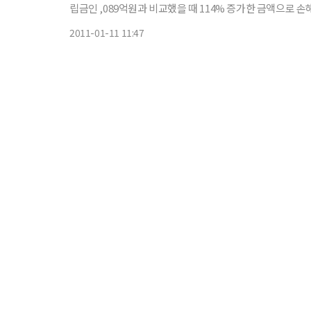
립금인 ,089억원과 비교했을 때 114% 증가한 금액으로 손해보험사 중 처음이다. 삼성화재가
고 있는 원동력은 기업보험전문 컨설턴트인 외야조직(CRC;Cor
2011-01-11 11:47