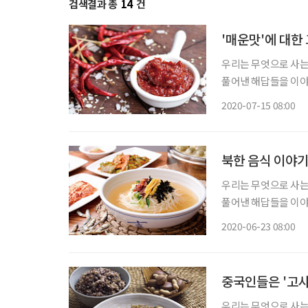
검색결과 총
14
건
'매운맛'에 대한
우리는 무엇으로 사는
풀어낸 해답들을 이야기
여러분의 올곧은 지적도 기대한다. 고즈넉한 한담이다. 
2020-07-15 08:00
절대 군주 영조대왕(169
북한 음식 이야
우리는 무엇으로 사는
풀어낸 해답들을 이야기
여러분의 올곧은 지적도 기대한다. ‘북쪽의 음식’이라고
2020-06-23 08:00
이다. 한국전쟁 무렵 
중국인들은 '고사
우리는 무엇으로 사는