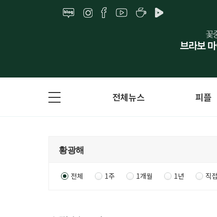
전체뉴스
피플
전체
1주
1개월
1년
직