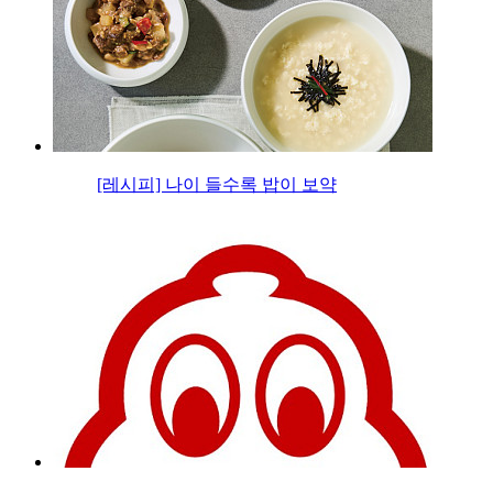
[레시피] 나이 들수록 밥이 보약