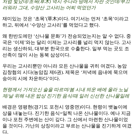
처럼 빛났네/초목(草木) 역시 주나라 땅에서 자란 것인데/부끄
러워라 그대, 수양산 고사리는 어찌 먹었던가
재미있는 것은 ‘초목’(草木)이다. 여기서는 먼저 ‘초목’이라고
하고, 뒤에서 ‘수양산 고사리’를 먹었다고 했다.
왜 한반도에만 ‘산나물 문화’가 전승되었는지는 알 수 없다. 중
국은 ‘이제’와는 달리 이제는 고사리를 널리 먹지 않는다. 고사
리는 생산하되, 대부분 한국으로 수출한다. 일부 먹는 곳도 조
선족이 많이 사는 동북 삼성이다.
우리는 고사리뿐만 아니라 모든 산나물을 귀히 여겼다. 농암
김창협의 시다(농암집 제6권). 제목은 ‘저녁에 읍내에 묵으며
숭아의 시에 차운하다’이다.
현령께서 가져오신 술을 따르며/봄 시내 띄운 배에 올라 노닐
제/날 위해 내온 밥상 진기한 음식/때 일러 신선한 산나물일레
배경은 영평현(경기도 포천시 영중면)이다. 현령이 뱃놀이에
상을 내놓는다. 진기한 음식=일찍 나온 산나물이다. 예나 지금
이나 포천 주변에는 산이 깊다. 그 산에서 마련한 산나물이었
을 것이다. 가난의 상징이라고 부르는 산나물을 진기하게 여겼
다.