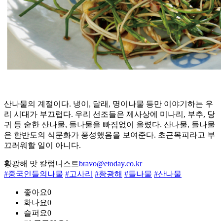
산나물의 계절이다. 냉이, 달래, 명이나물 등만 이야기하는 우
리 시대가 부끄럽다. 우리 선조들은 제사상에 미나리, 부추, 당
귀 등 숱한 산나물, 들나물을 빠짐없이 올렸다. 산나물, 들나물
은 한반도의 식문화가 풍성했음을 보여준다. 초근목피라고 부
끄러워할 일이 아니다.
황광해 맛 칼럼니스트
bravo@etoday.co.kr
#중국인들의나물
#고사리
#황광해
#들나물
#산나물
좋아요
0
화나요
0
슬퍼요
0