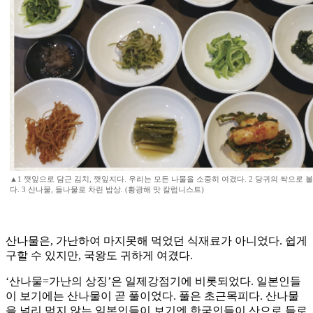
▲1 깻잎으로 담근 김치, 깻잎지다. 우리는 모든 나물을 소중히 여겼다. 2 당귀의 싹으로
다. 3 산나물, 들나물로 차린 밥상. (황광해 맛 칼럼니스트)
산나물은, 가난하여 마지못해 먹었던 식재료가 아니었다. 쉽게
구할 수 있지만, 국왕도 귀하게 여겼다.
‘산나물=가난의 상징’은 일제강점기에 비롯되었다. 일본인들
이 보기에는 산나물이 곧 풀이었다. 풀은 초근목피다. 산나물
을 널리 먹지 않는 일본인들이 보기엔 한국인들이 산으로 들로