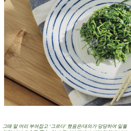
그때 말 머리 부여잡고 ‘그르다’ 했음은/대의가 당당하여 일월