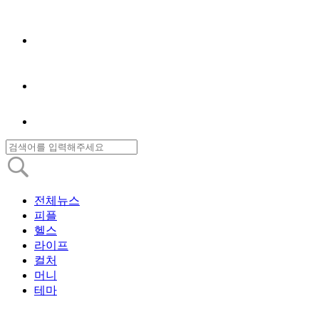
전체뉴스
피플
헬스
라이프
컬처
머니
테마