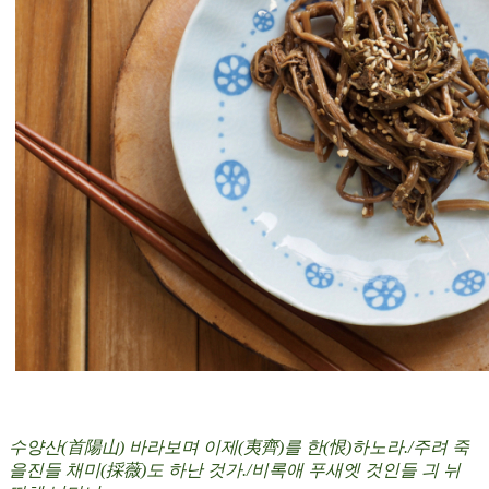
수양산(首陽山) 바라보며 이제(夷齊)를 한(恨)하노라./주려 죽
을진들 채미(採薇)도 하난 것가./비록애 푸새엣 것인들 긔 뉘