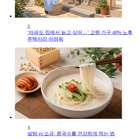
2.
‘아파도 집에서 늙고 싶어…’ 고령 가구 40% 노후
주택이라 어려워
3.
설탕 vs 소금, 콩국수를 건강하게 먹는 법