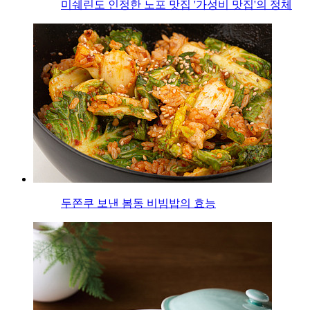
미쉐린도 인정한 노포 맛집 '가성비 맛집'의 정체
두쫀쿠 보낸 봄동 비빔밥의 효능