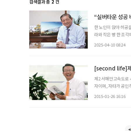
검색결과 총
2
건
“실버타운 성공 
한 노인이 앉아 허공을
라와 작은 빵 한 조각
보는 동양인 청년이 
2025-04-10 08:24
모양이라 생각했다. 
[second lif
제2 서해안고속도로 
자이며, 자타가 공인하
원개발과장을 비롯해 
2015-01-26 16:16
하면서 오랫동안 물과 