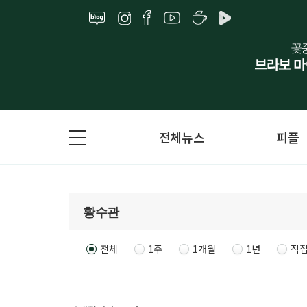
전체뉴스
피플
전체
1주
1개월
1년
직