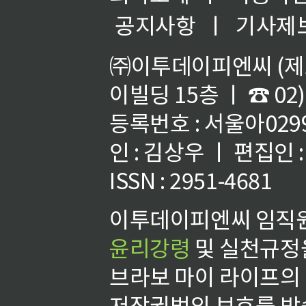
공지사항
ㅣ
기사제
㈜이투데이피엔씨 (제호
이빌딩 15층 ㅣ ☎ 02)
등록번호 : 서울아02992
인 : 김상우 ㅣ 편집인
ISSN : 2951-4681
이투데이피엔씨 임직원
윤리강령
및 실천규정을
브라보 마이 라이프의
저작권법의 보호를 받