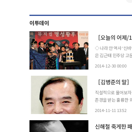
이투데이
◇ 나라 안 역사 ‘신바람 건강법’으로 유명한 의사 황수관 사망 민청학련 사건으로 고문을 받
은 김근태 민주당 고문 사망 금호그룹, 워크아웃 발표 LG디스플레이, 세계
패널 개발 여의도광장 차량질주 사건을 저지른 김용제 등 흉악범 23명에 대한 사형 집행. 이후
2014-12-30 00:00
정부가 사형을 집행하
［김병준의 말］
직설적으로 물어보자.
존경을 받는 훌륭한 
물이라는 것도 안다. 
2014-11-11 13:52
치사회적 구조와 현안에
신해철 죽게한 패