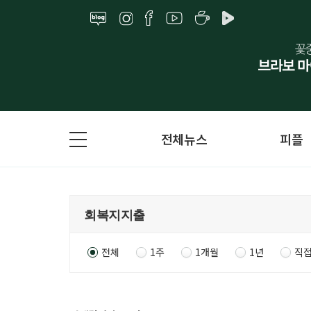
전체뉴스
피플
전체
1주
1개월
1년
직