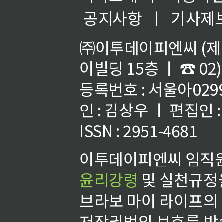
공지사항
ㅣ
기사제
㈜이투데이피엔씨 (제호
이빌딩 15층 ㅣ ☎ 02)
등록번호 : 서울아02992
인 : 김상우 ㅣ 편집인
ISSN : 2951-4681
이투데이피엔씨 임직원
윤리강령
및 실천규정을
브라보 마이 라이프의
저작권법의 보호를 받