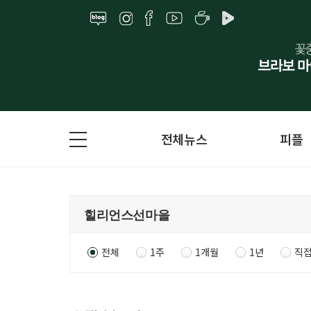
전체뉴스
피플
전체
1주
1개월
1년
직