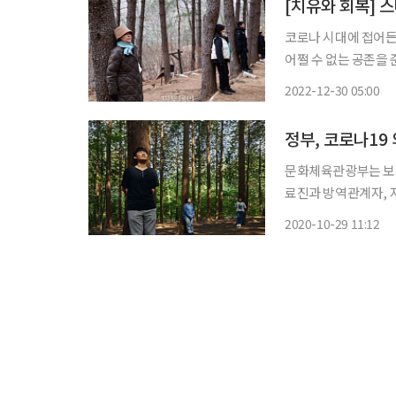
[치유와 회복] 
코로나 시대에 접어든
어쩔 수 없는 공존을 
히 뒤바뀌었다. 어쩌면 더욱 각박한 삶이 될지 모를 새해를 앞두고 올해를 정리하고 싶었다. 사
2022-12-30 05:00
실은 꽤 지친 심신을 
정부, 코로나19
문화체육관광부는 보건
료진과 방역관계자, 
치유 프로그램을 제공한다고 29일 밝혔다. 이
2020-10-29 11:12
회를 제공하기 위해 마련