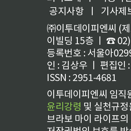
공지사항
ㅣ
기사제
㈜이투데이피엔씨 (제호
이빌딩 15층 ㅣ ☎ 02)
등록번호 : 서울아02992
인 : 김상우 ㅣ 편집인
ISSN : 2951-4681
이투데이피엔씨 임직원
윤리강령
및 실천규정을
브라보 마이 라이프의
저작권법의 보호를 받