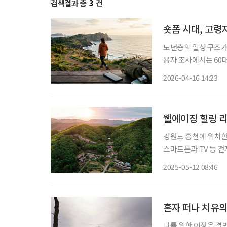
검색결과 총
3
건
숏폼 시대, 고령
노년층의 일상 구조가
용자 조사에서는 60대
에서는 60대 이상의 
2026-04-16 14:23
SNS를 반복적 소비
웰에이징 힐링 리
강원도 홍천에 위치한
스마트폰과 TV 등 전
면·식사·운동·마음관
2025-05-12 08:46
혼자 떠나 치유
나를 위한 여정은 결