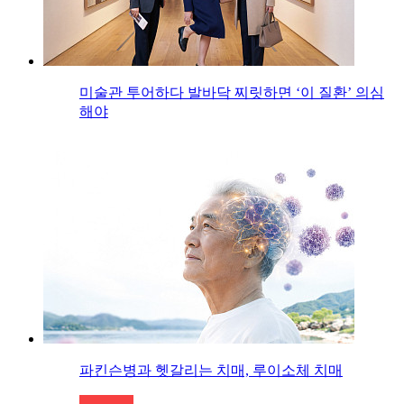
미술관 투어하다 발바닥 찌릿하면 ‘이 질환’ 의심
해야
파킨슨병과 헷갈리는 치매, 루이소체 치매