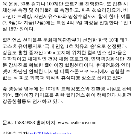
육 운동, 30분 걷기나 100계단 오르기를 진행한다. 또 입촌 시
체성분 측정 및 허리둘레를 측정하고, 파워 & 슬리밍요가, 비
타민D 트레킹, 자연세유스파와 명상수업까지 함께 한다. 여름
(7, 8월)과 겨울(12월)에는 특집 4박 5일 과정을 진행한다. 1인 1
실 18만 원이다.
힐리언스 선마을은 문화체육관광부가 선정한 한국 10대 테마
코스 치유여행지로 ‘국내 민영 1호 치유의 숲’으로 선정됐다.
강원도 홍천 종자산 250m 고지에 위치한 힐리언스 선마을은
과학적이고 체계적인 건강 체험 프로그램, 면역력강화식단, 전
문 강사진을 확보한 웰에이징 힐링센터이다. 휴대전화와 인터
넷이 차단된 완벽한 디지털 디톡스존으로 도시에서 경험할 수
없는 뇌 피로 회복과 최적의 휴식여행 장소로 꼽히고 있다.
숲 명상을 염두에 둔 10개의 트레킹코스와 친환경 시설로 완비
되어, 웰에이징 라이프를 위한 힐리언스 웨이 캠페인과 사회건
강공헌활동도 전개하고 있다.
문의: 1588-9983 홈페이지: www.healience.com
김영순 기자
kys0701@etoday.co.kr