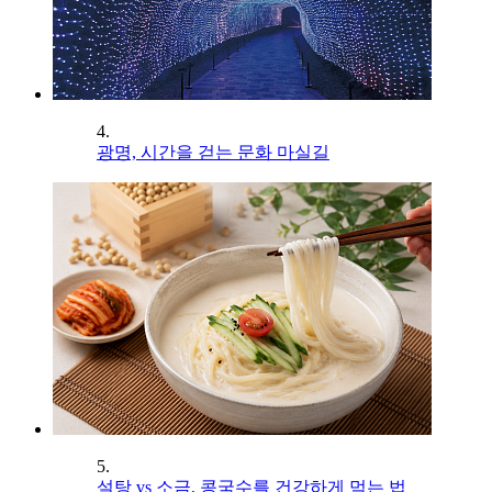
4.
광명, 시간을 걷는 문화 마실길
5.
설탕 vs 소금, 콩국수를 건강하게 먹는 법