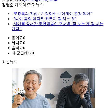
김영순 기자의 주요 뉴스
⌞
문장옥의 진심, “가림없이 내어줘야 공감 얻어”
⌞
"나이 듦의 미덕은 뭐든지 덜 하는 것"
⌞
시대를 앞서간 종합예술인 홍서범 ‘잘 노는 게 잘 사는
거다!’
좋아요
0
화나요
0
슬퍼요
0
더 궁금해요
0
최신뉴스