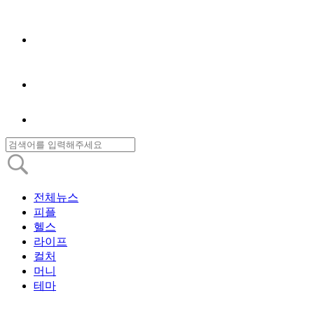
전체뉴스
피플
헬스
라이프
컬처
머니
테마