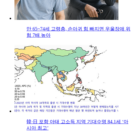
만 65~74세 고령층, 손아귀 힘 빠지면 우울장애 위
험 7배 높아
韓·日 포함 아태 고소득 지역 기대수명 84.1세 ‘아
시아 최고’