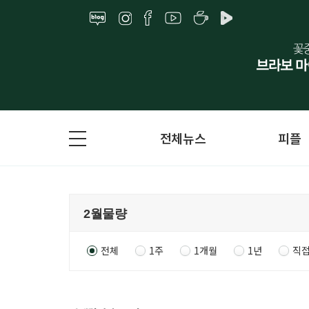
전체뉴스
피플
전체
1주
1개월
1년
직