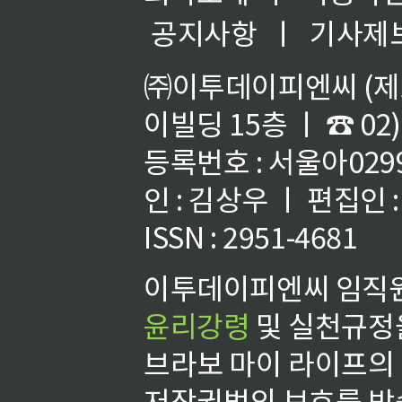
공지사항
ㅣ
기사제
㈜이투데이피엔씨 (제호
이빌딩 15층 ㅣ ☎ 02)
등록번호 : 서울아02992
인 : 김상우 ㅣ 편집인
ISSN : 2951-4681
이투데이피엔씨 임직원
윤리강령
및 실천규정을
브라보 마이 라이프의
저작권법의 보호를 받