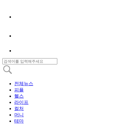
전체뉴스
피플
헬스
라이프
컬처
머니
테마