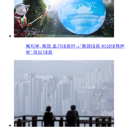
복지부, 폭염 초기대응반→‘폭염대응 비상대책본
부’ 격상 대응