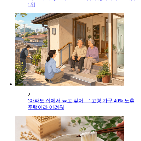
1위
2.
‘아파도 집에서 늙고 싶어…’ 고령 가구 40% 노후
주택이라 어려워