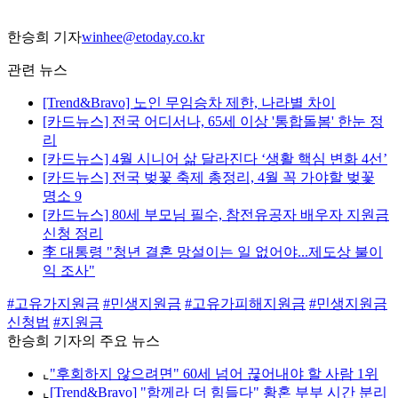
한승희 기자
winhee@etoday.co.kr
관련 뉴스
[Trend&Bravo] 노인 무임승차 제한, 나라별 차이
[카드뉴스] 전국 어디서나, 65세 이상 '통합돌봄' 한눈 정
리
[카드뉴스] 4월 시니어 삶 달라진다 ‘생활 핵심 변화 4선’
[카드뉴스] 전국 벚꽃 축제 총정리, 4월 꼭 가야할 벚꽃
명소 9
[카드뉴스] 80세 부모님 필수, 참전유공자 배우자 지원금
신청 정리
李 대통령 "청년 결혼 망설이는 일 없어야...제도상 불이
익 조사"
#고유가지원금
#민생지원금
#고유가피해지원금
#민생지원금
신청법
#지원금
한승희 기자의 주요 뉴스
⌞
"후회하지 않으려면" 60세 넘어 끊어내야 할 사람 1위
⌞
[Trend&Bravo] "함께라 더 힘들다" 황혼 부부 시간 분리