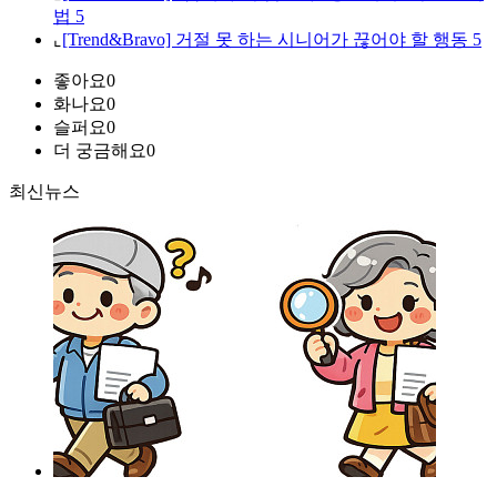
법 5
⌞
[Trend&Bravo] 거절 못 하는 시니어가 끊어야 할 행동 5
좋아요
0
화나요
0
슬퍼요
0
더 궁금해요
0
최신뉴스