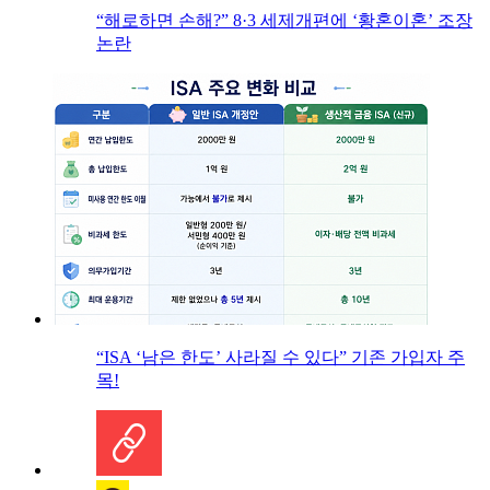
“해로하면 손해?” 8·3 세제개편에 ‘황혼이혼’ 조장
논란
“ISA ‘남은 한도’ 사라질 수 있다” 기존 가입자 주
목!