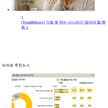
5.
[Trend&Bravo] 거절 못 하는 시니어가 끊어야 할 행
동 5
브라보 추천뉴스