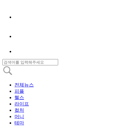
전체뉴스
피플
헬스
라이프
컬처
머니
테마