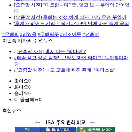
[요즘말 사전] “디토합니다” 뜻, 알고 보니 추억의 단어였
다
[요즘말 사전] 올해는 갓생 하게 살자고요? 무슨 뜻일까
'후계자 없어도 기업은 남긴다' 29년 만에 바뀐 승계 공식
#무해력
#임영웅
#무해력뜻
#신조어뜻
#요즘말
이은숙 기자의 주요 뉴스
⌞
[요즘말 사전] 혹시 나도 ‘막나귀’?
⌞
퍼즐 풀고 상품 받자! ‘브라보 마이 라이프’ 독자참여마
당
⌞
[요즘말 사전] 나도 모르게 빠진 관계, ‘파라소셜’
좋아요
0
화나요
0
슬퍼요
0
더 궁금해요
0
최신뉴스