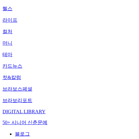
헬스
라이프
컬처
머니
테마
카드뉴스
컷&칼럼
브라보스페셜
브라보리포트
DIGITAL LIBRARY
50+ 시니어 신춘문예
블로그