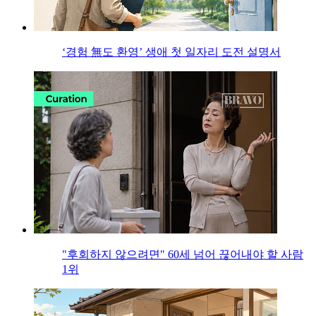
‘경험 無도 환영’ 생애 첫 일자리 도전 설명서
"후회하지 않으려면" 60세 넘어 끊어내야 할 사람
1위