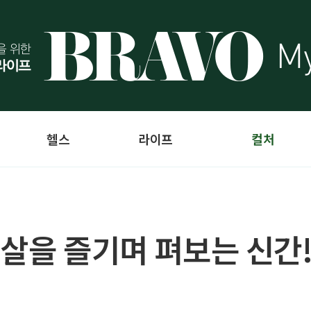
헬스
라이프
컬처
햇살을 즐기며 펴보는 신간