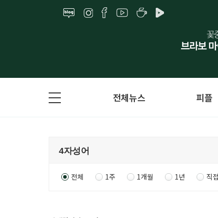
전체뉴스
피플
전체
1주
1개월
1년
직