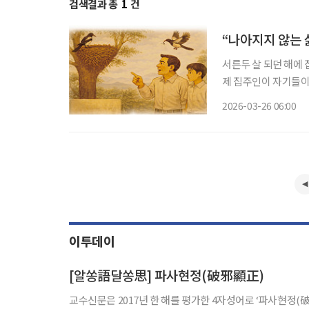
검색결과 총
1
건
“나아지지 않는 
서른두 살 되던 해에 
제 집주인이 자기들이
이 시작도 하기 전에
2026-03-26 06:00
다. 부도난 건설사 거
이투데이
[알쏭語달쏭思] 파사현정(破邪顯正)
교수신문은 2017년 한 해를 평가한 4자성어로 ‘파사현정(破邪顯正)