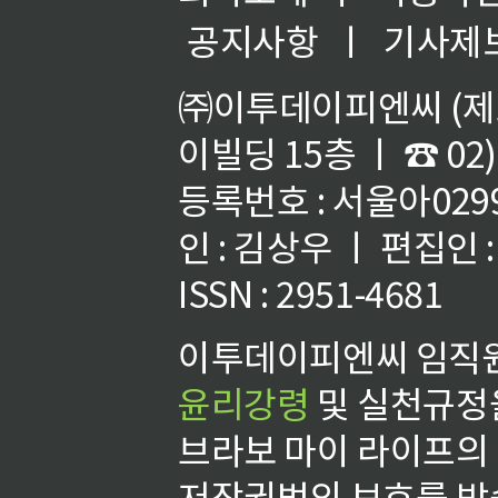
공지사항
ㅣ
기사제
㈜이투데이피엔씨 (제호
이빌딩 15층 ㅣ ☎ 02)
등록번호 : 서울아02992
인 : 김상우 ㅣ 편집인
ISSN : 2951-4681
이투데이피엔씨 임직원
윤리강령
및 실천규정을
브라보 마이 라이프의
저작권법의 보호를 받