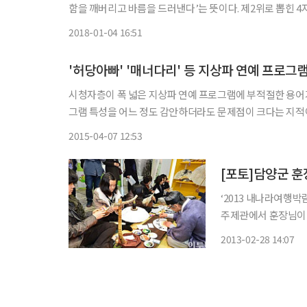
함을 깨버리고 바름을 드러낸다’는 뜻이다. 제2위로 뽑힌 4
장)’, 즉 ‘풀어진 활시위를 다시 팽팽하게 고쳐 맨다’는 뜻이
2018-01-04 16:51
'허당아빠' '매너다리' 등 지상파 연예 프로그
시청자층이 폭 넓은 지상파 연예 프로그램에 부적절한 용어
그램 특성을 어느 정도 감안하더라도 문제점이 크다는 지적이다. 7일 방송통신심의위원회의가 분석한 '2014년 방송언어
집' 보고서에 따르면 방심위가 지난해 3월12일부터 16일까지 
2015-04-07 12:53
[포토]담양군 훈
‘2013 내나라여행박
주제관에서 훈장님이 
여개 지자체가 추천하는
2013-02-28 14:07