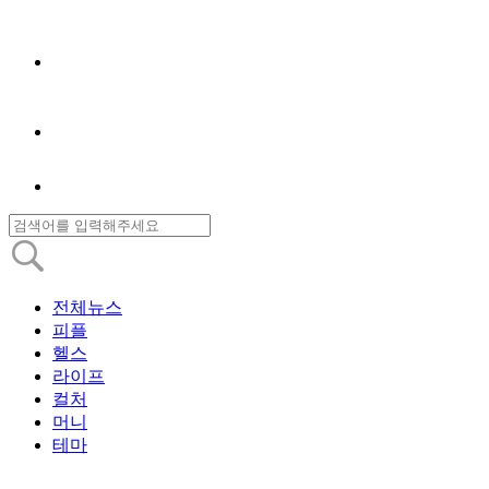
전체뉴스
피플
헬스
라이프
컬처
머니
테마