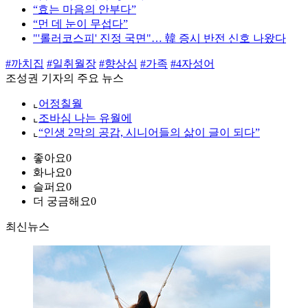
“효는 마음의 안부다”
“먼 데 눈이 무섭다”
"'롤러코스피' 진정 국면"… 韓 증시 반전 신호 나왔다
#까치집
#일취월장
#향상심
#가족
#4자성어
조성권 기자의 주요 뉴스
⌞
어정칠월
⌞
조바심 나는 유월에
⌞
“인생 2막의 공감, 시니어들의 삶이 글이 되다”
좋아요
0
화나요
0
슬퍼요
0
더 궁금해요
0
최신뉴스