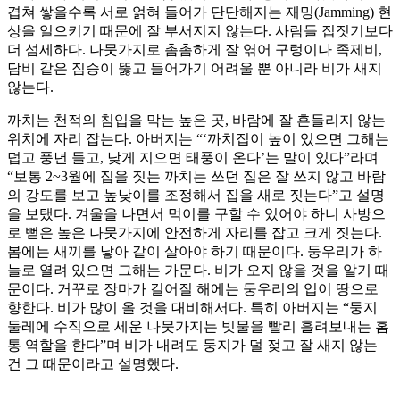
겹쳐 쌓을수록 서로 얽혀 들어가 단단해지는 재밍(Jamming) 현
상을 일으키기 때문에 잘 부서지지 않는다. 사람들 집짓기보다
더 섬세하다. 나뭇가지로 촘촘하게 잘 엮어 구렁이나 족제비,
담비 같은 짐승이 뚫고 들어가기 어려울 뿐 아니라 비가 새지
않는다.
까치는 천적의 침입을 막는 높은 곳, 바람에 잘 흔들리지 않는
위치에 자리 잡는다. 아버지는 “‘까치집이 높이 있으면 그해는
덥고 풍년 들고, 낮게 지으면 태풍이 온다’는 말이 있다”라며
“보통 2~3월에 집을 짓는 까치는 쓰던 집은 잘 쓰지 않고 바람
의 강도를 보고 높낮이를 조정해서 집을 새로 짓는다”고 설명
을 보탰다. 겨울을 나면서 먹이를 구할 수 있어야 하니 사방으
로 뻗은 높은 나뭇가지에 안전하게 자리를 잡고 크게 짓는다.
봄에는 새끼를 낳아 같이 살아야 하기 때문이다. 둥우리가 하
늘로 열려 있으면 그해는 가문다. 비가 오지 않을 것을 알기 때
문이다. 거꾸로 장마가 길어질 해에는 둥우리의 입이 땅으로
향한다. 비가 많이 올 것을 대비해서다. 특히 아버지는 “둥지
둘레에 수직으로 세운 나뭇가지는 빗물을 빨리 흘려보내는 홈
통 역할을 한다”며 비가 내려도 둥지가 덜 젖고 잘 새지 않는
건 그 때문이라고 설명했다.