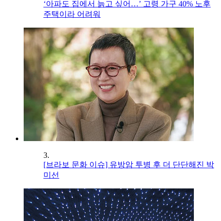
‘아파도 집에서 늙고 싶어…’ 고령 가구 40% 노후
주택이라 어려워
3.
[브라보 문화 이슈] 유방암 투병 후 더 단단해진 박
미선