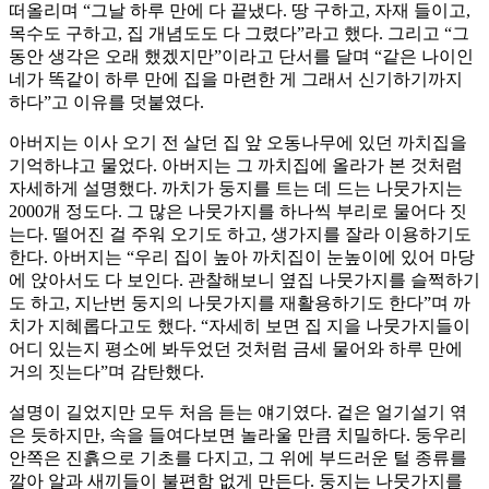
떠올리며 “그날 하루 만에 다 끝냈다. 땅 구하고, 자재 들이고,
목수도 구하고, 집 개념도도 다 그렸다”라고 했다. 그리고 “그
동안 생각은 오래 했겠지만”이라고 단서를 달며 “같은 나이인
네가 똑같이 하루 만에 집을 마련한 게 그래서 신기하기까지
하다”고 이유를 덧붙였다.
아버지는 이사 오기 전 살던 집 앞 오동나무에 있던 까치집을
기억하냐고 물었다. 아버지는 그 까치집에 올라가 본 것처럼
자세하게 설명했다. 까치가 둥지를 트는 데 드는 나뭇가지는
2000개 정도다. 그 많은 나뭇가지를 하나씩 부리로 물어다 짓
는다. 떨어진 걸 주워 오기도 하고, 생가지를 잘라 이용하기도
한다. 아버지는 “우리 집이 높아 까치집이 눈높이에 있어 마당
에 앉아서도 다 보인다. 관찰해보니 옆집 나뭇가지를 슬쩍하기
도 하고, 지난번 둥지의 나뭇가지를 재활용하기도 한다”며 까
치가 지혜롭다고도 했다. “자세히 보면 집 지을 나뭇가지들이
어디 있는지 평소에 봐두었던 것처럼 금세 물어와 하루 만에
거의 짓는다”며 감탄했다.
설명이 길었지만 모두 처음 듣는 얘기였다. 겉은 얼기설기 엮
은 듯하지만, 속을 들여다보면 놀라울 만큼 치밀하다. 둥우리
안쪽은 진흙으로 기초를 다지고, 그 위에 부드러운 털 종류를
깔아 알과 새끼들이 불편함 없게 만든다. 둥지는 나뭇가지를