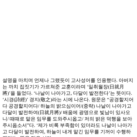
설명을 마치며 언제나 그랬듯이 고사성어를 인용했다. 아버지
는 까치 집짓기가 가르쳐준 교훈이라며 ‘일취월장(日就月
將)’을 들었다. ‘나날이 나아가고, 다달이 발전한다’는 뜻이다.
‘시경(詩經)’ 경지(敬之)라는 시에 나온다. 원문은 “공경할지어
다 공경할지어다/ 하늘의 밝으심이어/(중략) 나날이 나아가고
다달이 발전하여(日就月將)/ 배움에 광명으로 빛남이 있사오
니/ 때때로 맡은 임무를 도와주시옵고/ 저의 밝은 덕행을 보아
주시옵소서”다. ‘제가 비록 부족함이 있더라도 나날이 나아가
고 다달이 발전하여, 하늘이 내게 맡긴 임무를 기꺼이 수행하