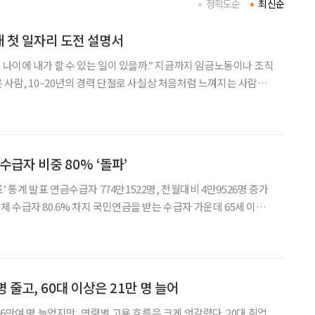
정확도순
최신순
애 첫 일자리 도전 설명서
 나이에 내가 할 수 있는 일이 있을까.” 지금까지 임금노동이나 조직
 사람, 10~20년의 경력 단절로 사실상 처음처럼 느껴지는 사람은
 정보를 찾고 이력서를 쓰는 일부터 출퇴근, 업무 지시, 동료 관계까
한 것은 ‘용기를 내라’는 말보다 부담을 낮춘
수급자 비중 80% ‘돌파’
표’ 통계 발표 연금수급자 774만1522명, 전월대비 4만9526명 증가
차지 국민연금을 받는 수급자 가운데 65세 이상
 것으로 나타났다. 연령대별로는 65세 이상 70세 미만 수급자가 가
세 미만이 뒤를 이었
명 줄고, 60대 이상은 21만 명 늘어
6만여 명 늘었지만, 연령별 고용 흐름은 크게 엇갈렸다. 20대 취업