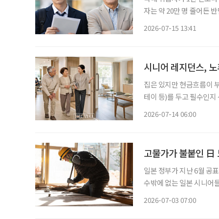
자는 약 20만 명 줄어든 
실업률도 악화했고, 고령층
2026-07-15 13:41
국가데이터처가 15일 발표한
시니어 레지던스, 
집은 있지만 현금흐름이 부
테이 등)를 두고 필수인지
선택지가 될 수 있을까? 우리나라는 빠르게 초고령사회로 들어섰다. 고령층이 늘어나는 가운
2026-07-14 06:00
데, 75세 이상 후기 고령
고물가가 불붙인 日 
일본 정부가 지난 6월 공
수밖에 없는 일본 시니어들의 팍팍한 현실
본의 고령화율은 29.4%로, 
2026-07-03 07:00
고령자 중심' 구조가 완전