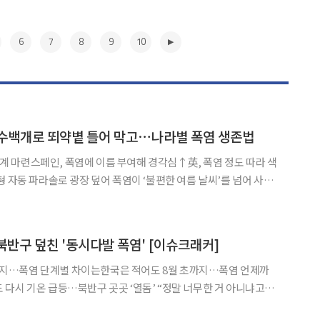
6
7
8
9
10
 수백개로 뙤약볕 틀어 막고⋯나라별 폭염 생존법
 체계 마련스페인, 폭염에 이름 부여해 경각심↑英, 폭염 정도 따라 색
장 덮어 폭염이 ‘불편한 여름 날씨’를 넘어 사람
협하는 재난으로 바뀌고 있다. 병원 응급실에는 온열 질환자가 몰리
고, 야외 노동자가 쓰러지는 일들이 북반구 곳곳에서 벌어지고 있다. 사정이
▶
반구 덮친 '동시다발 폭염' [이슈크래커]
…폭염 단계별 차이는한국은 적어도 8월 초까지…폭염 언제까
급등…북반구 곳곳 ‘열돔’ “정말 너무한 거 아니냐고”
도감이 기억이 나지 않을 정도입니다. 며칠 전을 잊게 만드는 ‘폭