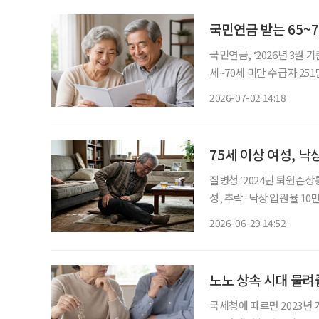
국민연금 받는 65~7
국민연금, ‘2026년 3월 
세~70세 미만 수급자 251만
받는 65세 이상 고령층이 
2026-07-02 14:18
넘어섰고, 80세 이상 수급
75세 이상 여성, 낙
질병청 ‘2024년 퇴원손상통
성, 추락·낙상 입원율 10만 명당 6468명 우리나라 고령층
데 ‘추락·낙상’이 큰 비중
2026-06-29 14:52
틀어 낙상 위험에 가장 많
노노 상속 시대 물려
국세청에 따르면 2023년 