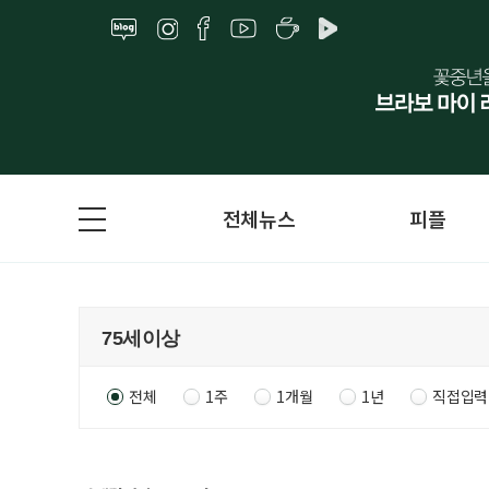
전체뉴스
피플
전체
1주
1개월
1년
직접입력