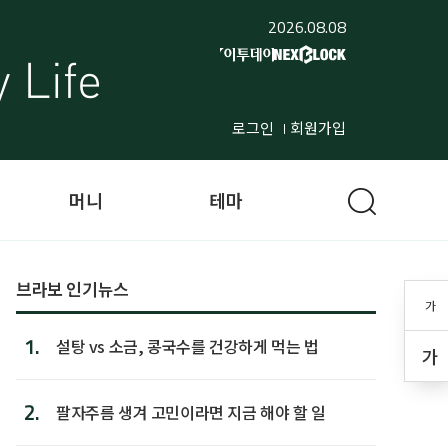
2026.08.08
로그인
회원가입
머니
테마
브라보 인기뉴스
가
1.
설탕 vs 소금, 콩국수를 건강하게 먹는 법
가
2.
팔자주름 생겨 고민이라면 지금 해야 할 일