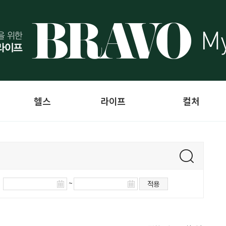
헬스
라이프
컬처
~
적용