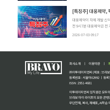
대웅제약이 자체 개발 신약 ‘
전 9시7분 대웅제약은 전 거래일
위식도역류질환 치료제 펙수
2026-07-03 09:17
석에서 65세 이상 고령 환
회사소개
ㅣ
이용약관
ㅣ
㈜이투데이피엔씨 (제호 : 브라보 마
등록번호 : 서울아02992 ㅣ 등록일자
ISSN : 2951-4681
이투데이피엔씨 임직원은 모두의
브라보 마이 라이프의 모든 콘텐
무단전재, 복사, 재배포, AI학습