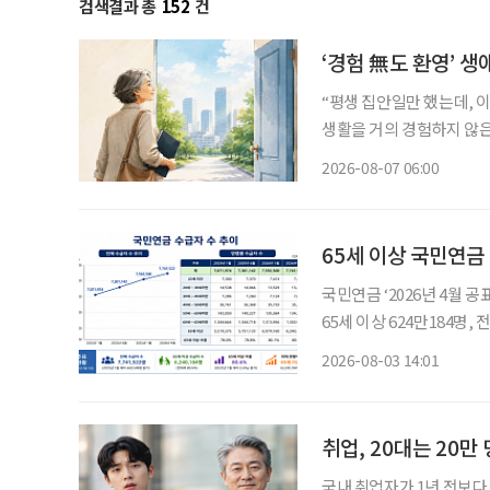
검색결과 총
152
건
‘경험 無도 환영’ 생
“평생 집안일만 했는데, 이
생활을 거의 경험하지 않은
같은 문턱 앞에 선다. 채용
2026-08-07 06:00
지 낯설다. 이들에게 필요
65세 이상 국민연금 
국민연금 ‘2026년 4월 공
65세 이상 624만184명, 전체 수급자 80.6% 
이 전체의 80%를 차지하는
2026-08-03 14:01
장 많았고, 70세 이상 75
취업, 20대는 20만 
국내 취업자가 1년 전보다 