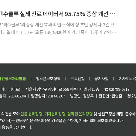
염’때문인데요. 밤에도 뜨거운 공기가 좀처럼 식지 않고 있죠. 26일 경남 밀양과 양산의
[특징주] 대웅제약, 펙수클루 실제 진료 데이터서 95.75% 증상 개선 소식에 11%대 강세
펙수클루’의 증상 개선 효과 확인 소식에 장 초반 강세다. 3일 오
 대비 11.16% 오른 13만8400원에 거래 중이다. 주가 강세는
클루(성분명 펙수프라잔염산염)의 시판 후 조사(PMS) 중간 분
자를 포함한 전체 환자의 95.75%에서
개인정보처리방침
ㅣ
청소년보호정책
ㅣ
구독신청
ㅣ
공지사항
ㅣ
기사제보/
이 라이프) ㅣ 서울시 강남구 강남대로 556 이투데이빌딩 15층 ㅣ ☎ 02)799-6713
 : 2014.02.04 ㅣ 발행일자 : 2014.02.07 ㅣ 발행인 : 김상우 ㅣ 편집인 : 한승훈 ㅣ
 의견을 모아
언론 윤리강령
,
기자윤리강령
,
임직원 윤리강령
및 실천규정을 제정, 준수하
츠(기사)는 인터넷신문위원회 윤리강령을 준수하며, 저작권법의 보호를 받습니다.
 이용 등을 금지합니다.