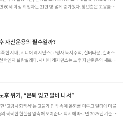
반면 60세 이상 취업자는 21만 명 넘게 증가했다. 청년층은 고용률과
에서는 취업자와 노동시장 밖의 ‘쉬었음’ 인구가 동시에 늘었다.
 ‘2026년 6월 고용동향’에 따르면
노후 자산운용의 필수일까?
족한 시대, 시니어 레지던스(고령자 복지주택, 실버타운, 실버스
 선택인지 설왕설래다. 시니어 레지던스는 노후 자산운용의 새로운
층과 1인 고령가구도 함께 증가하고 있다. 과거 노후
노후 위기, “은퇴 잊고 알바 나서”
표한 '고령사회백서'는 고물가 압박 속에 은퇴를 미루고 일터에 머물
을 압축해 보여준다. 백서에 따르면 2025년 기준 일
75세 이상 인구(17.3%)가 65~74세(12.1%)를 크게 웃도는 '후기
히 고착화됐다. 특히 주목할