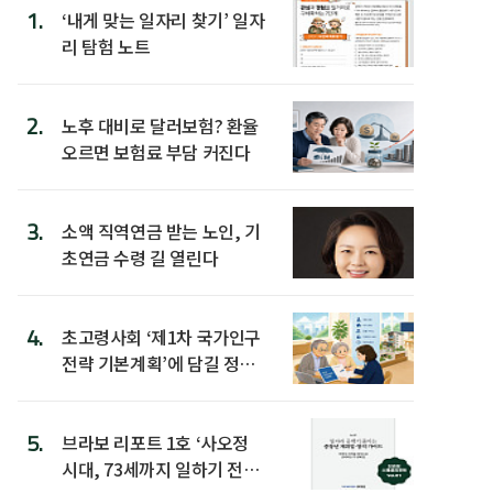
1.
‘내게 맞는 일자리 찾기’ 일자
리 탐험 노트
2.
노후 대비로 달러보험? 환율
오르면 보험료 부담 커진다
3.
소액 직역연금 받는 노인, 기
초연금 수령 길 열린다
4.
초고령사회 ‘제1차 국가인구
전략 기본계획’에 담길 정책
은
5.
브라보 리포트 1호 ‘사오정
시대, 73세까지 일하기 전략’