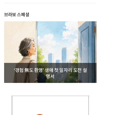
발간
브라보 스페셜
‘경험 無도 환영’ 생애 첫 일자리 도전 설
명서