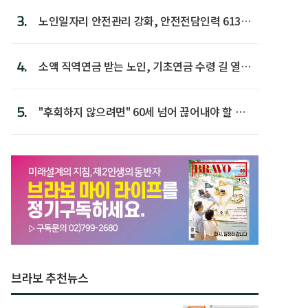
3.
노인일자리 안전관리 강화, 안전전담인력 613명
첫 배치
4.
소액 직역연금 받는 노인, 기초연금 수령 길 열린
다
5.
"후회하지 않으려면" 60세 넘어 끊어내야 할 사
람 1위
브라보 추천뉴스