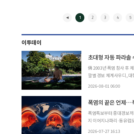
1
2
3
4
5
이투데이
초대형 자동 파라솔
佛 2003년 폭염 참사 후
깔별 경보 체계사우디, 대형 자동 파라솔로 광
의 생명과 도시 기능을 위
2026-08-01 06:00
◀
폭염의 끝은 언제…북
폭염특보부터 중대경보까지
지 이어지나파리·동유럽도 다시 기온 
장마의 끝에 잠시 내쉰 안
2026-07-27 16:13