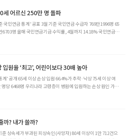
0세 어르신 250만 명 돌파
기준 국민연금 통계’ 공표 3월 기준 국민연금 수급자 769만1996명 65
6703명 올해 국민연금기금 수익률, 4월까지 14.18% 국민연금을
꾸준히 늘고 있다. 65세~70세 미만 수급자는 처음으로 250만 명을
자는 지난해 11
상 입원율 ‘최고’, 어린이보다 30배 높아
계’ 공개 65세 이상 손상 입원 66.4%가 추락·낙상 75세 이상 여
이 병원에 입원하는 손상 원인 가운
을 차지하는 것으로 나타났다. 특히 75세 이상 여성은 전 연령대를 통
이 노출된 것으로 조사됐다.
줄까? 내가 쓸까?
기준 상속세가 부과된 피상속인(사망자) 80세 이상이 1만 712건으