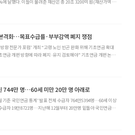
7%에 달했다. 이들이 물려준 재산은 총 20조 3200억 원(재산가액 기
100억 원 늘어난 규모로, 80세 이상이 물려준 재산이 20조 원을 넘
6조 6100억 원과 비교하면 3
 본격화…목표수급률·부부감액 폐지 쟁점
방향 전문가 포럼’ 개최 “고령 노인 빈곤 완화 위해 기초연금 확대
 개편 방향에 따라 폐지·유지 검토해야” 기초연금 개편 논의
히 수급 대상을 줄이는 방식보다는 급여 수준을 높여 노인빈곤 완
는 주장이 제기됐다. 기초연금 선정방식도 재검토해야
 744만 명…60세 미만 20만 명 아래로
2월 기준 국민연금 통계’ 발표 전체 수급자 764만5394명…60세 이상
744만 명을 넘어서는 등 증가세를 이어가고 있다. 반면 60세 미만 수
내려가며 감소세를 보