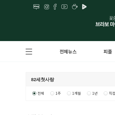
전체뉴스
피플
전체
1주
1개월
1년
직