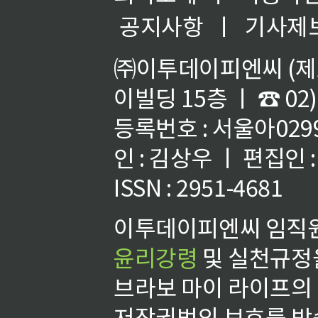
공지사항
ㅣ
기사제
㈜이투데이피엔씨 (제호
이빌딩 15층 ㅣ ☎ 02)
등록번호 : 서울아02992
인 : 김상우 ㅣ 편집인
ISSN : 2951-4681
이투데이피엔씨 임직원
윤리강령
및 실천규정을
브라보 마이 라이프의
저작권법의 보호를 받