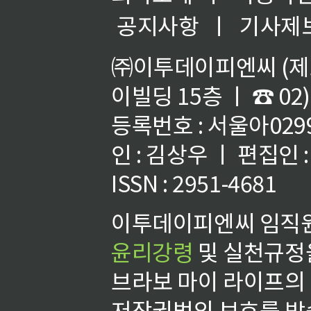
공지사항
ㅣ
기사제
㈜이투데이피엔씨 (제호
이빌딩 15층 ㅣ ☎ 02)
등록번호 : 서울아02992
인 : 김상우 ㅣ 편집인
ISSN : 2951-4681
이투데이피엔씨 임직원
윤리강령
및 실천규정을
브라보 마이 라이프의
저작권법의 보호를 받