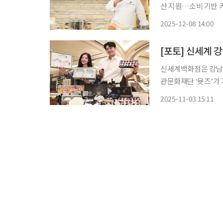
산 지원…소비 기반 키운다” 국산 콩이 글로벌 무대 경험을 지닌 셰
리로 변주됐다. 미식
2025-12-08 14:00
피를 대중에 확산시키며 소비
흥
[포토] 신세계 강
신세계백화점은 강남점
관문화재단 ‘뮷즈’가 
선보인다고 3일 밝혔다. 이번 협업은 전통의 미에 현대적 감각을 더한 K컬처 감
2025-11-03 15:11
로, 한국 고유의 미