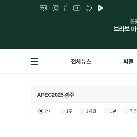
전체뉴스
피플
전체
1주
1개월
1년
직