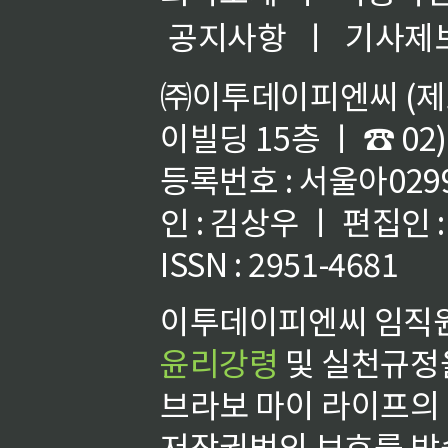
공지사항
ㅣ
기사제
㈜이투데이피엔씨 (제호
이빌딩 15층 ㅣ ☎ 02)
등록번호 : 서울아02992
인 : 김상우 ㅣ 편집인
ISSN : 2951-4681
이투데이피엔씨 임직원
윤리강령
및 실천규정을
브라보 마이 라이프의
저작권법의 보호를 받