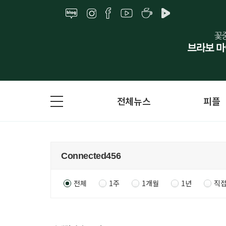
전체뉴스
피플
전체
1주
1개월
1년
직