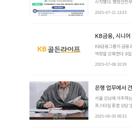
시작했다. 행정안전부에 따르면 이날 오전 9시부터 신용·체크카드, 모바일·카드형 지역사랑
상품권 등을 통해 소비쿠
2025-07-21 13:33
부터 10월 31일까지
KB금융, 시니어
KB금융그룹이 금융과
역량을 강화한다. 8일 KB금융에 따르면 시니어 전담 컨설팅센터인 ‘KB골든라이프센터’를 현
재 서울·수도권 중심의
2025-07-08 10:39
운영한다. 시니어 고
은행 업무에서 
서울 강남에 거주하는 
프스타일 종합 상담’
건강검진 프로그램까지
2025-06-05 08:33
아니라 삶을 설계해주