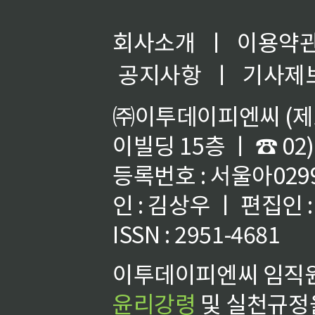
회사소개
ㅣ
이용약
공지사항
ㅣ
기사제
㈜이투데이피엔씨 (제호
이빌딩 15층 ㅣ ☎ 02)
등록번호 : 서울아02992
인 : 김상우 ㅣ 편집인
ISSN : 2951-4681
이투데이피엔씨 임직원
윤리강령
및 실천규정을