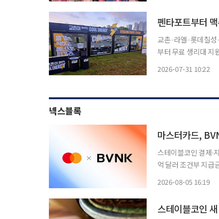
지 인천 송도달빛축제공
펜타포트부터 맥
교촌·라엘·롯데칠성·
부터 무료 생리대 지
세대 접점 확대 위한 맞춤형 현장 마케팅 
2026-07-31 10:22
넥스블록
마스터카드, BV
스테이블코인 결제∙지급∙정산∙재무 서비
억 달러 조건부 지급금 포
블코인을 결제∙지급∙정산∙재무 서비스로
2026-08-05 16:19
레그래프는 4일(현지
스테이블코인 새 