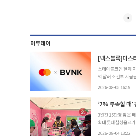
이투데이
스테이블코인 결제∙지급∙정산∙재무 서비
억 달러 조건부 지급금 포
블코인을 결제∙지급∙정산∙재무 서비스로
2026-08-05 16:19
레그래프는 4일(현지
‘2% 부족할 때
3일간 15만명 찾은
확대 롯데칠성음료가 인천 펜타포트 락 페스티벌에서 운영한 '2% 부족할 때 쿨링 스테이
션'에 1만5000여 명이 방문하며 성황을
2026-08-04 13:22