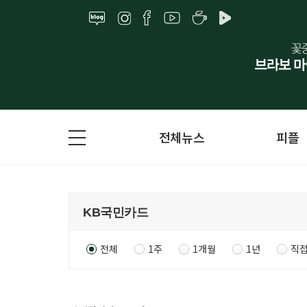
전체뉴스
피플
전체
1주
1개월
1년
직