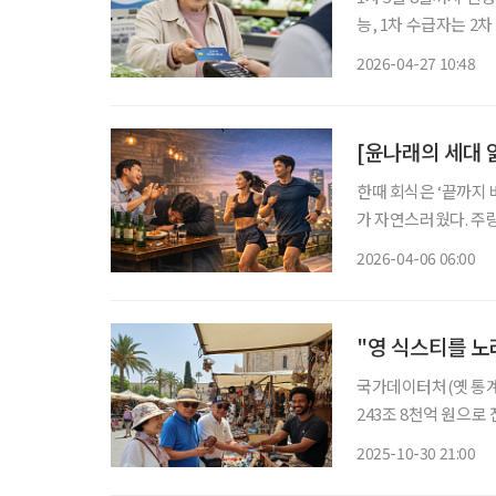
능, 1차 수급자는 2
동 사태로 발생한 서
2026-04-27 10:48
다. 27일 행정안전
[윤나래의 세대 읽
한때 회식은 ‘끝까지
가 자연스러웠다. 주
다. 그 과정에서 서
2026-04-06 06:00
"영 식스티를 노
국가데이터처(옛 통계청
243조 8천억 원으로 
차지하는 15~64세 노동연령층
2025-10-30 21:00
체 소비액의 16.7%