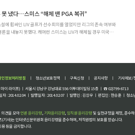
해당하는 수치다. 그린 적중은 파3에서 첫 번째 샷,
 못 냈다…스미스 “해체 땐 PGA 복귀”
설에 휩싸인 LIV 골프가 선수회의를 열었지만 리그의 존속 여부와
결론을 내놓지 못했다. 캐머런 스미스는 LIV가 해체될 경우 미국프
IV 소속 선수들은 4일(현지시간) 미국 뉴저
내셔널 골프클럽에서 LIV 골프 뉴욕 대회를 앞두고
개인정보처리방침
ㅣ
청소년보호정책
ㅣ
구독신청
ㅣ
공지사항
ㅣ
기사제보/
이 라이프) ㅣ 서울시 강남구 강남대로 556 이투데이빌딩 15층 ㅣ ☎ 02)799-6713
 : 2014.02.04 ㅣ 발행일자 : 2014.02.07 ㅣ 발행인 : 김상우 ㅣ 편집인 : 한승훈 ㅣ
 의견을 모아
언론 윤리강령
,
기자윤리강령
,
임직원 윤리강령
및 실천규정을 제정, 준수하
츠(기사)는 인터넷신문위원회 윤리강령을 준수하며, 저작권법의 보호를 받습니다.
 이용 등을 금지합니다.