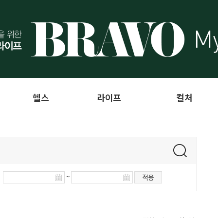
헬스
라이프
컬처
~
적용