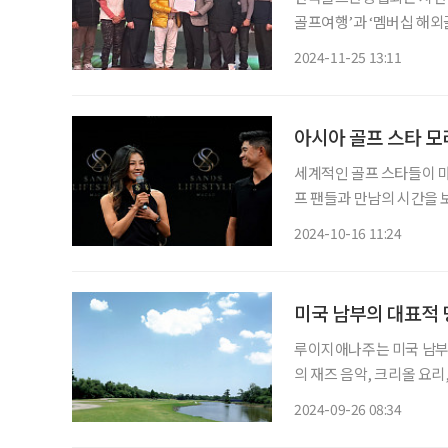
골프여행’과 ‘멤버십 해
로골프협회는 동남아 12개
2024-11-25 13:11
권’을 출시해 주목받고 있다. 한국골프관광협회는 최근 3년간 인바운드 골프 네트워
축
아시아 골프 스타 
세계적인 골프 스타들이 마카오
프 팬들과 만남의 시간을 
의 인기 골프 스타 허무니 
2024-10-16 11:24
런더너 호텔에서 열린 '샌즈
미국 남부의 대표적 
루이지애나주는 미국 남부
의 재즈 음악, 크리올 요
매력적인 관광지로 만든다.
2024-09-26 08:34
바로 TPC 루이지애나(TPC