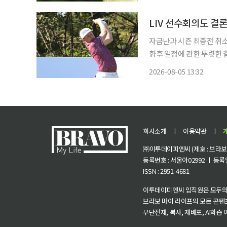
위에 
LIV 선수회의도 결론
자금난과 시즌 최종전 취소
향후 일정에 관한 뚜렷한 
로골프(PGA) 투어로 돌아가겠다는 뜻을 밝혔다. L
2026-08-05 13:32
지주 베드민스터의 트럼프 
회사소개
ㅣ
이용약관
ㅣ
㈜이투데이피엔씨 (제호 : 브라보 마
등록번호 : 서울아02992 ㅣ 등록일자
ISSN : 2951-4681
이투데이피엔씨 임직원은 모두의
브라보 마이 라이프의 모든 콘텐
무단전재, 복사, 재배포, AI학습