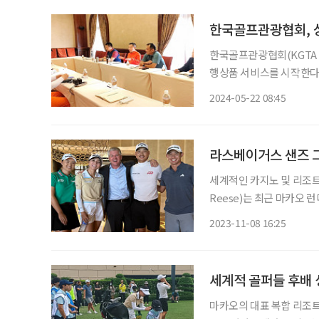
한국골프관광협회, 
한국골프관광협회(KGTA 
행상품 서비스를 시작한다. 
24실 규모의 호텔을 갖춘 
2024-05-22 08:45
코스닷컴’이 2020년 아시
라스베이거스 샌즈 그
세계적인 카지노 및 리조트
Reese)는 최근 마카오
부산에 대규모 투자 의사를 밝혔다. 리스 수석부사장은 “2년 전 미국
2023-11-08 16:25
동산을 매각한 샌즈는 지
세계적 골퍼들 후배 
마카오의 대표 복합 리조트