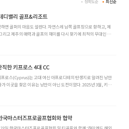
정확도순
최신순
 테디밸리 골프&리조트
퍼의 마음도 설렌다. 자연스레 남쪽 골프장으로 향하고, 제
 그리고 제주의 매력과 골프의 재미를 다시 찾기에 최적의 무대인 테
따라 자동차로 약 30분쯤
 길가에는 유채꽃 퍼레이드가 펼쳐진다. 봄 내음 가
직한 키프로스 4대 CC
프로스(Cyprus)는 고대 여신 아프로디테의 탄생지로 알려진 낭만
곳을 찾은 이유는 낭만이 아닌 도전이었다. 2025년 3월, 키프
탈리아 로마 인근 3개 코스를 포함해 총 7개 골프장을 돌며 9박 12
마쳤다. 그 가운데서도 키프로스 일정은
 한국마스터즈프로골프협회와 협약
23일 한국마스터즈프로골프협회 및 티골프와 함께 ‘하이엔드 해외