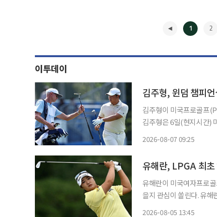
1
2
이투데이
김주형, 윈덤 챔피언
김주형이 미국프로골프(PG
김주형은 6일(현지시간)
70·7131야드)에서 열린
2026-08-07 09:25
타를 쳤다. 김주형
◀
유해란, LPGA 최초
유해란이 미국여자프로골프(
을지 관심이 쏠린다. 유해란은 5일 현재 2026시즌 49라운드 882개 홀 가운데 704개 홀에서
정규 타수 만에 그린에 올라 
2026-08-05 13:45