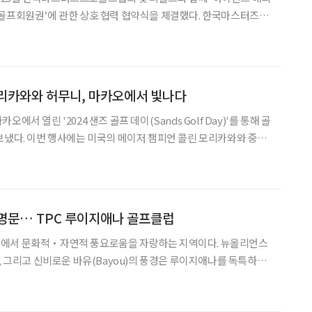
외골프회원권’에 관한 상호 협력 협약식을 체결했다. 한국마스터즈프
 골프장을 하나의 회원권으로 이용할 수 있는 ‘티골프 멤버십 회원
킹을 구
모리카와와 허무니, 마카오에서 빛나다
에서 열린 '2024 샌즈 골프 데이(Sands Golf Day)'를 통해 골
보냈다. 이번 행사에는 미국의 메이저 챔피언 콜린 모리카와와 중국
등이 참석했다. 모리카와와 허무니는 10월 14일과 15일 이틀간 더
 골프 데이 - 스타와의 만남'에 참석
명문… TPC 루이지애나 골프클럽
에서 문화적・자연적 풍요로움을 자랑하는 지역이다. 뉴올리언스
리, 그리고 신비로운 바유(Bayou)의 풍경은 루이지애나를 독특하고
 골프 애호가들에게 이 지역은 또 다른 특별한 의미를 지니고 있다.
 Louisiana) 골프장이 그 주인공이다.