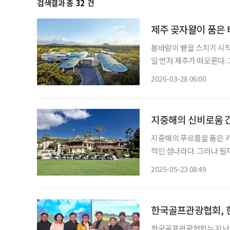
검색결과 총
32
건
제주 곶자왈이 품은
봄바람이 뺨을 스치기 시작하면 골
일 먼저 제주가 떠오른다.
디밸리 골프&리조트로 향하게 된다. 제주공항에서 서부관광도를 
2026-03-28 06:00
달리면 산방산이 다가오고,
지중해의 신비로움 간
지중해의 푸르름을 품은 키
적인 섬나라다. 그러나 필자가 이
로스의 4개 골프 코스와 이
2025-05-23 08:49
일간의 장대한 라운드를 
한국골프관광협회,
한국골프관광협회는 지난 