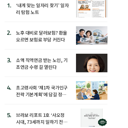
1.
‘내게 맞는 일자리 찾기’ 일자
리 탐험 노트
2.
노후 대비로 달러보험? 환율
오르면 보험료 부담 커진다
3.
소액 직역연금 받는 노인, 기
초연금 수령 길 열린다
4.
초고령사회 ‘제1차 국가인구
전략 기본계획’에 담길 정책
은
5.
브라보 리포트 1호 ‘사오정
시대, 73세까지 일하기 전략’