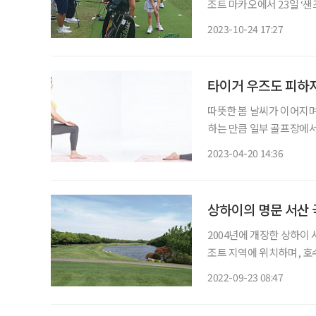
조트 마카오에서 23일 ‘샌
퍼 이민지와 이민우 남매,
2023-10-24 17:27
프 협회 소속 16명의 어
타이거 우즈도 피하지
따뜻한 봄 날씨가 이어지며
하는 만큼 일부 골프장에서
나올 정도다. 이와 함께 
2023-04-20 14:36
아 골프에 대한 대중들의 관
상하이의 명문 서산
2004년에 개장한 상하이 
조트 지역에 위치하며, 호
면적의 77% 골프 코스다. 해마다 총상금 1000만 달러의 아시아 최고 상금액으로 HSBC챔피
2022-09-23 08:47
언십이 열리는 골프장이다