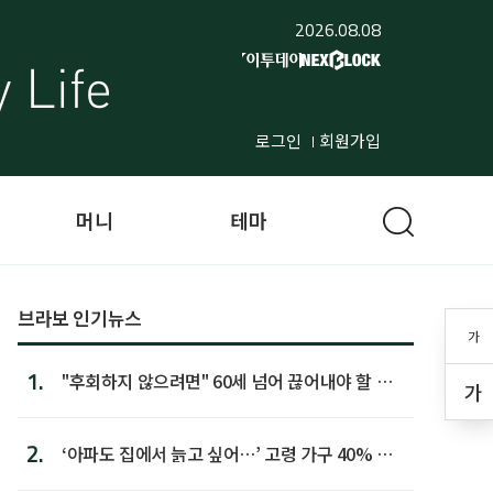
2026.08.08
로그인
회원가입
머니
테마
브라보 인기뉴스
가
1.
"후회하지 않으려면" 60세 넘어 끊어내야 할 사
가
람 1위
2.
‘아파도 집에서 늙고 싶어…’ 고령 가구 40% 노
후 주택이라 어...