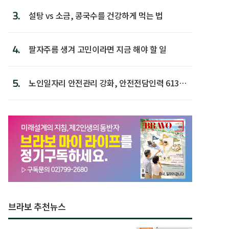
3.
설탕 vs 소금, 콩국수를 건강하게 먹는 법
4.
팔자주름 생겨 고민이라면 지금 해야 할 일
5.
노인일자리 안전관리 강화, 안전전담인력 613명
첫 배치
브라보 추천뉴스