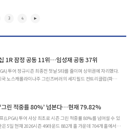
3
4
십 1R 잠정 공동 11위…임성재 공동 37위
A) 투어 정규시즌 최종전 첫날 5타를 줄이며 상위권에 자리했다.
 미국 노스캐롤라이나주 그린즈버러의 세지필드 컨트리클럽(파
 윈덤 챔피언십 1라운드에서 버디 7개와 보기 2개를 묶어 5언더파 65
은 1라운드가 악천후로 중단된 가운데 잠정 공동 11위에 올랐다.
▶
 ‘그린 적중률 80%’ 넘본다…현재 79.82%
LPGA) 투어 사상 최초로 시즌 그린 적중률 80%를 넘어설 수 있
그린 적중률 79.82%를 기록하고 있다. LPGA 투어 그린 적중률 1