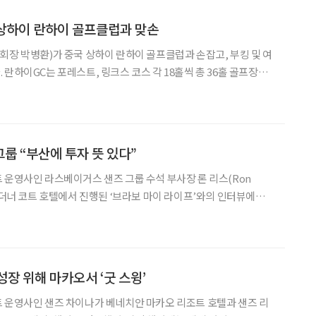
상하이 란하이 골프클럽과 맞손
회장 박병환)가 중국 상하이 란하이 골프클럽과 손잡고, 부킹 및 여
란하이GC는 포레스트, 링크스 코스 각 18홀씩 총 36홀 골프장과
종합 골프 리조트 단지다. 특히 링크스코스는 영국의 ‘Top100골프
아 5위로 선정한 중국 최고의 명문 골프코스다.
룹 “부산에 투자 뜻 있다”
 운영사인 라스베이거스 샌즈 그룹 수석 부사장 론 리스(Ron
 런더너 코트 호텔에서 진행된 ‘브라보 마이 라이프’와의 인터뷰에서
 라스베이거스에 있는 부
금까지 마카오와 싱가포르에 집중했다”며 “코로나19 팬데
성장 위해 마카오서 ‘굿 스윙’
 운영사인 샌즈 차이나가 베네치안 마카오 리조트 호텔과 샌즈 리