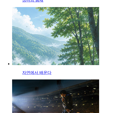
장마의 틈새
자연에서 배운다