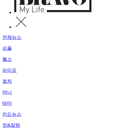
전체뉴스
피플
헬스
라이프
컬처
머니
테마
카드뉴스
컷&칼럼