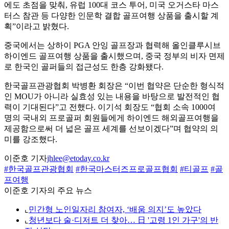
에도 초점을 맞춰, 유럽 100대 코스 투어, 미국 오거스타 마스
터스 참관 등 다양한 인문학 결합 골프여행 상품을 출시할 계
획”이라고 밝혔다.
중국에서는 상하이 PGA 안잉 골프장과 협력해 올인클루시브
하이엔드 골프여행 상품을 출시했으며, 중국 정부의 비자 면제
로 한국인 골퍼들의 접근성도 한층 강화됐다.
한국골프관광협회 박병환 회장은 “이번 협약은 단순한 형식적
인 MOU가 아니라 실효성 있는 내용을 바탕으로 발전적인 협
력이 기대된다”고 전했다. 이기석 회장도 “협회 소속 1000여
명의 국내외 프로골퍼 회원들에게 하이엔드 해외골프여행을
제공함으로써 더 넓은 골프 세계를 선보이겠다”며 협약의 의
미를 강조했다.
이준호 기자
jhlee@etoday.co.kr
#한국골프관광협회
#한국마스터즈프로골프협회
#티골프
#골
프여행
이준호 기자의 주요 뉴스
⌞
민간형 노인일자리 참여자, ‘배움 의지’도 높았다
⌞
청년보다 술·디저트 더 찾아… 日 '고령 1인 가구'의 반