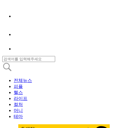
전체뉴스
피플
헬스
라이프
컬처
머니
테마