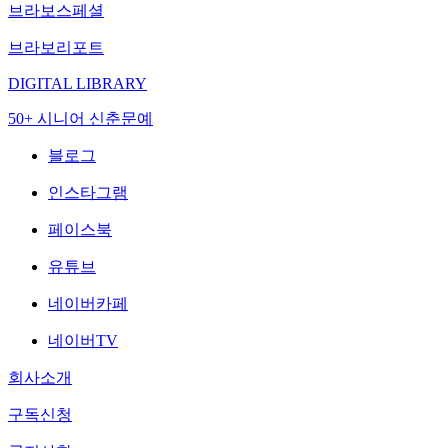
브라보스페셜
브라보리포트
DIGITAL LIBRARY
50+ 시니어 신춘문예
블로그
인스타그램
페이스북
유튜브
네이버카페
네이버TV
회사소개
구독신청