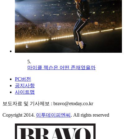
5.
마이클 잭슨은 어떤 존재였을까
PC버전
공지사항
사이트맵
보도자료 및 기사제보 : bravo@etoday.co.kr
Copyright 2014.
이투데이피엔씨
. All rights reserved