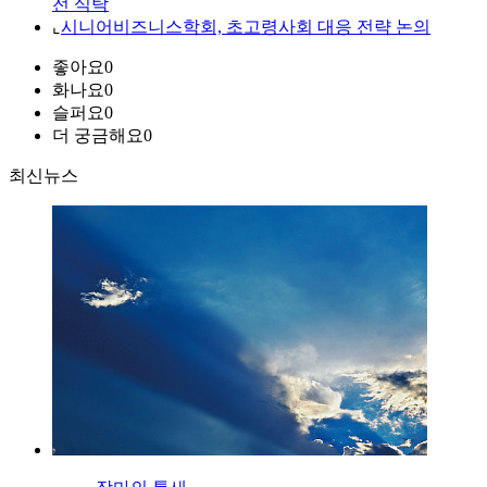
전 식탁
⌞
시니어비즈니스학회, 초고령사회 대응 전략 논의
좋아요
0
화나요
0
슬퍼요
0
더 궁금해요
0
최신뉴스