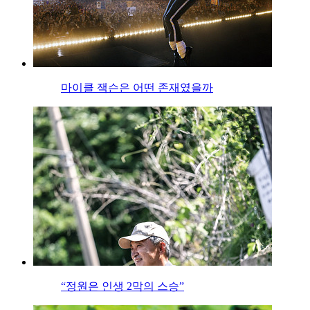
마이클 잭슨은 어떤 존재였을까
“정원은 인생 2막의 스승”