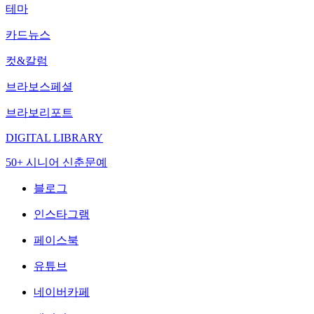
테마
카드뉴스
컷&칼럼
브라보스페셜
브라보리포트
DIGITAL LIBRARY
50+ 시니어 신춘문예
블로그
인스타그램
페이스북
유튜브
네이버카페