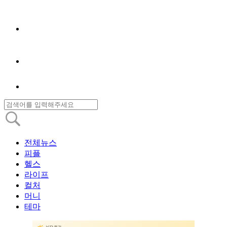
전체뉴스
피플
헬스
라이프
컬처
머니
테마