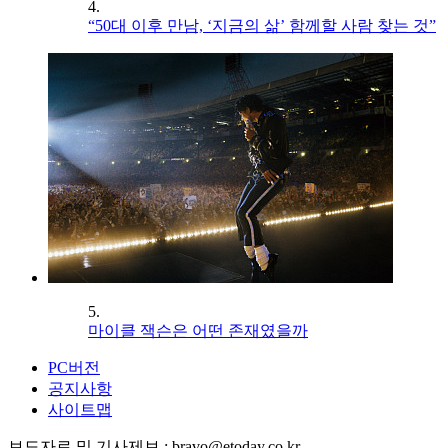
4.
“50대 이후 만남, ‘지금의 삶’ 함께할 사람 찾는 것”
5.
마이클 잭슨은 어떤 존재였을까
PC버전
공지사항
사이트맵
보도자료 및 기사제보 : bravo@etoday.co.kr