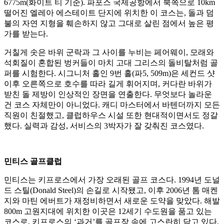
6775m(화이트 티 기준). 파포스 국제공항에서 북쪽으로 10km
떨어진 엘레아 에스테이트 단지에 위치한 이 코스는, 돌과 덤
불의 자연 지형을 훼손하지 않고 그대로 살린 점에서 높은 평
가를 받는다.
거칠게 솟은 바위 군락과 그 사이를 누비는 페어웨이, 모래와
석회질이 혼합된 벙커들이 마치 고대 그리스의 돌비탈처럼 골
퍼를 시험한다. 시그니처 홀인 9번 홀(파5, 509m)은 세컨드 샷
이후 오른쪽으로 호수를 따라 길게 휘어지며, 커다란 바위가
받친 돌 제방이 인상적인 장면을 연출한다. 무엇보다 놀라운
건 코스 자체만이 아니었다. 캐디 마스터에서 바텐더까지 모든
직원이 친절했고, 클럽하우스 시설 또한 현대적이면서도 정갈
했다. 실력과 감성, 서비스의 3박자가 잘 갖춰진 코스였다.
민티스 골프클럽
민티스는 키프로스에서 가장 오래된 골프 코스다. 1994년 도널
드 스틸(Donald Steel)의 손길로 시작됐고, 이후 2006년 톰 매켄
지와 마틴 에버트가 재정비하면서 새로운 도약을 맞았다. 해발
800m 고원지대에 위치한 이곳은 12세기 수도원을 품고 있는
코스로, 키프로스의 ‘과거’를 골프장 속에 고스란히 담고 있다.