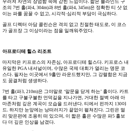
우러져 자연의 장엄함 속에 갇힌 느낌이다. 짧은 블라인드 구
조의 7번 홀(파4, 304m)과 8번 홀(파4, 345m)은 정확한 티 샷 없
이는 파를 꿈꿀 수 없고, 시각적·심리적 부담이 극심하다.
골프 디렉터 아담 콜린슨은 격의 없고 친절한 태도로, 이 코스
가 골프장 그 이상이라는 점을 일깨워주었다.
아프로디테 힐스 리조트
마지막은 키프로스의 자존심, 아프로디테 힐스다. 키프로스 내
유일한 PGA 내셔널이며, 수많은 국제 대회가 열리는 명문 코
스다. 필자는 이곳에서 9홀만 라운드했지만, 그 강렬함은 지금
도 꿈결처럼 생생하다.
7번 홀(파3, 210m)은 그야말로 ‘말문을 닫게 하는’ 홀이다. 카트
를 타고 구불구불한 언덕길을 지나가면, 거대한 절벽 아래 아
마존처럼 깊은 계곡이 모습을 드러낸다. 티에서 핀까지 130야
드. 하지만 눈앞에는 낭떠러지가 끝없이 펼쳐진다. 그린은 멀
리 맞은편에 조용히 떠 있으며, 이 짧은 홀은 수많은 파5 홀보
다 더 깊은 인상을 남겼다.