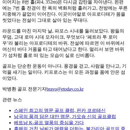
이어지는 8번 홀(파4, 352m)은 다시금 감탄을 자아낸다. 왼편
에는 7번 홀 전경이 한 폭의 벽화처럼 흘러가고, 전방에는 푸른
지중해가 끝없이 이어진다. 이곳이야말로 아프로디테가 몸을
씻었다는 전설이 그대로 살아 있는 무대다.
라운드를 마친 마지막 날, 파포스 시내를 둘러보았다. 왕들의
무덤, 고대 로마 시대 모자이크, 무엇보다 ‘페트라 투 로미
우’라 불리는 아프로디테의 바위. 전설에 따르면 이 바위에서
여신이 바다 거품을 타고 태어났다고 한다. 멀리서 보면 바위
가 섬처럼 홀로 떠 있는 모습이 실로 신비롭다.
골프는 단순한 운동이 아니다. 풍경을 걷고, 사람을 만나고, 기
억을 새기는 일이다. 키프로스는 이 모든 과정을 품에 안은 섬
이었다.
박병환 골프 전문기자
bravo@etoday.co.kr
관련 뉴스
스페인 최고의 명문 골프 클럽, 핀카 코르테신
남국의 품격 담은 대만 명문, 가오슝 신의 골프클럽
베트남 K-골프 열풍의 중심을 가다
흑해의 거친 날씨가 매력을 더하는, 불가리아 골프의 중