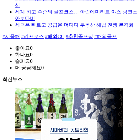
심
세계 최고 수준의 골프코스… 아랍에미리트 야스 링크스
아부다비
세금은 빠르고 공급은 더디다 부동산 해법 전쟁 본격화
#지중해
#키프로스
#해외CC
#추천골프장
#해외골프
좋아요
0
화나요
0
슬퍼요
0
더 궁금해요
0
최신뉴스