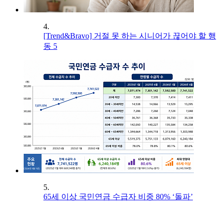
4.
[Trend&Bravo] 거절 못 하는 시니어가 끊어야 할 행
동 5
5.
65세 이상 국민연금 수급자 비중 80% ‘돌파’