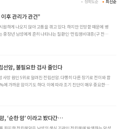
정확도순
최신순
 이후 관리가 관건”
 시원하게 나오지 않아 고통을 겪고 있다. 하지만 민망함 때문에 병
씨는 중장년 남성에게 흔히 나타나는 질환인 ‘전립샘비대증(구 전립
 나이가 들면서 전립샘이 커져 요도를 압박해 발생하는 배뇨장애로,
 저하를 초래한다. 전립샘비대증에 관한 궁금증을 여정균
립선암, 불필요한 검사 줄인다
 암 사망 원인 5위로 알려진 전립선암. 다행히 다른 장기로 전이와 합
0%에 가까운 암이기도 하다. 이에 따라 조기 진단이 매우 중요한데,
MRI 비용 또한 100만 원에 달하는 고가로 환자의 부담이 큰 실
검사 진단 누락률을 낮추고 MRI를 최소화
샘암, ‘순한 암’ 이라고 봤다간…
위를 차지한 전립샘암은 남성의 생식 기관인 전립샘에 발생하는 악성