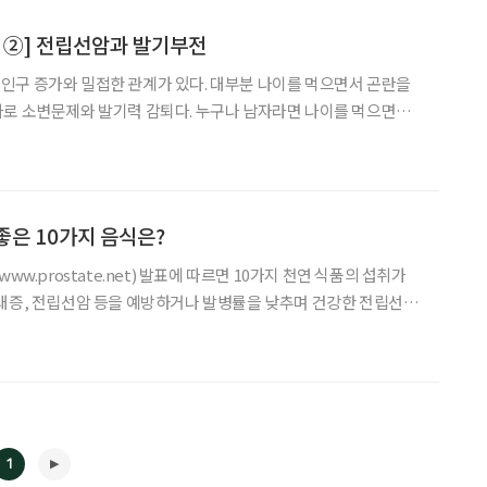
 ②] 전립선암과 발기부전
인구 증가와 밀접한 관계가 있다. 대부분 나이를 먹으면서 곤란을
바로 소변문제와 발기력 감퇴다. 누구나 남자라면 나이를 먹으면서
던 것 같다. 오죽했으면 소변에 힘이 없으면 돈도 꾸어주지
좋은 10가지 음식은?
ww.prostate.net) 발표에 따르면 10가지 천연 식품의 섭취가
대증, 전립선암 등을 예방하거나 발병률을 낮추며 건강한 전립선을
같다
chin)는 녹차에 많이 포함된 항산화 성분으로
1