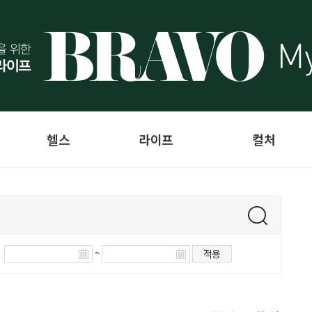
헬스
라이프
컬처
~
적용