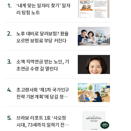
1.
‘내게 맞는 일자리 찾기’ 일자
리 탐험 노트
2.
노후 대비로 달러보험? 환율
오르면 보험료 부담 커진다
3.
소액 직역연금 받는 노인, 기
초연금 수령 길 열린다
4.
초고령사회 ‘제1차 국가인구
전략 기본계획’에 담길 정책
은
5.
브라보 리포트 1호 ‘사오정
시대, 73세까지 일하기 전략’