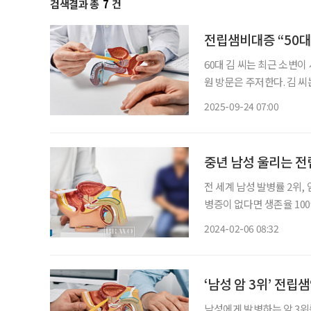
검색결과 총
7
건
전립샘비대증 “50대
60대 김 씨는 최근 소변이
원 방문은 주저한다. 김 
선비대증)’을 앓고 있다.
2025-09-24 07:00
일상 속 불편함과 삶의 질
중년 남성 울리는 전
전 세계 남성 발병률 2위,
병증이 없다면 생존율 10
불필요한 조직검사율이 높고 
2024-02-06 08:32
정이었다. 이 가운데 조직
‘남성 암 3위’ 전립
남성에게 발병하는 암 3