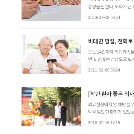
종양을 말한다. 노화가 큰 
남성이 조심해야 하는 질
2023-07-19 08:34
수와 함
비대면 명절, 전화로
오는 14일까지 직계가족을
번 설 연휴는 삼삼오오 모
예상된다. 비대면 설명절,
2021-02-09 08:24
의료현장에서 암 예방을 위
암을 앓았던 환자가 있었는
임군식(林君植·56)씨는
2016-02-15 17:15
지 않겠노라고 다짐했다고 