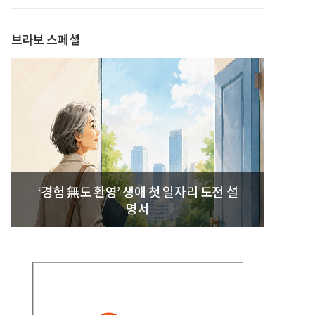
발간
브라보 스페셜
‘경험 無도 환영’ 생애 첫 일자리 도전 설
명서