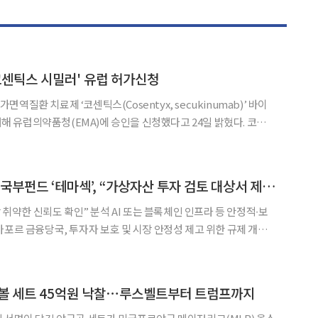
'코센틱스 시밀러' 유럽 허가신청
자가면역질환 치료제 ‘코센틱스(Cosentyx, secukinumab)’ 바이
 대해 유럽의약품청(EMA)에 승인을 신청했다고 24일 밝혔다. 코센틱
◀
▶
)의 IL-17A 항체다. CT-P55는 오리지널 의약품이 유럽에서 보유한
sO), 건선성관절염(P
[넥스블록]싱가포르 국부펀드 ‘테마섹’, “가상자산 투자 검토 대상서 제외”
장 취약한 신뢰도 확인” 분석 AI 또는 블록체인 인프라 등 안정적∙보
가포르 금융당국, 투자자 보호 및 시장 안정성 제고 위한 규제 개선
국부펀드 테마섹 글로벌 인베스트먼트
 망설이는 모양새다. FTX 몰락으로 가상자산 시장의
인볼 세트 45억원 낙찰⋯루스벨트부터 트럼프까지