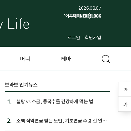
2026.08.07
로그인
회원가입
머니
테마
브라보 인기뉴스
가
1.
설탕 vs 소금, 콩국수를 건강하게 먹는 법
가
2.
소액 직역연금 받는 노인, 기초연금 수령 길 열린
다