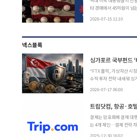
역대 미국 대통령들의 친필
타 경매에서 45억원이 넘는 금액에 낙찰됐다. 14일(
에 따르면 미국 대통령 친
2026-07-15 11:10
넥스블록
싱가포르 국부펀드 ‘
“FTX 몰락, 가상자산 시
수적 투자 전략 내세워 싱
“싱가포르 규제 강화 따른 시장 위축” 우려 싱가포르 
2026-07-17 06:00
가 가상자산 투자에 여전히
결제는 암호화폐 결제 대행
는 4개 체인…결제 전략
미적용…트립닷컴 “계획 없어” 글로벌 온라인 여행 플랫폼 트립닷컴(Trip.c
2025-12-30 16:02