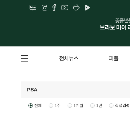
전체뉴스
피플
전체
1주
1개월
1년
직접입력