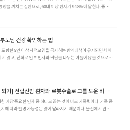
영향을 끼치는 질환으로, 60대 이상 환자가 94.8%에 달한다. 중년
환, 전립샘암에 대한 궁금증을 서준교 서울아산병원 비뇨의학과 교
께 풀어봤다. 전립샘은 방광 아랫부분에서 요도를 반지처럼 감싸고
 부모님 건강 확인하는 법
 포함한 5인 이상 사적모임을 금지하는 방역대책이 유지되면서 이
이지 않고, 전화로 안부 인사와 덕담을 나누는 이들이 많을 것으로
 연로한 부모님을 직접 챙기지 못해 걱정스럽다면 세 가지 간단한 질
문으로 부모님의 건강 상태를 확인해보자. “잘 안 들리세요?” 질문을
[착한 환자 좋은 의사 되기] 전립선암 환자와 로봇수술로 그를 도운 비뇨기과 전문의의 라뽀
한 가장 중요한 인자 중 하나로 꼽는 것이 바로 가족력이다. 가족 중
지에 따라 발병 가능성은 많이 달라지기 때문이다. 울산에서 만난
 전립선암(前立腺癌)으로 아버지를 떠나보낸 후 본인은 그렇게 되
했다. 평생 들어본 적 없는 PSA(전립선특이항원) 수치를 매