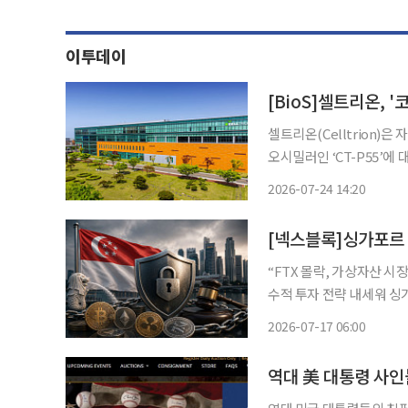
이투데이
[BioS]셀트리온, 
셀트리온(Celltrion)은 
오시밀러인 ‘CT-P55’에
스는 노바티스(Novartis
2026-07-24 14:20
전체 적응증인 판상건선(P
“FTX 몰락, 가상자산 시
수적 투자 전략 내세워 싱
“싱가포르 규제 강화 따른 시장 위축” 우려 싱가포르 
2026-07-17 06:00
가 가상자산 투자에 여전히
역대 美 대통령 사