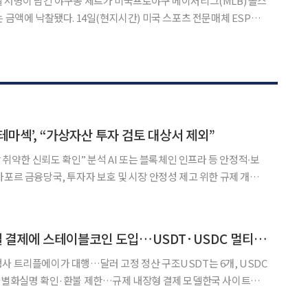
 서명이 담긴 야구공 세트가 미국프로야구 메이저리그(MLB) 올스
현지시간) 미국 스포츠 전문매체 ESPN
필 사인볼 21개로 구성된 세트가 헌트 옥션의 MLB 올스타 라이브
경매에서 305만5000달러(약 45억5000만원)에 팔렸다. 이번 세트에는
테마섹’, “가상자산 투자 검토 대상서 제외”
장 취약한 신뢰도 확인” 분석 AI 또는 블록체인 인프라 등 안정적∙보
가포르 금융당국, 투자자 보호 및 시장 안정성 제고 위한 규제 개선
국부펀드 테마섹 글로벌 인베스트먼트
 망설이는 모양새다. FTX 몰락으로 가상자산 시장의
트립닷컴, 항공·호텔 결제에 스테이블코인 도입…USDT·USDC 멀티체인 지원
사 트리플에이가 대행…달러 고정 정산 구조USDT는 6개, USDC
 차별화실명 확인·환불 제한…규제 내장형 결제 모델한국 사이트는
om)이 항공권과