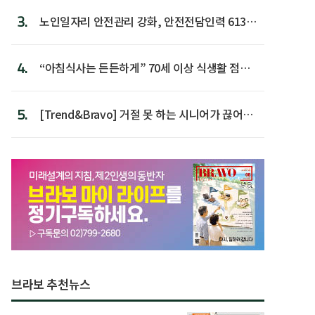
3.
노인일자리 안전관리 강화, 안전전담인력 613명
첫 배치
4.
“아침식사는 든든하게” 70세 이상 식생활 점수
가장 높아
5.
[Trend&Bravo] 거절 못 하는 시니어가 끊어야
할 행동 5
브라보 추천뉴스