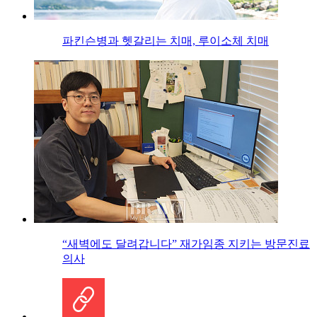
파킨슨병과 헷갈리는 치매, 루이소체 치매
“새벽에도 달려갑니다” 재가임종 지키는 방문진료
의사