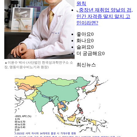
원칙
⌞
중장년 재취업 양날의 검,
민간 자격증 딸지 말지 고
민이라면?
좋아요
0
화나요
0
슬퍼요
0
더 궁금해요
0
▲이윤수 박사 (사단법인 한국성과학연구소 소
최신뉴스
장, 명동이윤수비뇨기과 원장)