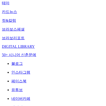
테마
카드뉴스
컷&칼럼
브라보스페셜
브라보리포트
DIGITAL LIBRARY
50+ 시니어 신춘문예
블로그
인스타그램
페이스북
유튜브
네이버카페