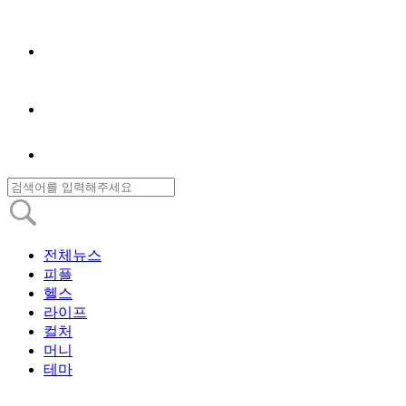
전체뉴스
피플
헬스
라이프
컬처
머니
테마