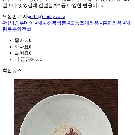
얼마나 맛있길래 전설일까” 등 다양한 반응이다.
오상민 기자
golf5@etoday.co.kr
#생방송투데이
#해물전복짬뽕
#모듬조개짬뽕
#홍합짬뽕
#대
림동뽕의전설
좋아요
0
화나요
0
슬퍼요
0
더 궁금해요
0
최신뉴스