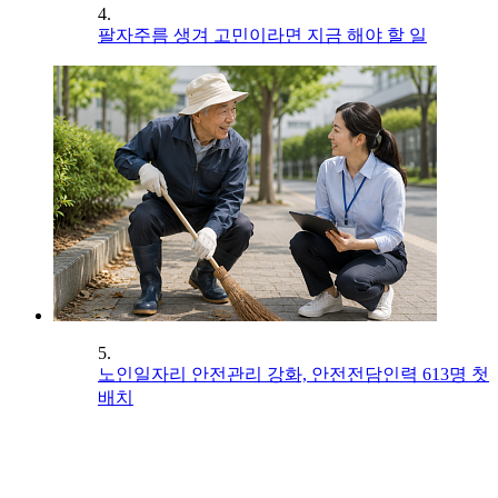
4.
팔자주름 생겨 고민이라면 지금 해야 할 일
5.
노인일자리 안전관리 강화, 안전전담인력 613명 첫
배치