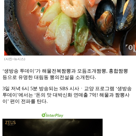
(사진=뉴시스)
‘생방송 투데이’가 해물전복짬뽕과 모듬조개짬뽕, 홍합짬뽕
등으로 유명한 대림동 뽕의전설을 소개한다.
3일 저녁 6시 5분 방송되는 SBS 시사ㆍ교양 프로그램 ‘생방송
투데이’에서는 ‘돈의 맛 대박신화 연매출 7억! 해물과 짬뽕사
이’ 편이 전파를 탄다.