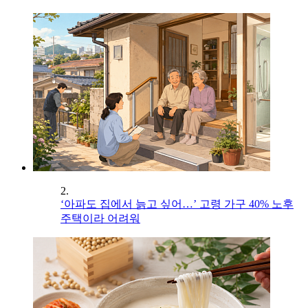
2.
‘아파도 집에서 늙고 싶어…’ 고령 가구 40% 노후
주택이라 어려워