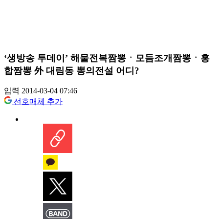
‘생방송 투데이’ 해물전복짬뽕ㆍ모듬조개짬뽕ㆍ홍
합짬뽕 外 대림동 뽕의전설 어디?
입력 2014-03-04 07:46
선호매체 추가