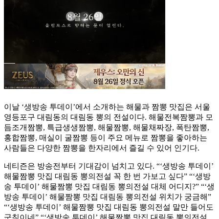
이날 ‘생방송 투데이’에서 소개하는 해물과 짬뽕 맛집은 서울
영등포구 대림동의 대림동 뽕의 전설이다. 해물전복짬뽕과 모
듬조개짬뽕, 특급생생짬뽕, 해물짬뽕, 해물채짜장, 폭탄짬뽕,
홍합짬뽕, 매실이 굴짬뽕 등이 주요 메뉴로 짬뽕을 좋아하는
사람들은 다양한 짬뽕을 한자리에서 즐길 수 있어 인기다.
네티즌은 방송전부터 기대감이 넘치고 있다. “‘생방송 투데이’
해물짬뽕 맛집 대림동 뽕의전설 꼭 한 번 가보고 싶다” “‘생방
송 투데이’ 해물짬뽕 맛집 대림동 뽕의전설 대체 어디지?” “‘생
방송 투데이’ 해물짬뽕 맛집 대림동 뽕의전설 위치가 궁금해”
“‘생방송 투데이’ 해물짬뽕 맛집 대림동 뽕의전설 말만 들어도
군침이네” “‘생방송 투데이’ 해물짬뽕 맛집 대림동 뽕의전설,