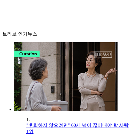
브라보 인기뉴스
1.
"후회하지 않으려면" 60세 넘어 끊어내야 할 사람
1위