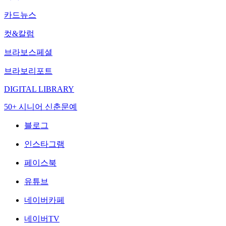
카드뉴스
컷&칼럼
브라보스페셜
브라보리포트
DIGITAL LIBRARY
50+ 시니어 신춘문예
블로그
인스타그램
페이스북
유튜브
네이버카페
네이버TV