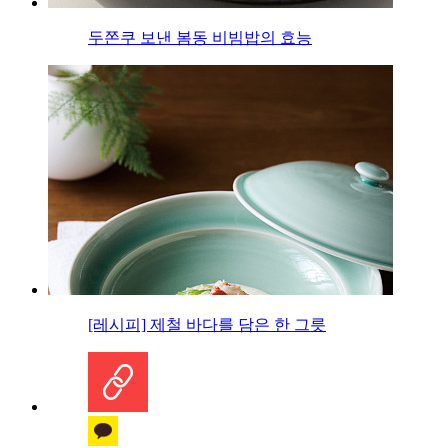
두쫀쿠 보낸 봄동 비빔밥의 효능
[레시피] 제철 바다를 담은 한 그릇