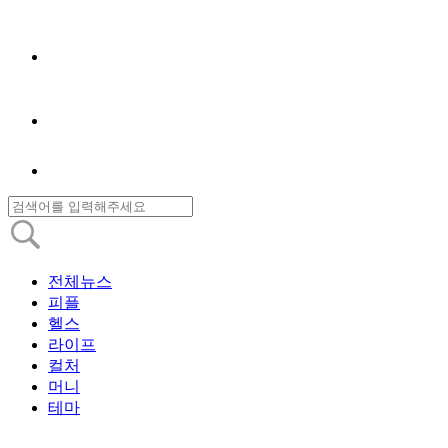
전체뉴스
피플
헬스
라이프
컬처
머니
테마