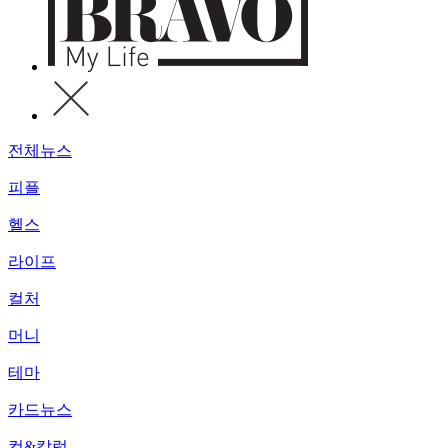
전체뉴스
피플
헬스
라이프
컬처
머니
테마
카드뉴스
컷&칼럼