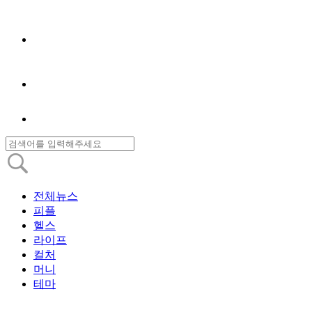
전체뉴스
피플
헬스
라이프
컬처
머니
테마