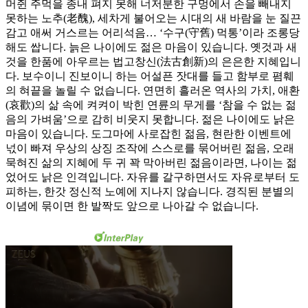
머쥔 주먹을 종내 펴지 못해 너저분한 구멍에서 손을 빼내지
못하는 노추(老醜), 세차게 불어오는 시대의 새 바람을 눈 질끈
감고 애써 거스르는 어리석음… ‘수구(守舊) 먹통’이라 조롱당
해도 쌉니다. 늙은 나이에도 젊은 마음이 있습니다. 옛것과 새
것을 한품에 아우르는 법고창신(法古創新)의 은은한 지혜입니
다. 보수이니 진보이니 하는 어설픈 잣대를 들고 함부로 폄훼
의 혀끝을 놀릴 수 없습니다. 연면히 흘러온 역사의 가치, 애환
(哀歡)의 삶 속에 켜켜이 박힌 연륜의 무게를 ‘참을 수 없는 젊
음의 가벼움’으로 감히 비웃지 못합니다. 젊은 나이에도 낡은
마음이 있습니다. 도그마에 사로잡힌 젊음, 현란한 이벤트에
넋이 빠져 우상의 상징 조작에 스스로를 묶어버린 젊음, 오래
묵혀진 삶의 지혜에 두 귀 꽉 막아버린 젊음이라면, 나이는 젊
었어도 낡은 인격입니다. 자유를 갈구하면서도 자유로부터 도
피하는, 한갓 정신적 노예에 지나지 않습니다. 경직된 분별의
이념에 묶이면 한 발짝도 앞으로 나아갈 수 없습니다.