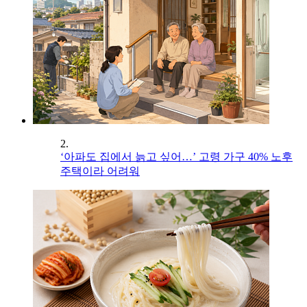
2.
‘아파도 집에서 늙고 싶어…’ 고령 가구 40% 노후
주택이라 어려워