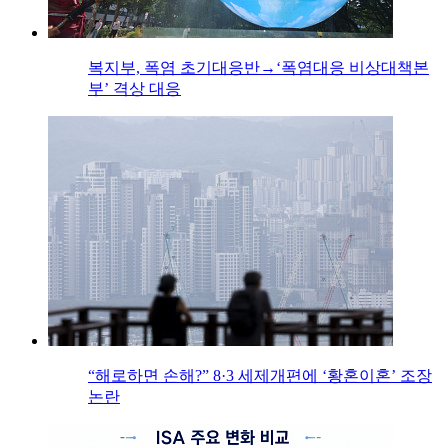
복지부, 폭염 초기대응반→‘폭염대응 비상대책본
부’ 격상 대응
“해로하면 손해?” 8·3 세제개편에 ‘황혼이혼’ 조장
논란