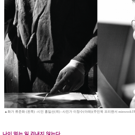
▲화가 류준화 (왼쪽) -시인 홍일선(위) -사진가 이창수(아래)(주민욱 프리랜서 minwook19@ha
나이 먹는 일 겁내지 않는다