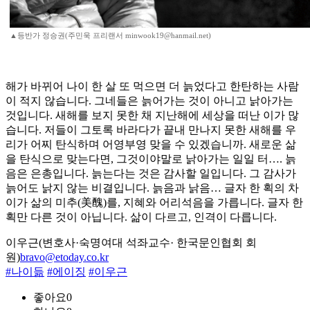
▲등반가 정승권(주민욱 프리랜서 minwook19@hanmail.net)
해가 바뀌어 나이 한 살 또 먹으면 더 늙었다고 한탄하는 사람
이 적지 않습니다. 그네들은 늙어가는 것이 아니고 낡아가는
것입니다. 새해를 보지 못한 채 지난해에 세상을 떠난 이가 많
습니다. 저들이 그토록 바라다가 끝내 만나지 못한 새해를 우
리가 어찌 탄식하며 어영부영 맞을 수 있겠습니까. 새로운 삶
을 탄식으로 맞는다면, 그것이야말로 낡아가는 일일 터…. 늙
음은 은총입니다. 늙는다는 것은 감사할 일입니다. 그 감사가
늙어도 낡지 않는 비결입니다. 늙음과 낡음… 글자 한 획의 차
이가 삶의 미추(美醜)를, 지혜와 어리석음을 가릅니다. 글자 한
획만 다른 것이 아닙니다. 삶이 다르고, 인격이 다릅니다.
이우근(변호사·숙명여대 석좌교수· 한국문인협회 회
원)
bravo@etoday.co.kr
#나이듦
#에이징
#이우근
좋아요
0