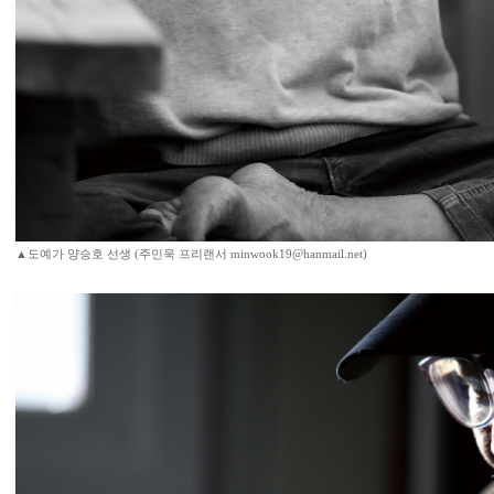
▲도예가 양승호 선생 (주민욱 프리랜서 minwook19@hanmail.net)