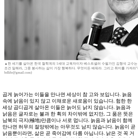
▲한 세기를 살아온 한국 철학계의 1세대 교육자이자 베스트셀러 수필가인 김형석 교수는 
조건 일해라, 그중 봉사하는 삶이 가장 행복하다. 무엇이든 배워라. 그리고 취미를 가져라”
bdlife@gmail.com)
곱게 늙어가는 이들을 만나면 세상이 참 고와 보입니다. 늙음
속에 낡음이 있지 않고 이채로운 새로움이 있습니다. 험한 한
세상 곱디곱게 살아온 이들은 늙어도 낡지 않습니다. 늙음과
낡음은 글자로는 불과 한 획의 차이밖에 없지만, 그 품은 뜻은
남북의 극지(極地)만큼이나 서로 멉니다. 늙음과 낡음이 함께
만나면 허무의 절망밖에는 아무것도 남지 않습니다. 늙음이 곧
낡음뿐이라면, 삶은 곧 죽어감에 다름 아닙니다. 낡은 것 꼭 거