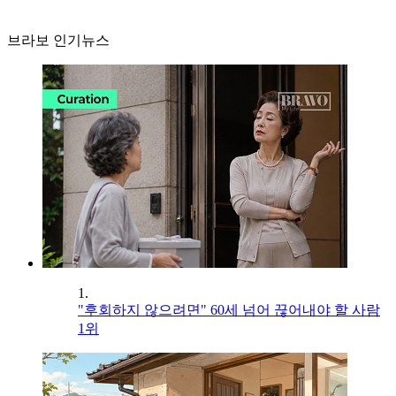
브라보 인기뉴스
1.
"후회하지 않으려면" 60세 넘어 끊어내야 할 사람
1위