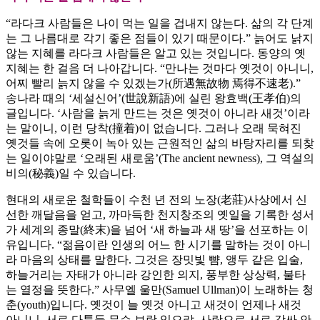
“라다크 사람들은 나이 먹는 일을 겁내지 않는다. 삶의 각 단계
는 그 나름대로 각기 좋은 점들이 있기 때문이다.” 늙어도 낡지
않는 지혜를 라다크 사람들은 알고 있는 것입니다. 동양의 옛
지혜는 한 걸음 더 나아갑니다. “만나는 것마다 옛것이 아니니,
어찌 빨리 늙지 않을 수 있겠는가(所遇無故物 焉得不速老).”
송나라 때의 ‘세설신어’(世說新語)에 실린 왕효백(王孝伯)의
글입니다. ‘사람을 늙게 만드는 것은 옛것이 아니라 새것’이라
는 말이니, 이런 당착(撞着)이 없습니다. 그러나 오래 묵혀진
옛것들 속에 오롯이 녹아 있는 근원적인 삶의 바탕자리를 되찾
는 일이야말로 ‘오래된 새로움’(The ancient newness), 그 역설의
비의(秘義)일 수 있습니다.
현대의 새로운 철학들이 수천 년 전의 노장(老莊)사상에서 신
선한 깨달음을 얻고, 까마득한 천지창조의 옛일을 기록한 성서
가 세계의 종말(終末)을 넘어 ‘새 하늘과 새 땅’을 선포하는 이
유입니다. “젊음이란 인생의 어느 한 시기를 말하는 것이 아니
라 마음의 상태를 말한다. 그것은 장밋빛 뺨, 앵두 같은 입술,
하늘거리는 자태가 아니라 강인한 의지, 풍부한 상상력, 불타
는 열정을 뜻한다.” 사무엘 울만(Samuel Ullman)이 노래하는 청
춘(youth)입니다. 옛것이 늘 옛것 아니고 새것이 언제나 새것
아니니, 서로 다툰들 무슨 보람 있으랴. 사랑으로 서로 감싸 안