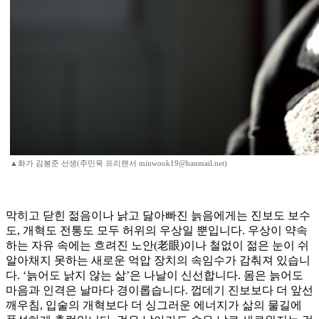
▲화가 김봉준 선생(주민욱 프리랜서 minwook19@hanmail.net)
막히고 닫힌 젊음이나 낡고 닳아빠진 늙음에게는 진보도 보수
도, 개혁도 전통도 모두 허위의 우상일 뿐입니다. 우상이 약속
하는 자유 속에는 흐려진 노안(老眼)이나 철없이 젊은 눈이 쉬
알아채지 못하는 새로운 억압 장치의 속임수가 감춰져 있습니
다. ‘늙어도 낡지 않는 삶’은 나날이 신선합니다. 몸은 늙어도
마음과 인격은 날마다 경이롭습니다. 껍데기 진보보다 더 앞선
깨우침, 입술의 개혁보다 더 싱그러운 에너지가 삶의 물길에