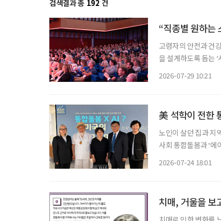
검색결과 총
192
건
“직종별 원하는 
고령자의 안전과 건강
을 설계하도록 돕는 ‘사람
은 국제제론테크놀로지
2026-07-29 10:21
럼’ 8차 행사를 비대면
美 석학이 전한 
노인이 살던 집과 지
사회 통합돌봄과 ‘에이징 
한국 통합돌봄의 미래를 모색하는 자리가 
2026-07-24 18:01
지에서 오틸리아 리 
치매, 거울을 보
치매로 인한 변화를 