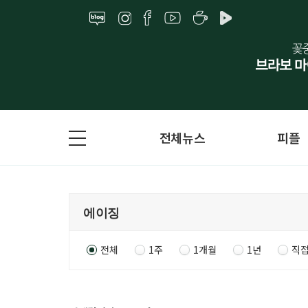
전체뉴스
피플
전체
1주
1개월
1년
직