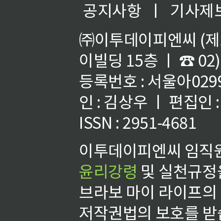
공지사항
ㅣ
기사제
㈜이투데이피엔씨 (제호
이빌딩 15층 ㅣ ☎ 02)
등록번호 : 서울아02992
인 : 김상우 ㅣ 편집인
ISSN : 2951-4681
이투데이피엔씨 임직원
윤리강령
및 실천규정을
브라보 마이 라이프의
저작권법의 보호를 받