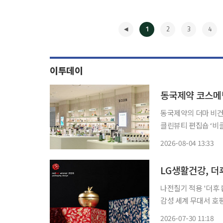
1
2
3
4
이투데이
동국제약의 더마 비건 
클린뷰티 편집숍 ‘비클린(B
점이 운영하는 프리미
2026-08-04 13:33
기준으로 다양한 뷰티
◀
LG생활건강, 더
나전칠기 적용 '더후
감성 세계 무대서 호평 LG생활건강은 세계 3대 디자인상인 '레드닷 디자인 어워드 2026
더후 'APEC 환유 
2026-07-30 11:18