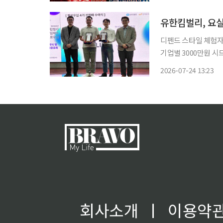
유한킴벌리, 요실
디펜드 스타일 체험자 9
기업별 3000만원 시드머니 지급 유한킴벌리가 가벼운 요실금
소비자 인식 개선에 
2026-07-24 13:23
응에 나섰
회사소개
ㅣ
이용약