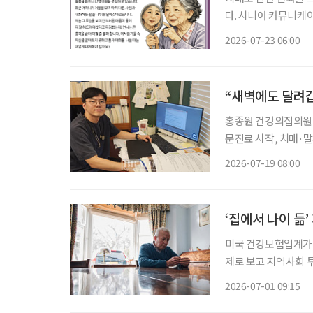
다. 시니어 커뮤니케
어떻게 소통하고 돌봐야 하
2026-07-23 06:00
를 돌보기 위해 노력하
“새벽에도 달려
홍종원 건강의집의원 
문진료 시작, 치매·말기암 등
‘새벽 3시에 연락해도
2026-07-19 08:00
아갔을 때는 이미 숨
‘집에서 나이 듦
미국 건강보험업계가 
제로 보고 지역사회 
역사회 연결망과 가족
2026-07-01 09:15
이다. 미국 건강