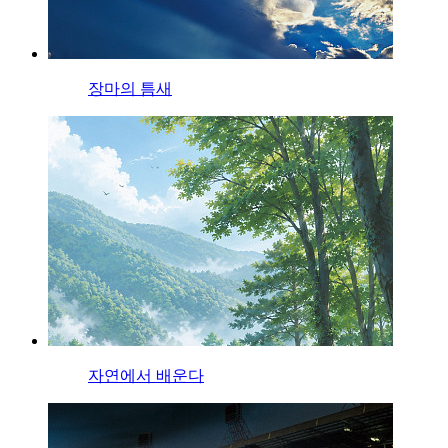
장마의 틈새
자연에서 배운다