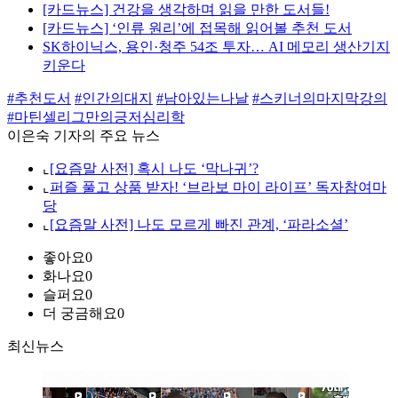
[카드뉴스] 건강을 생각하며 읽을 만한 도서들!
[카드뉴스] ‘인류 원리’에 접목해 읽어볼 추천 도서
SK하이닉스, 용인·청주 54조 투자… AI 메모리 생산기지
키운다
#추천도서
#인간의대지
#남아있는나날
#스키너의마지막강의
#마틴셀리그만의긍저심리학
이은숙 기자의 주요 뉴스
⌞
[요즘말 사전] 혹시 나도 ‘막나귀’?
⌞
퍼즐 풀고 상품 받자! ‘브라보 마이 라이프’ 독자참여마
당
⌞
[요즘말 사전] 나도 모르게 빠진 관계, ‘파라소셜’
좋아요
0
화나요
0
슬퍼요
0
더 궁금해요
0
최신뉴스