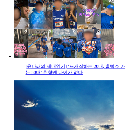
[윤나래의 세대읽기] ‘뜨개질하는 20대, 흠뻑쇼 가
는 50대’ 취향엔 나이가 없다