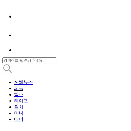
전체뉴스
피플
헬스
라이프
컬처
머니
테마