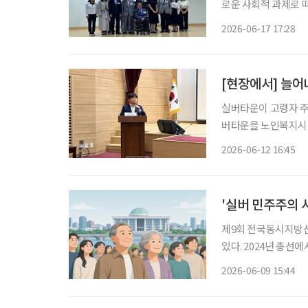
로운 사회적 과제로 떠오르고 있다. 전문가들은 현행 
리결정에 무게가 실려
2026-06-17 17:28
이 스스로 의사결정을
[현장에서] 늘어
실버타운이 고령자 주
버타운을 노인복지시설
마트 기술 기반 돌봄 체계 구축이
2026-06-12 16:45
서 열린 ‘초고령사회
'실버 민주주의 시
제9회 전국동시지방선
있다. 2024년 총선
타났다. 고령층이 최
2026-06-09 15:44
는 