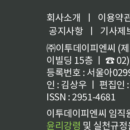
회사소개
ㅣ
이용약
공지사항
ㅣ
기사제
㈜이투데이피엔씨 (제호
이빌딩 15층 ㅣ ☎ 02)
등록번호 : 서울아02992
인 : 김상우 ㅣ 편집인
ISSN : 2951-4681
이투데이피엔씨 임직원
윤리강령
및 실천규정을