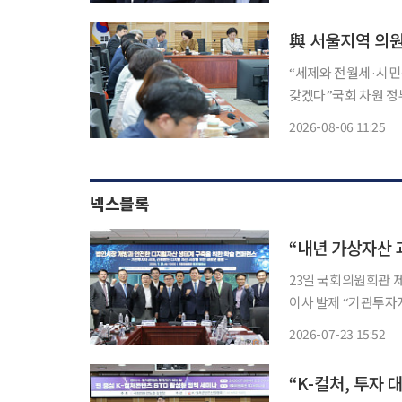
한국형사소송법학회는 
로
與 서울지역 의원
“세제와 전월세·시민
갖겠다”국회 차원 정부안 재검토
당 의원들은 정부 세
2026-08-06 11:25
넥스블록
“내년 가상자산 
23일 국회의원회관 
이사 발제 “기관투자
통제 유효성 검증으로 시장 확대해야” 디지털자산 시
2026-07-23 15:52
과 기관투자자가 함께
“K-컬처, 투자 