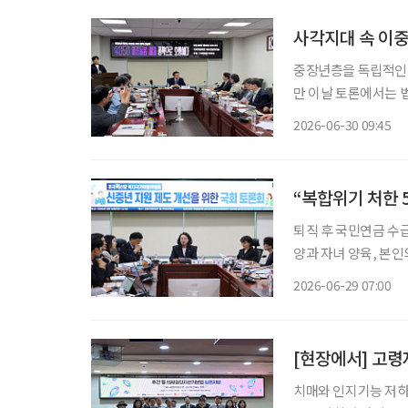
사각지대 속 이중
중장년층을 독립적인 
만 이날 토론에서는 법
확장에 그쳐서는 안 
2026-06-30 09:45
“복합위기 처한 
퇴직 후 국민연금 수급
양과 자녀 양육, 본인
인 위기에 놓여있음에도
2026-06-29 07:00
[현장에서] 고령
치매와 인지기능 저하