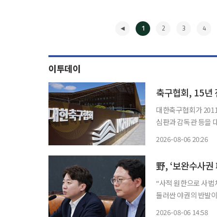
1
2
3
4
이투데이
축구협회, 15년
대한축구협회가 201
심판과 감독관 등을 대상
뉴스에 따르면 한 국회
2026-08-06 20:26
경기 7경기에서 외국인
◀
野, ‘보완수사권
“사적 원한으로 사법체계 바꿔선 안 돼” 검사
둘러싼 야권의 반발이
정안이 수사 공백과 피해
2026-08-06 14:58