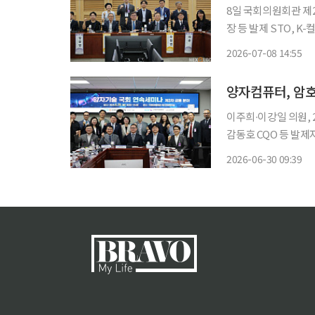
8일 국회의원회관 제
장 등 발제 STO, 
있는 제도 설계 절실” 한국지식재산연구원에 따르면 음악증권 시장의 경제적 가치가 22조 
2026-07-08 14:55
에 달한다는 점에서 
양자컴퓨터, 암호
이주희∙이강일 의원,
감동호 CQO 등 발제자
자컴퓨팅 기술 발전이
2026-06-30 09:39
왔다. 지금 대부분 