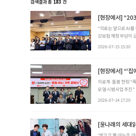
검색결과 총
183
건
“의료는 앞으로 AI를 하지 
강보험 재정 부담이 
핵심 기술로 떠오르고
2026-07-15 15:30
의료진의 업무 효율을
[현장에서] “‘
의료계·돌봄 현장 “죽음보다 돌봄 
모델 시범사업 추진” 병원이 아닌 ‘내가 살아가는 집’에서 가족과 함께 삶의 마지막을 맞는 ‘재
가임종’. 국가 차원의 지원체
2026-07-14 17:20
원회관에서 한지아 국
[윤나래의 세대읽기
‘영크크’를 아는가. 