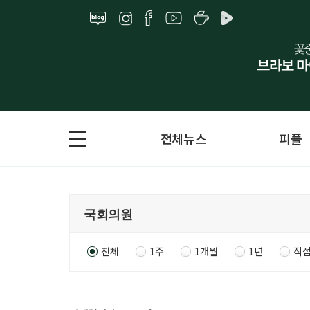
전체뉴스
피플
전체
1주
1개월
1년
직