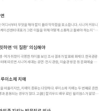
이 아시아 최고 수준을 기록했다는 분석 결과가 나왔다. 24일 고려대학교
동건 경희대 교수 공동 연구팀은 아시아 34개국의 지난 34년간 보건 지표를
 이번 연구에는 고려대와 경희대를 비롯해 연세대, 워싱턴대 보건계량평
다면
 어디서부터 무엇을 해야 할지 몰라 막막함을 호소합니다. 시니어 커뮤니
케이션센터 대표가 그런 이들을 위해 어떻게 소통하고 돌봐야 하는지 ‘치
니다. 자녀들이 어머니를 돌보기 위해 노력하는 모습을 보니 진정한 ‘가족의
키워내신 어머니가 얼마나 훌륭한 분인지 짐작도 되고요. 사실 우리 모두 아주
으로 인식했습니다. 대개 두 살 무렵이 되면 ‘거울 속의 나’를 알아보지요.
릿하면 ‘이 질환’ 의심해야
여행·여가 취향이 극명한 차이를 보인 조사 결과가 발표돼 화제다. 한국관광
이터에 따르면 시니어 세대는 공연·전시 관람, 미술관 방문 등 문화예술 공간
다. 반면 2030세대는 자연경관 공원이나 사찰 등 비교적 조용한 공간을
경향을 보였다. 이는 세대별로 여행을 통해 얻고자 하는 가치가 달라졌음을
 불확실성 속에 2030세대는 심리적 휴식과 복잡한 생각을 비워내는
 루이소체 치매
 떠올리지만, 치매의 종류는 다양하다. 루이소체 치매는 두 번째로 흔한
병과 혼동되는 경우가 많다. 고(故) 할리우드 배우 로빈 윌리엄스가 앓았던
 22일 ‘세계 뇌의 날’을 맞아 루이소체 치매에 관한 궁금증을 박기형 가천
봤다. 루이소체 치매를 이해하기 위해서는 먼저 ‘루이소체’가 무엇인지 알아
Alpha-synuclein)이라는 단백질이 비정상적으로 응집해 만
가임종 지키는 방문진료 의사