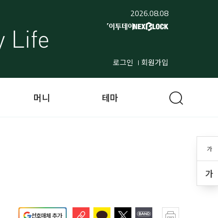
2026.08.08
로그인
회원가입
머니
테마
가
가
선호매체 추가