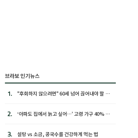
브라보 인기뉴스
1.
"후회하지 않으려면" 60세 넘어 끊어내야 할 사
람 1위
2.
‘아파도 집에서 늙고 싶어…’ 고령 가구 40% 노
후 주택이라 어...
3.
설탕 vs 소금, 콩국수를 건강하게 먹는 법