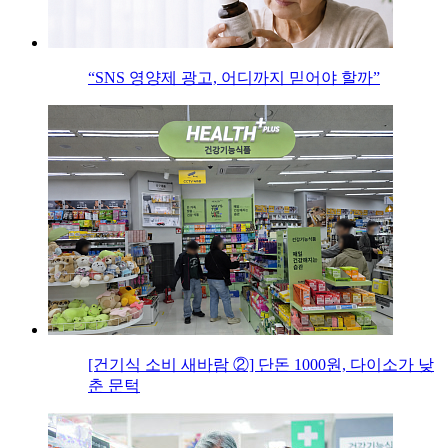
“SNS 영양제 광고, 어디까지 믿어야 할까”
[건기식 소비 새바람 ②] 단돈 1000원, 다이소가 낮
춘 문턱