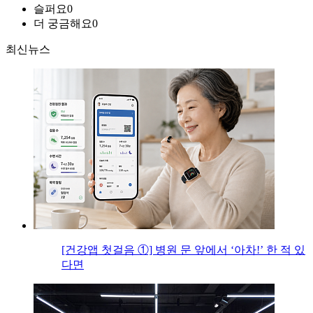
슬퍼요
0
더 궁금해요
0
최신뉴스
[건강앱 첫걸음 ①] 병원 문 앞에서 ‘아차!’ 한 적 있
다면