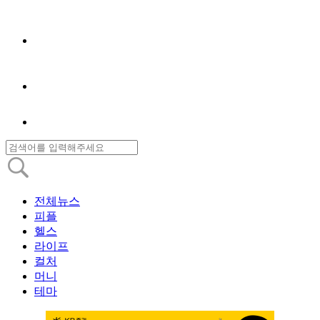
전체뉴스
피플
헬스
라이프
컬처
머니
테마