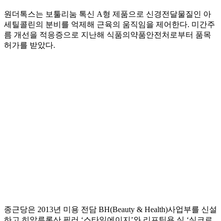
원더톡스는 보툴리눔 톡신 A형 제품으로 신경전달물질인 아
세틸콜린의 분비를 억제해 근육의 움직임을 제어한다. 미간주
름 개선을 적응증으로 지난해 식품의약품안전처로부터 품목
허가를 받았다.
종근당은 2013년 미용 전담 BH(Beauty & Health)사업부를 신설
하고 히알루론산 필러 ‘스타일에이지’와 리프팅용 실 ‘실크로