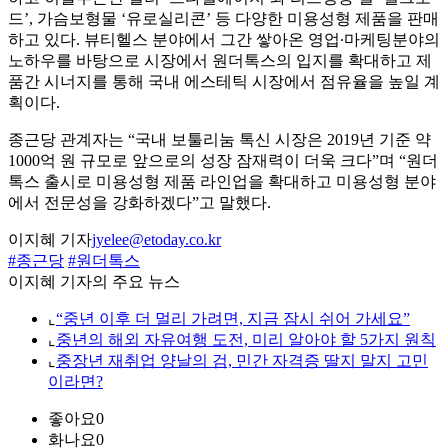
드’, 가슴보형물 ‘유로실리콘’ 등 다양한 미용성형 제품을 판매
하고 있다. 뷰티헬스 분야에서 그간 쌓아온 영업∙마케팅분야의
노하우를 바탕으로 시장에서 원더톡스의 입지를 확대하고 제
품간 시너지를 통해 국내 에스테틱 시장에서 점유율을 높일 계
획이다.
종근당 관계자는 “국내 보툴리눔 톡신 시장은 2019년 기준 약
1000억 원 규모로 앞으로의 성장 잠재력이 더욱 크다”며 “원더
톡스 출시로 미용성형 제품 라인업을 확대하고 미용성형 분야
에서 전문성을 강화하겠다”고 말했다.
이지혜 기자
jyelee@etoday.co.kr
#종근당
#원더톡스
이지혜 기자의 주요 뉴스
⌞
“중년 이후 더 멀리 가려면, 지금 잠시 쉬어 가세요”
⌞
중년의 해외 자유여행 도전, 미리 알아야 할 5가지 원칙
⌞
중장년 재취업 양날의 검, 민간 자격증 딸지 말지 고민
이라면?
좋아요
0
화나요
0