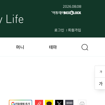
2026.08.08
로그인
회원가입
머니
테마
가
가
선호매체 추가