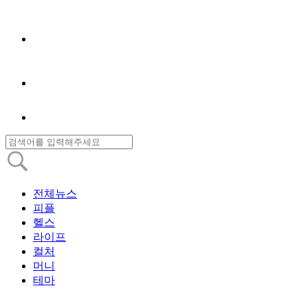
전체뉴스
피플
헬스
라이프
컬처
머니
테마