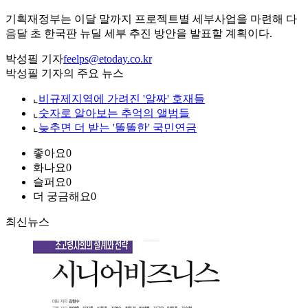
기획재정부는 이달 말까지 프로젝트별 세부사업을 마련해 다
음달 초 한국판 뉴딜 세부 추진 방안을 발표할 계획이다.
박성필 기자
feelps@etoday.co.kr
박성필 기자의 주요 뉴스
⌞
비규제지역에 가려진 '알짜' 호재들
⌞
숫자로 알아보는 추억의 앨범들
⌞
늦추면 더 받는 '똘똘한' 국민연금
좋아요
0
화나요
0
슬퍼요
0
더 궁금해요
0
최신뉴스