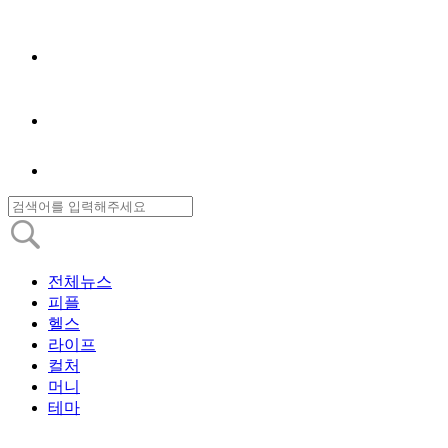
전체뉴스
피플
헬스
라이프
컬처
머니
테마