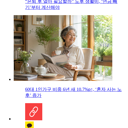
“은퇴 후 얼마 필요할까” 노후 생활비, ‘연금 빼
기’부터 계산해야
60대 1인가구 비중 6년 새 10.7%p↑, ‘혼자 사는 노
후’ 증가