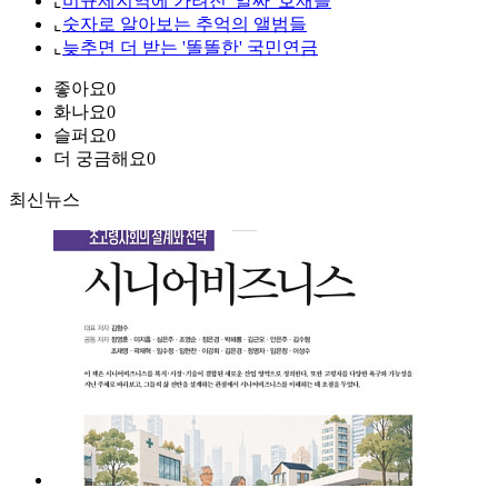
⌞
비규제지역에 가려진 '알짜' 호재들
⌞
숫자로 알아보는 추억의 앨범들
⌞
늦추면 더 받는 '똘똘한' 국민연금
좋아요
0
화나요
0
슬퍼요
0
더 궁금해요
0
최신뉴스