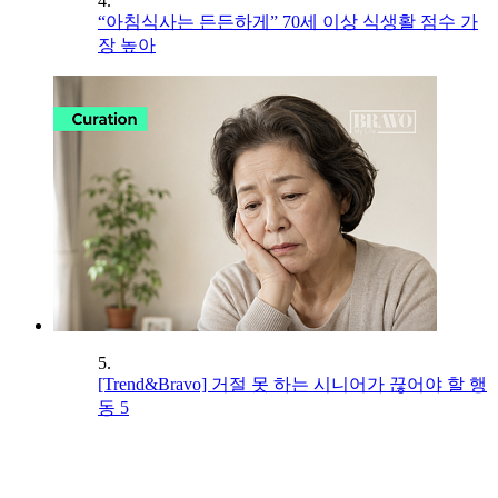
4.
“아침식사는 든든하게” 70세 이상 식생활 점수 가
장 높아
5.
[Trend&Bravo] 거절 못 하는 시니어가 끊어야 할 행
동 5