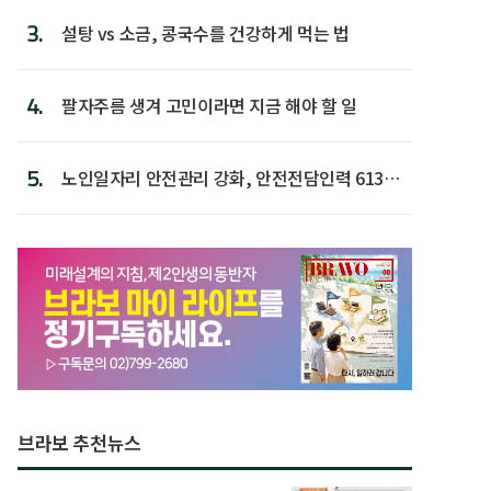
3.
설탕 vs 소금, 콩국수를 건강하게 먹는 법
4.
팔자주름 생겨 고민이라면 지금 해야 할 일
5.
노인일자리 안전관리 강화, 안전전담인력 613명
첫 배치
브라보 추천뉴스