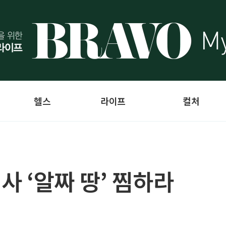
헬스
라이프
컬처
 ‘알짜 땅’ 찜하라