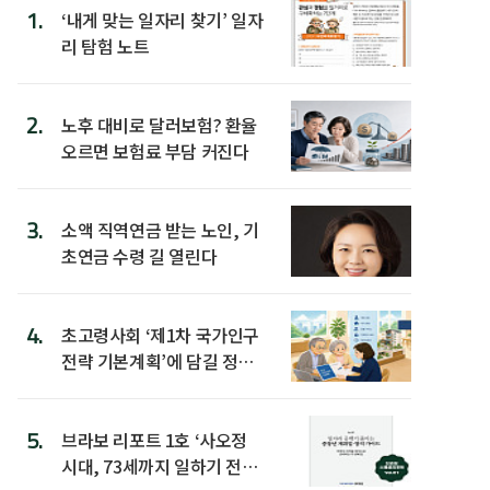
1.
‘내게 맞는 일자리 찾기’ 일자
리 탐험 노트
2.
노후 대비로 달러보험? 환율
오르면 보험료 부담 커진다
3.
소액 직역연금 받는 노인, 기
초연금 수령 길 열린다
4.
초고령사회 ‘제1차 국가인구
전략 기본계획’에 담길 정책
은
5.
브라보 리포트 1호 ‘사오정
시대, 73세까지 일하기 전략’