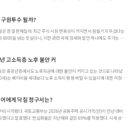
투자 정보 역시 은행 영업점에서 얻는 경우가 많았다. 직원이 추천하는 상품
고, 증권사보다는 은행을 더 편안하게 느끼기도 했다. 은행 창구 대신 유튜
 씨는 최근 IRP(개인형퇴직연금) 계좌를 직접 손보기 시작했
후 구원투수 될까?
활은 한결 편해질까. 최근 주식 시장 변동성이 커지면서 잠들기가 무섭다는
 6000을 넘는 듯싶더니, 이란 관련 국제 정세와 발언 하나에도 주가는 오
 직접 투자로 수익을 내려던 이들은 오히려 불안감이 커졌다. 이처럼 변동
 민감하면서 일정한 현금흐름을 기대할 수 있는 상품에 관심이 쏠린다. 그중
퇴자와 은퇴를 앞둔 이들에게 ‘매달 들어오는 돈’이라는 점에서 다시 주목
년 고소득층 노후 불안 커
 많은 중장년층에서도 노후자금에 대한 불안이 커지고 있는 것으로 나타났
~60세)는 베이비붐 세대보다 노후 소득이 평생 버틸 수 있을지에 대한 걱정이
감과 은퇴 후 재취업 가능성에 대한 우려도 더 크게 나타났다. 이들의 은퇴 준
머물지 않고, 그 자산을 어떻게 평생 소득으로 바꿀 것인가의 문제로 옮겨가
일 미국의 은퇴보장 전문 보험·금융회사 글로벌애틀랜틱이 발표한 ‘
니어에게 닥칠 청구서는?
부터 시작됐다. 국토교통부는 2026년 공동주택 공시가격(안)이 전년 대비
% 상승했다고 발표했다. 현실화율은 지난해와 같은 69%를 적용했다. 시세 상승
승폭이 더 크게 나타났다는 보도도 이어지고 있다. 다만 지금은 ‘확정’이
출을 통해 가격을 다툴 수 있는 기간이다. 공시가격은 단순한 참고 지표가 아니
료, 기초연금 등 60여 개 제도에 활용되는 기준이다.