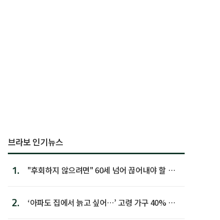
브라보 인기뉴스
1.
"후회하지 않으려면" 60세 넘어 끊어내야 할 사
람 1위
2.
‘아파도 집에서 늙고 싶어…’ 고령 가구 40% 노
후 주택이라 어...