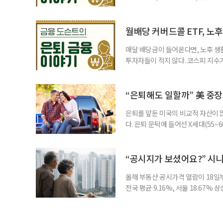
금리 상품에 가입하는 방식이었다. 
에 가입하면 비교적 안전하다고 여겼
브에서 정보를 서울에 사는 60대 A
월배당 커버드콜 ETF, 노
매달 배당금이 들어온다면, 노후 생
투자자들이 적지 않다. 코스피 지수가
르락내리락 롤러코스터를 타고 있다.
성이 이어질수록, 주가 움직임에 덜
에서도 월배당 커버드콜 ETF는 은
“은퇴해도 일할까” 美 중장
은퇴를 앞둔 미국의 비교적 자산이
다. 은퇴 문턱에 들어선 X세대(55
더 컸고, 연금이 없는 데 따른 박탈
비가 더는 “얼마를 모았느냐”에만 
고 있다는 뜻으로 읽힌다. 지난 1
“공시지가 보셨어요?” 시
올해 부동산 공시가격 열람이 18일
전국 평균 9.16%, 서울 18.67
분이 반영되면서 일부 지역에서는 상
아닌 ‘안’ 단계다. 열람과 의견 제
다. 재산세와 종합부동산세, 건강보험