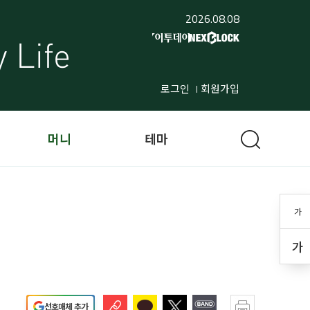
2026.08.08
로그인
회원가입
머니
테마
가
가
선호매체 추가